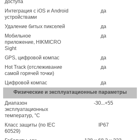
доступа
Интеграция с iOS и Android
да
устройствами
Удаление битых пикселей
да
Мобильное
да
приложение, HIKMICRO
Sight
GPS, цифровой компас
да
Hot Track (отслеживание
да
самой горячей точки)
Цифровой компас
да
Физические и эксплуатационные параметры
Диапазон
-30...+55
эксплуатационных
температур, °C
Класс защиты (по IEC
IP67
60529)