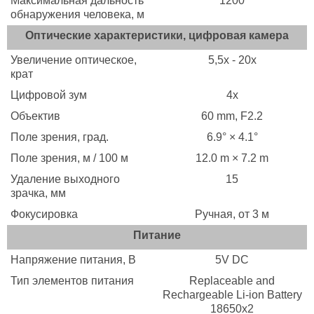
Максимальная дальность
1200
обнаружения человека, м
Оптические характеристики, цифровая камера
Увеличение оптическое,
5,5х - 20х
крат
Цифровой зум
4х
Объектив
60 mm, F2.2
Поле зрения, град.
6.9° × 4.1°
Поле зрения, м / 100 м
12.0 m × 7.2 m
Удаление выходного
15
зрачка, мм
Фокусировка
Ручная, от 3 м
Питание
Напряжение питания, B
5V DC
Тип элементов питания
Replaceable and
Rechargeable Li-ion Battery
18650х2