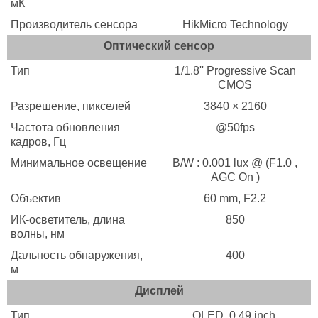
мК
Производитель сенсора
HikMicro Technology
Оптический сенсор
Тип
1/1.8'' Progressive Scan
CMOS
Разрешение, пикселей
3840 × 2160
Частота обновления
@50fps
кадров, Гц
Минимальное освещение
B/W : 0.001 lux @ (F1.0 ,
AGC On )
Объектив
60 mm, F2.2
ИК-осветитель, длина
850
волны, нм
Дальность обнаружения,
400
м
Дисплей
Тип
OLED, 0.49 inch,