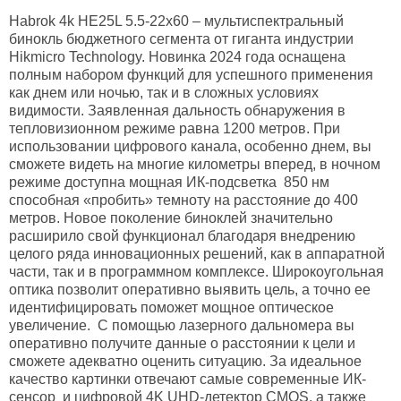
Habrok 4k HE25L 5.5-22x60 – мультиспектральный
бинокль бюджетного сегмента от гиганта индустрии
Hikmicro Technology. Новинка 2024 года оснащена
полным набором функций для успешного применения
как днем или ночью, так и в сложных условиях
видимости. Заявленная дальность обнаружения в
тепловизионном режиме равна 1200 метров. При
использовании цифрового канала, особенно днем, вы
сможете видеть на многие километры вперед, в ночном
режиме доступна мощная ИК-подсветка 850 нм
способная «пробить» темноту на расстояние до 400
метров. Новое поколение биноклей значительно
расширило свой функционал благодаря внедрению
целого ряда инновационных решений, как в аппаратной
части, так и в программном комплексе. Широкоугольная
оптика позволит оперативно выявить цель, а точно ее
идентифицировать поможет мощное оптическое
увеличение. С помощью лазерного дальномера вы
оперативно получите данные о расстоянии к цели и
сможете адекватно оценить ситуацию. За идеальное
качество картинки отвечают самые современные ИК-
сенсор и цифровой 4K UHD-детектор CMOS, а также