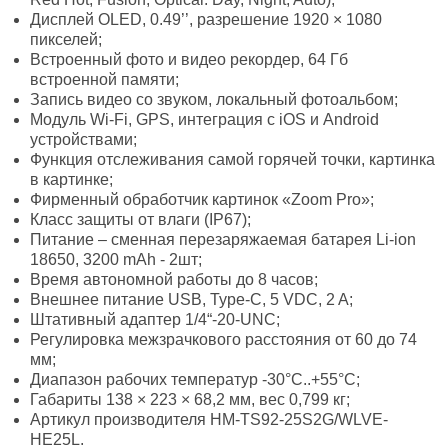
Дисплей OLED, 0.49’’, разрешение 1920 × 1080
пикселей;
Встроенный фото и видео рекордер, 64 Гб
встроенной памяти;
Запись видео со звуком, локальный фотоальбом;
Модуль Wi-Fi, GPS, интеграция с iOS и Android
устройствами;
Функция отслеживания самой горячей точки, картинка
в картинке;
Фирменный обработчик картинок «Zoom Pro»;
Класс защиты от влаги (IP67);
Питание – сменная перезаряжаемая батарея Li-ion
18650, 3200 mAh - 2шт;
Время автономной работы до 8 часов;
Внешнее питание USB, Type-C, 5 VDC, 2 A;
Штативный адаптер 1/4“-20-UNC;
Регулировка межзрачкового расстояния от 60 до 74
мм;
Диапазон рабочих температур -30°C..+55°С;
Габариты 138 × 223 × 68,2 мм, вес 0,799 кг;
Артикул производителя HM-TS92-25S2G/WLVE-
HE25L.