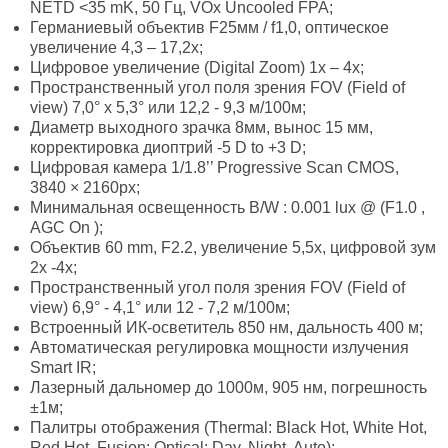
NETD <35 mK, 50 Гц, VOx Uncooled FPA;
Германиевый объектив F25мм / f1,0, оптическое
увеличение 4,3 – 17,2х;
Цифровое увеличение (Digital Zoom) 1х – 4х;
Пространственный угол поля зрения FOV (Field of
view) 7,0° х 5,3° или 12,2 - 9,3 м/100м;
Диаметр выходного зрачка 8мм, вынос 15 мм,
корректировка диоптрий -5 D to +3 D;
Цифровая камера 1/1.8’’ Progressive Scan CMOS,
3840 × 2160рх;
Минимальная освещенность B/W : 0.001 lux @ (F1.0 ,
AGC On );
Объектив 60 mm, F2.2, увеличение 5,5х, цифровой зум
2х -4х;
Пространственный угол поля зрения FOV (Field of
view) 6,9° - 4,1° или 12 - 7,2 м/100м;
Встроенный ИК-осветитель 850 нм, дальность 400 м;
Автоматическая регулировка мощности излучения
Smart IR;
Лазерный дальномер до 1000м, 905 нм, погрешность
±1м;
Палитры отображения (Thermal: Black Hot, White Hot,
Red Hot, Fusion; Optical: Day, Night, Auto);