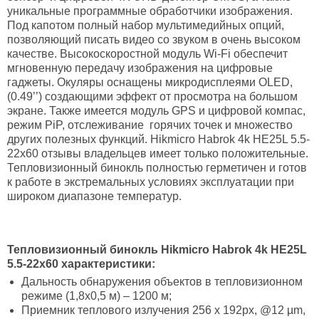
уникальные программные обработчики изображения.
Под капотом полный набор мультимедийных опций,
позволяющий писать видео со звуком в очень высоком
качестве. Высокоскоростной модуль Wi-Fi обеспечит
мгновенную передачу изображения на цифровые
гаджеты. Окуляры оснащены микродисплеями OLED,
(0.49’’) создающими эффект от просмотра на большом
экране. Также имеется модуль GPS и цифровой компас,
режим PiP, отслеживание горячих точек и множество
других полезных функций. Hikmicro Habrok 4k HE25L 5.5-
22x60 отзывы владельцев имеет только положительные.
Тепловизионный бинокль полностью герметичен и готов
к работе в экстремальных условиях эксплуатации при
широком диапазоне температур.
Тепловизионный бинокль Hikmicro Habrok 4k HE25L
5.5-22x60
характеристики:
Дальность обнаружения объектов в тепловизионном
режиме (1,8х0,5 м) – 1200 м;
Приемник теплового излучения 256 х 192рх, @12 µm,