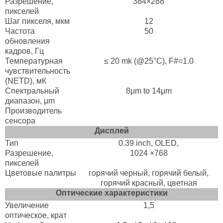
Разрешение,
384×288
пикселей
Шаг пикселя, мкм
12
Частота
50
обновления
кадров, Гц
Температурная
≤ 20 mk (@25°C), F#=1.0
чувствительность
(NETD), мК
Спектральный
8μm to 14μm
диапазон, μm
Производитель
сенсора
Дисплей
Тип
0.39 inch, OLED,
Разрешение,
1024 ×768
пикселей
Цветовые палитры
горячий черный, горячий белый,
горячий красный, цветная
Оптические характеристики
Увеличение
1,5
оптическое, крат