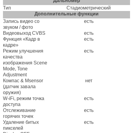
Дальномер
Тип
Стадиометрический
Дополнительные функции
Запись видео со
есть
звуком / фото
Видеовыход CVBS
есть
Функция «Кадр в
есть
кадре»
Режим улучшения
есть
качества
изображения Scene
Mode, Tone
Adjustment
Компас & Msensor
нет
(датчик завала
оружия)
W-iFi, режим точка
есть
доступа
Отслеживание
есть
горячих точек
Удаление битых
есть
пикселей