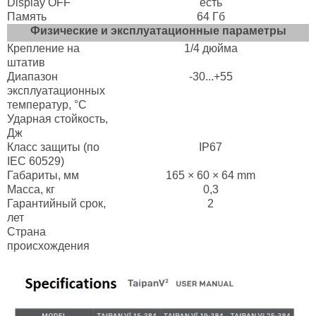
Display OFF
есть
Память
64 Гб
Физические и эксплуатационные параметры
Крепление на
1/4 дюйма
штатив
Диапазон
-30...+55
эксплуатационных
температур, °C
Ударная стойкость,
Дж
Класс защиты (по
IP67
IEC 60529)
Габариты, мм
165 × 60 × 64 mm
Масса, кг
0,3
Гарантийный срок,
2
лет
Страна
происхождения