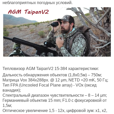
неблагоприятных погодных условий.
Тепловизор
AGM TaipanV2 15-384
характеристики:
Дальность обнаружения объектов (1,8х0,5м) – 750м;
Матрица Vox 384х288px. @ 12 μm, NETD <20 mK, 50 Гц;
Тип FPA (Uncooled Focal Plane array) - VOx (оксид
ванадия);
Спектральный диапазон чувствительности – 8 – 14 μm;
Германиевый объектив 15 mm; F1.0 с фокусировкой от
1,5м;
Оптическое увеличение 1,5 - 12х, цифровой зум: х1, x2,