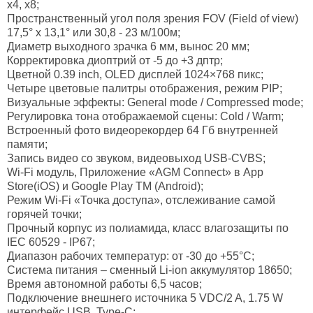
x4, x8;
Пространственный угол поля зрения FOV (Field of view)
17,5° х 13,1° или 30,8 - 23 м/100м;
Диаметр выходного зрачка 6 мм, вынос 20 мм;
Корректировка диоптрий от -5 до +3 дптр;
Цветной 0.39 inch, OLED дисплей 1024×768 пикс;
Четыре цветовые палитры отображения, режим PIP;
Визуальные эффекты: General mode / Compressed mode;
Регулировка тона отображаемой сцены: Cold / Warm;
Встроенный фото видеорекордер 64 Гб внутренней
памяти;
Запись видео со звуком, видеовыход USB-CVBS;
Wi-Fi модуль, Приложение «AGM Connect» в App
Store(iOS) и Google Play TM (Android);
Режим Wi-Fi «Точка доступа», отслеживание самой
горячей точки;
Прочный корпус из полиамида, класс влагозащиты по
IEC 60529 - IP67;
Диапазон рабочих температур: от -30 до +55°С;
Система питания – сменный Li-ion аккумулятор 18650;
Время автономной работы 6,5 часов;
Подключение внешнего источника 5 VDC/2 A, 1.75 W
интерфейс USB, Type-C;