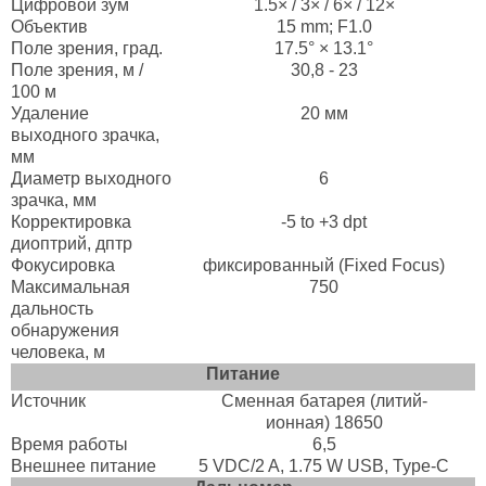
Цифровой зум
1.5× / 3× / 6× / 12×
Объектив
15 mm; F1.0
Поле зрения, град.
17.5° × 13.1°
Поле зрения, м /
30,8 - 23
100 м
Удаление
20 мм
выходного зрачка,
мм
Диаметр выходного
6
зрачка, мм
Корректировка
-5 to +3 dpt
диоптрий, дптр
Фокусировка
фиксированный (Fixed Focus)
Максимальная
750
дальность
обнаружения
человека, м
Питание
Источник
Сменная батарея (литий-
ионная) 18650
Время работы
6,5
Внешнее питание
5 VDC/2 A, 1.75 W USB, Type-C