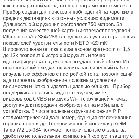
как в аппаратной части, так и в программном комплексе.
Прибор создан для поисков и наблюдений на коротких и
средних дистанциях в сложных условиях видимости.
Дальность обнаружения составляет 750 метров. За
получение качественной картинки отвечает передовой
ИК-сенсор Vox 384х288px с одним из лучших отраслевых
показателей чувствительности NETD <20 mK.
Широкоугольная оптика с диапазоном кратности от 1,5
до 12х позволит быстро обнаружить и точно
идентифицировать даже сильно удаленный объект. Из
нововведений следует выделить расширенный набор
визуальных эффектов с настройкой тона, позволяющий
адаптировать изображение к сложным условиям
видимости и четко выделять целевые объекты. Прибор
поддерживает запись видео со звуком, имеет
видеовыход CVBS и модуль Wi-Fi с функцией «Точка
доступа» для передачи изображения на мобильные
устройства. В числе полезных функций: режим PIP,
стадиометрический дальномер, функция отслеживания
горячих точек и др. Тепловизионный монокуляр AGM
TaipanV2 15-384 получает положительные отзывы за
удобство использования, компактный корпус и защиту от