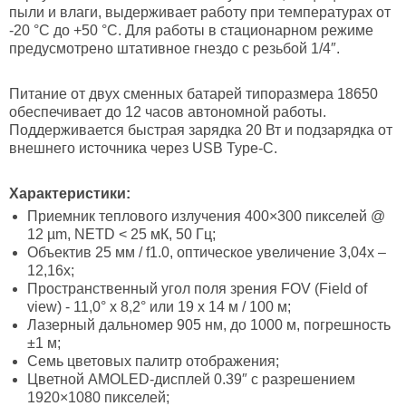
пыли и влаги, выдерживает работу при температурах от
-20 °C до +50 °C. Для работы в стационарном режиме
предусмотрено штативное гнездо с резьбой 1/4″.
Питание от двух сменных батарей типоразмера 18650
обеспечивает до 12 часов автономной работы.
Поддерживается быстрая зарядка 20 Вт и подзарядка от
внешнего источника через USB Type-C.
Характеристики:
Приемник теплового излучения 400×300 пикселей @
12 µm, NETD < 25 мК, 50 Гц;
Объектив 25 мм / f1.0, оптическое увеличение 3,04x –
12,16x;
Пространственный угол поля зрения FOV (Field of
view) - 11,0° х 8,2° или 19 х 14 м / 100 м;
Лазерный дальномер 905 нм, до 1000 м, погрешность
±1 м;
Семь цветовых палитр отображения;
Цветной AMOLED-дисплей 0.39″ с разрешением
1920×1080 пикселей;