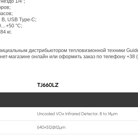
нездо 1/4″;
оров;
асов;
 В, USB Type-C;
0…+50 °C;
84 кг.
фициальным дистрибьютором тепловизионной техники Guide
нет-магазине онлайн или оформить заказ по телефону +38 (