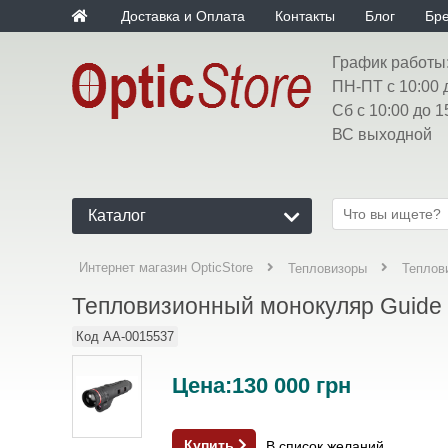
Доставка и Оплата
Контакты
Блог
Бр
График работы
ПН-ПТ с 10:00 
Сб с 10:00 до 1
ВС выходной
Каталог
Интернет магазин OpticStore
Тепловизоры
Теплов
Тепловизионный монокуляр Guide
Код
AA-0015537
Цена:
130 000
грн
Купить
В список желаний