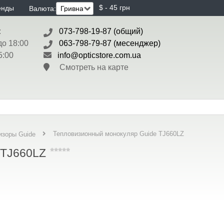
$ - 45 грн
енды
Валюта:
:
073-798-19-87 (общий)
до 18:00
063-798-79-87 (месенджер)
5:00
info@opticstore.com.ua
Смотреть на карте
Тепловизионный монокуляр Guide TJ660LZ
изоры Guide
 TJ660LZ