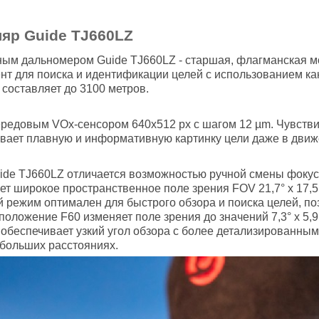
яр Guide TJ660LZ
ым дальномером Guide TJ660LZ - старшая, флагманская мо
т для поиска и идентификации целей с использованием как
составляет до 3100 метров.
едовым VOx-сенсором 640х512 px с шагом 12 µm. Чувстви
ивает плавную и информативную картинку цели даже в движ
ide TJ660LZ отличается возможностью ручной смены фокусн
т широкое пространственное поле зрения FOV 21,7° х 17,5°
кой режим оптимален для быстрого обзора и поиска целей, 
положение F60 изменяет поле зрения до значений 7,3° х 5,9
 обеспечивает узкий угол обзора с более детализированным
больших расстояниях.