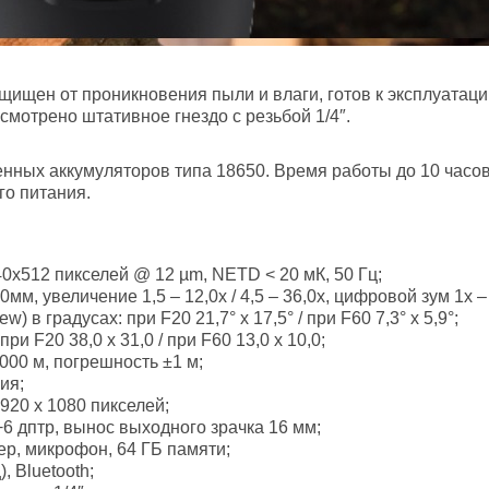
ащищен от проникновения пыли и влаги, готов к эксплуатаци
мотрено штативное гнездо с резьбой 1/4″.
енных аккумуляторов типа 18650. Время работы до 10 часо
о питания.
0х512 пикселей @ 12 µm, NETD < 20 мК, 50 Гц;
, увеличение 1,5 – 12,0x / 4,5 – 36,0x, цифровой зум 1х – 
) в градусах: при F20 21,7° х 17,5° / при F60 7,3° х 5,9°;
ри F20 38,0 х 31,0 / при F60 13,0 х 10,0;
000 м, погрешность ±1 м;
ия;
20 х 1080 пикселей;
 дптр, вынос выходного зрачка 16 мм;
р, микрофон, 64 ГБ памяти;
, Bluetooth;