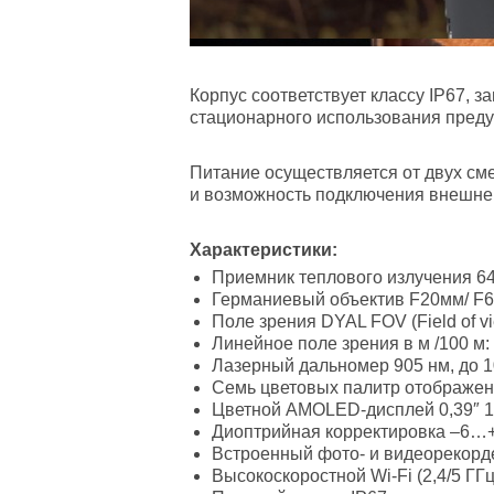
Корпус соответствует классу IP67, з
стационарного использования предус
Питание осуществляется от двух см
и возможность подключения внешнег
Характеристики:
Приемник теплового излучения 64
Германиевый объектив F20мм/ F60мм
Поле зрения DYAL FOV (Field of view
Линейное поле зрения в м /100 м: п
Лазерный дальномер 905 нм, до 1
Семь цветовых палитр отображен
Цветной AMOLED-дисплей 0,39″ 19
Диоптрийная корректировка –6…+6
Встроенный фото- и видеорекорде
Высокоскоростной Wi-Fi (2,4/5 ГГц)