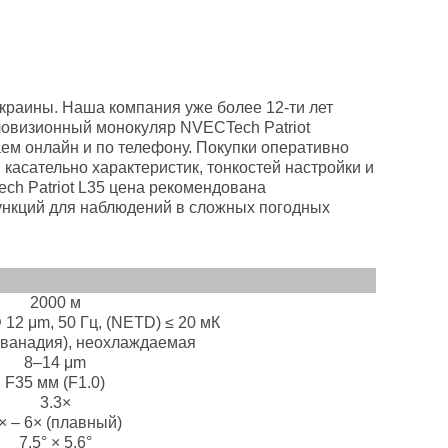
краины. Наша компания уже более 12-ти лет
ловизионный монокуляр NVECTech Patriot
ем онлайн и по телефону. Покупки оперативно
касательно характеристик, тонкостей настройки и
ch Patriot L35 цена рекомендована
функций для наблюдений в сложных погодных
2000 м
 12 μm, 50 Гц, (NETD) ≤ 20 мК
 ванадия), неохлаждаемая
8–14 μm
F35 мм (F1.0)
3.3×
× – 6× (плавный)
7.5° × 5.6°