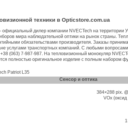
визионной техники в Opticstore.com.ua
a – официальный дилер компании NVECTech на территории У
боров мира наблюдательной оптики на рынок страны. Теп
антийными обязательствами производителя. Заказы принима
ане услугами транспортных компаний. С любыми вопросами 
+38 (063) 7-987-987. На тепловизионный монокуляр NVECTe
жется полностью оригинальное изделие с полным набором 
h Patriot L35
Сенсор и оптика
384×288 pix. @
VOx (оксид
1