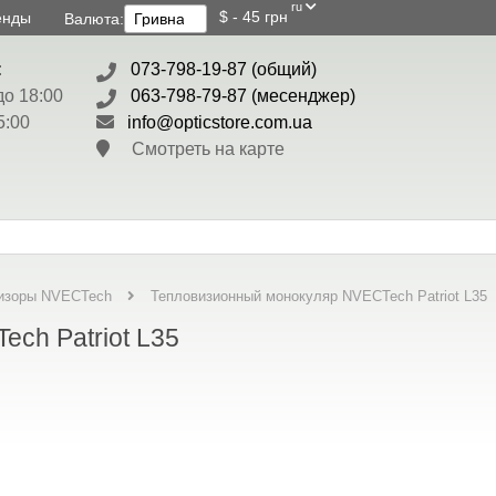
ru
$ - 45 грн
енды
Валюта:
:
073-798-19-87 (общий)
до 18:00
063-798-79-87 (месенджер)
5:00
info@opticstore.com.ua
Смотреть на карте
Тепловизионный монокуляр NVECTech Patriot L35
изоры NVECTech
ch Patriot L35