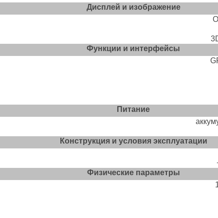
Дисплей и изображение
O
3
Функции и интерфейсы
G
Питание
аккум
Конструкция и условия эксплуатации
Физические параметры