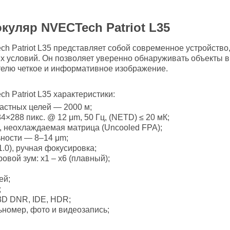
уляр NVECTech Patriot L35
 Patriot L35 представляет собой современное устройство
х условий. Он позволяет уверенно обнаруживать объекты в 
телю четкое и информативное изображение.
 Patriot L35 характеристики:
астных целей — 2000 м;
×288 пикс. @ 12 μm, 50 Гц, (NETD) ≤ 20 мК;
, неохлаждаемая матрица (Uncooled FPA);
ности — 8–14 μm;
.0), ручная фокусировка;
овой зум: x1 – x6 (плавный);
ей;
;
D DNR, IDE, HDR;
номер, фото и видеозапись;