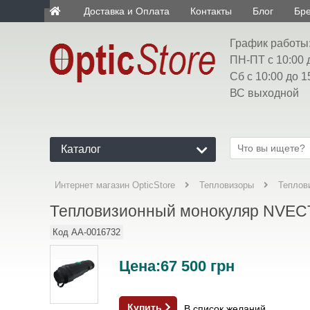
Доставка и Оплата
Контакты
Блог
Бр
ua
График работы
ПН-ПТ с 10:00 
Сб с 10:00 до 1
ВС выходной
Каталог
Интернет магазин OpticStore
Тепловизоры
Теплов
Тепловизионный монокуляр NVECTe
Код
AA-0016732
Цена:
67 500
грн
Купить
В список желаний