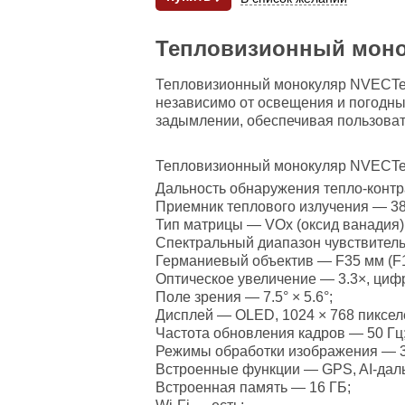
Тепловизионный монок
Тепловизионный монокуляр NVECTech
независимо от освещения и погодны
задымлении, обеспечивая пользова
Тепловизионный монокуляр NVECTech
Дальность обнаружения тепло-контр
Приемник теплового излучения — 384
Тип матрицы — VOx (оксид ванадия)
Спектральный диапазон чувствитель
Германиевый объектив — F35 мм (F1
Оптическое увеличение — 3.3×, цифр
Поле зрения — 7.5° × 5.6°;
Дисплей — OLED, 1024 × 768 пиксел
Частота обновления кадров — 50 Гц
Режимы обработки изображения — 3
Встроенные функции — GPS, AI-даль
Встроенная память — 16 ГБ;