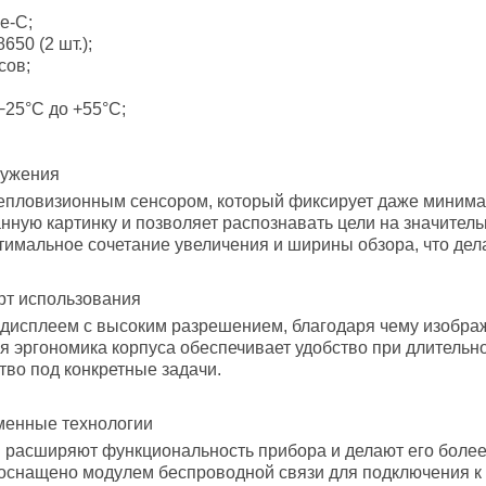
e-C;
50 (2 шт.);
сов;
−25°C до +55°C;
ружения
епловизионным сенсором, который фиксирует даже минима
нную картинку и позволяет распознавать цели на значител
тимальное сочетание увеличения и ширины обзора, что дел
рт использования
исплеем с высоким разрешением, благодаря чему изображ
я эргономика корпуса обеспечивает удобство при длительн
тво под конкретные задачи.
менные технологии
расширяют функциональность прибора и делают его более
 оснащено модулем беспроводной связи для подключения к