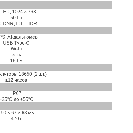
LED, 1024 × 768
50 Гц
D DNR, IDE, HDR
PS, AI-дальномер
USB Type-C
Wi-Fi
есть
16 ГБ
уляторы 18650 (2 шт.)
≥12 часов
IP67
−25°C до +55°C
190 × 67 × 63 мм
470 г