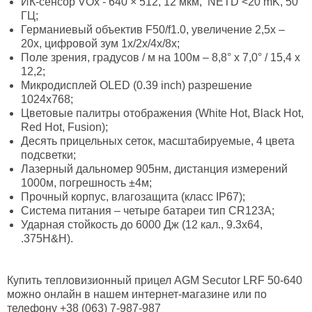
ИК-сенсор VOx - 640 × 512, 12 мкм, NETD <20 mK, 50
ГЦ;
Германиевый объектив F50/f1.0, увеличение 2,5х –
20х, цифровой зум 1x/2x/4x/8х;
Поле зрения, градусов / м на 100м – 8,8° х 7,0° / 15,4 х
12,2;
Микродисплей OLED (0.39 inch) разрешение
1024x768;
Цветовые палитры отображения (White Hot, Black Hot,
Red Hot, Fusion);
Десять прицельных сеток, масштабируемые, 4 цвета
подсветки;
Лазерный дальномер 905нм, дистанция измерений
1000м, погрешность ±4м;
Прочный корпус, влагозащита (класс IP67);
Система питания – четыре батареи тип CR123A;
Ударная стойкость до 6000 Дж (12 кал., 9.3x64,
.375H&H).
Купить тепловизионный прицел AGM Secutor LRF 50-640
можно онлайн в нашем интернет-магазине или по
телефону +38 (063) 7-987-987