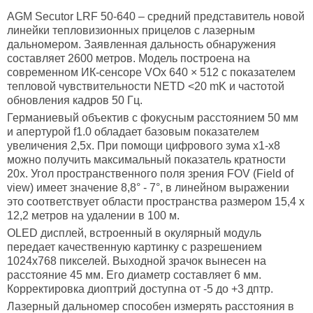
AGM Secutor LRF 50-640 – средний представитель новой
линейки тепловизионных прицелов с лазерным
дальномером. Заявленная дальность обнаружения
составляет 2600 метров. Модель построена на
современном ИК-сенсоре VOx 640 × 512 с показателем
тепловой чувствительности NETD <20 mK и частотой
обновления кадров 50 Гц.
Германиевый объектив с фокусным расстоянием 50 мм
и апертурой f1.0 обладает базовым показателем
увеличения 2,5х. При помощи цифрового зума х1-х8
можно получить максимальный показатель кратности
20х. Угол пространственного поля зрения FOV (Field of
view) имеет значение 8,8° - 7°, в линейном выражении
это соответствует области пространства размером 15,4 х
12,2 метров на удалении в 100 м.
OLED дисплей, встроенный в окулярный модуль
передает качественную картинку с разрешением
1024x768 пикселей. Выходной зрачок вынесен на
расстояние 45 мм. Его диаметр составляет 6 мм.
Корректировка диоптрий доступна от -5 до +3 дптр.
Лазерный дальномер способен измерять расстояния в