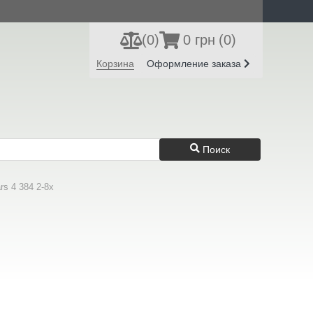
(
0
)
0 грн
(0)
Регистрация
Вход
Корзина
Оформление заказа
Поиск
s 4 384 2-8x