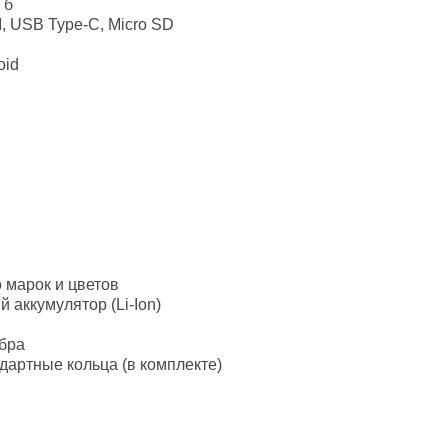
Гб
, USB Type-C, Micro SD
oid
 марок и цветов
 аккумулятор (Li-Ion)
ибра
дартные кольца (в комплекте)