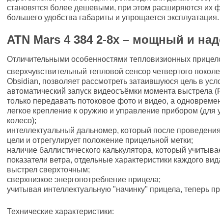
становятся более дешевыми, при этом расширяются их 
большего удобства габариты и упрощается эксплуатация.
ATN Mars 4 384 2-8х – мощный и н
Отличительными особенностями тепловизионных прицело
сверхчувствительный тепловой сенсор четвертого поколе
Obsidian, позволяет рассмотреть затаившуюся цель в ус
автоматический запуск видеосъёмки момента выстрела (
только передавать потоковое фото и видео, а одновремен
легкое крепление к оружию и управление прибором (для 
колесо);
интеллектуальный дальномер, который после проведения
цели и отрегулирует положение прицельной метки;
наличие баллистического калькулятора, который учитывае
показатели ветра, отдельные характеристики каждого вид
выстрел сверхточным;
сверхнизкое энергопотребление прицела;
учитывая интеллектуальную "начинку" прицела, теперь п
Технические характеристики: