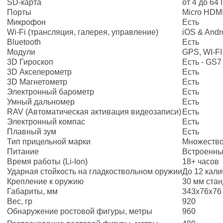
SD-карта
от 4 до 64 
Порты
Micro HDMI
Микрофон
Есть
Wi-Fi (трансляция, галерея, управление)
iOS & Andr
Bluetooth
Есть
Модули
GPS, WI-FI
3D Гироскоп
Есть - GS7
3D Акселерометр
Есть
3D Магнетометр
Есть
Электронный барометр
Есть
Умный дальномер
Есть
RAV (Автоматическая активация видеозаписи)
Есть
Электронный компас
Есть
Плавный зум
Есть
Тип прицельной марки
Множество
Питание
Встроенный
Время работы (Li-Ion)
18+ часов
Ударная стойкость на гладкоствольном оружии
До 12 кал
Крепление к оружию
30 мм стан
Габариты, мм
343x76x76
Вес, гр
920
Обнаружение ростовой фигуры, метры
960