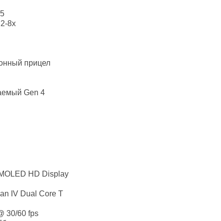
5
 2-8x
онный прицел
емый Gen 4
MOLED HD Display
an IV Dual Core T
 30/60 fps