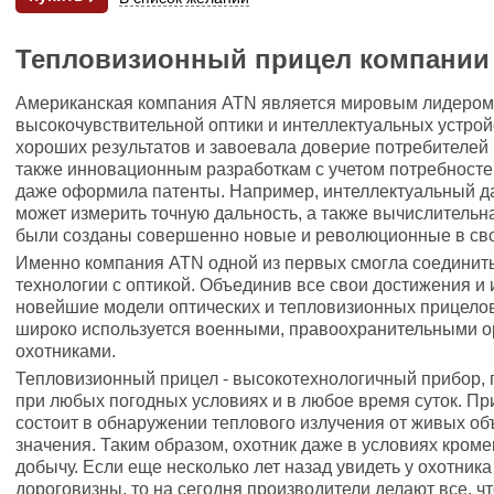
Тепловизионный прицел компании
Американская компания ATN является мировым лидером 
высокочувствительной оптики и интеллектуальных устрой
хороших результатов и завоевала доверие потребителей 
также инновационным разработкам с учетом потребносте
даже оформила патенты. Например, интеллектуальный да
может измерить точную дальность, а также вычислительна
были созданы совершенно новые и революционные в сво
Именно компания ATN одной из первых смогла соедини
технологии с оптикой. Объединив все свои достижения и
новейшие модели оптических и тепловизионных прицелов,
широко используется военными, правоохранительными о
охотниками.
Тепловизионный прицел - высокотехнологичный прибор,
при любых погодных условиях и в любое время суток. П
состоит в обнаружении теплового излучения от живых об
значения. Таким образом, охотник даже в условиях кро
добычу. Если еще несколько лет назад увидеть у охотник
дороговизны, то на сегодня производители делают все, 