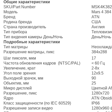
Общие характеристики
SKU/Part Number
MSK4K382
Модель
Mars 4 384
Бренд
ATN
Родина бренда
США
Страна производитель
Англия
Тип прибора
Тепловизи
Тип видения камеры День/Ночь
День/Ночь
Подробные характеристики
Тип матрицы
Неохлажда
Разрешение матрицы, пикс
384x288
Шаг пикселя, мкм
17
Частота обновления кадров (NTSC/PAL)
< 60 Гц
Увеличение, крат
2-8x
Угол поле зрения
12x9.5
Выходной зрачок, мм
90
Объектив, мм
25
Микро дисплей
Цветной A
Разрешение, пикс
1280х720
Ядро
ATN Obsidi
Класс защищенности (по IEC 60529)
IP66
Разрешение записи видео
1280x960 @