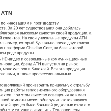
 ATN
по инновациям и производству
ств. За 20 лет существования она добилась
благодаря высокому качеству своей продукции, а
й клиентов. На свои уникальные продукты ATN
льномер, который буквально после двух кликов
я платформа Obsidian Core, на базе которой
ем роде продукты.
ть HD-видео и современные коммуникационные
 инновации, бренд ATN выпустил на рынок
 монокуляров и биноклей. Вся эта продукция
рганами, а также профессиональными
 позволяющий производить прицельную стрельбу
ринцип работы тепловизионного оборудования
ъектов, при этом качество освещения не имеет
мешной темноты может обнаружить затаившуюся
а такой прицел было большой редкостью из-за его
чтобы эту ситуацию изменить. Теплоприцелы