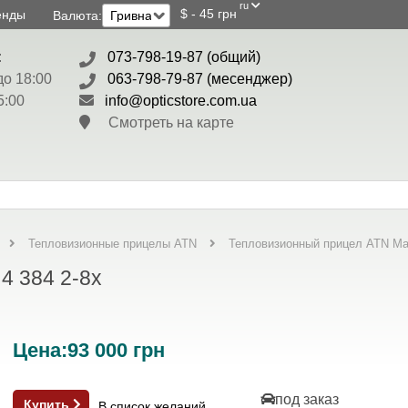
ru
$ - 45 грн
енды
Валюта:
:
073-798-19-87 (общий)
до 18:00
063-798-79-87 (месенджер)
5:00
info@opticstore.com.ua
Смотреть на карте
Тепловизионный прицел ATN Mar
Тепловизионные прицелы ATN
4 384 2-8x
Цена:
93 000
грн
под заказ
Купить
В список желаний