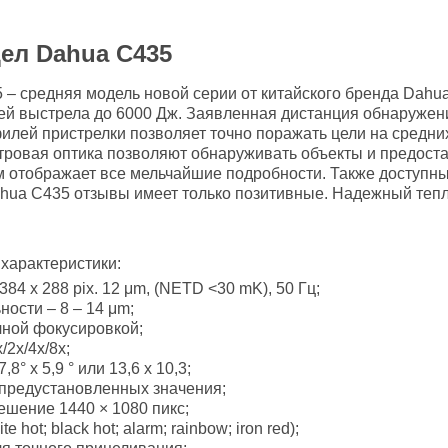
ел Dahua C435
 средняя модель новой серии от китайского бренда Dahua 
ией выстрела до 6000 Дж. Заявленная дистанция обнаружен
филей пристрелки позволяет точно поражать цели на средн
метровая оптика позволяют обнаруживать объекты и предос
м отображает все мельчайшие подробности. Также доступны 
Dahua C435 отзывы имеет только позитивные. Надежный теп
характеристики:
4 x 288 pix. 12 μm, (NETD <30 mK), 50 Гц;
ости – 8 – 14 μm;
чной фокусировкой;
2x/4x/8х;
8° х 5,9 ° или 13,6 х 10,3;
 предустановленных значения;
ешение 1440 × 1080 пикс;
ot; black hot; alarm; rainbow; iron red);