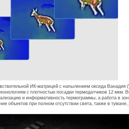
ствительной ИК-матрицей с напылением оксида Ванадия (V
хнологиям с плотностью посадки термодатчиков 12 мкм. В
тализацию и информативность термограммы, а работа в зон
ие объектов при полном отсутствии света, также в тумане,