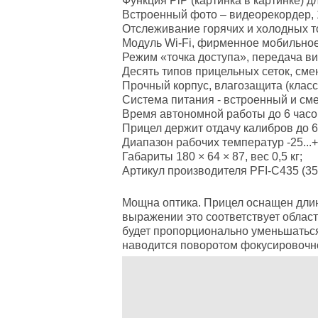
Функция PiP (картинка в картинке) д
Встроенный фото – видеорекордер, 1
Отслеживание горячих и холодных т
Модуль Wi-Fi, фирменное мобильное
Режим «точка доступа», передача в
Десять типов прицельных сеток, смен
Прочный корпус, влагозащита (класс 
Система питания - встроенный и см
Время автономной работы до 6 часо
Прицел держит отдачу калибров до 
Диапазон рабочих температур -25...
Габариты 180 × 64 × 87, вес 0,5 кг;
Артикул производителя PFI-C435 (3
Мощна оптика.
Прицел оснащен длинн
выражении это соответствует област
будет пропорционально уменьшаться.
наводится поворотом фокусировочно