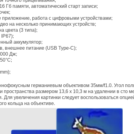
ля точного прицеливания;
6 Гб памяти, автоматический старт записи;
очек;
 приложение, работа с цифровыми устройствами;
идео на несколько принимающих устройств;
а цвета (3 типа);
IP67);
енный аккумулятор;
в, внешнее питание (USB Type-C);
6000 Дж;
+50°С;
5mm);
офокусным германиевым объективом 35мм/f1.0. Угол поля 
и пространства размером 13,6 х 10,3 м на удалении в сто м
 Для увеличения картинки следует воспользоваться опцией 
го кольца на объективе.