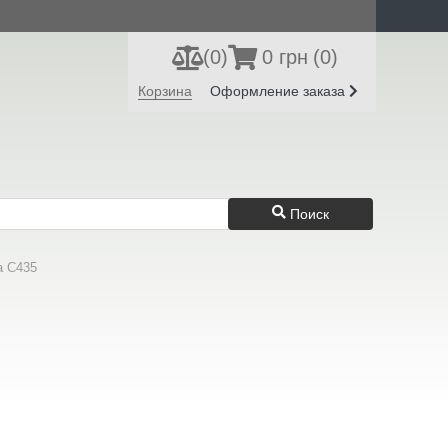
(
0
)
0 грн
(0)
Регистрация
Вход
Корзина
Оформление заказа
Поиск
a C435