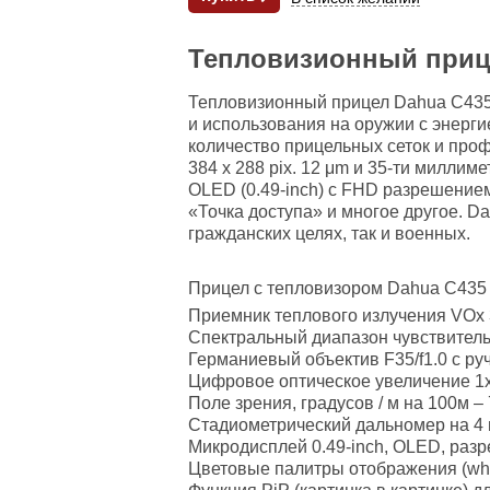
Тепловизионный приц
Тепловизионный прицел Dahua C435 –
и использования на оружии с энерг
количество прицельных сеток и про
384 x 288 pix. 12 μm и 35-ти милли
OLED (0.49-inch) с FHD разрешение
«Точка доступа» и многое другое. 
гражданских целях, так и военных.
Прицел с тепловизором Dahua C435 
Приемник теплового излучения VOx 38
Спектральный диапазон чувствительн
Германиевый объектив F35/f1.0 с ру
Цифровое оптическое увеличение 1x/
Поле зрения, градусов / м на 100м – 7,
Стадиометрический дальномер на 4
Микродисплей 0.49-inch, OLED, разр
Цветовые палитры отображения (white h