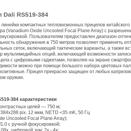
 Dali RS519-384
 линейки компактных тепловизионных прицелов китайского б
а (Vanadium Oxide Uncooled Focal Plane Array) с разреше
кусировкой. Пользователям предоставлен диапазон оптичес
ность обнаружения в 750 метров позволяет применять опти
ьных сеток, включающий тактические варианты, а также вс
р мультимедийных опций, включающий возможности записи 
цела с цифровыми гаджетами, позволяя на экране смартфо
димости можно при помощи большого набора цветовых пал
позитивные. Прицел прекрасно защищен от любых капризов 
ом оружии.
519-384 характеристики
контрастных целей — 750 м;
384x288 pix. 12 мкм, NETD <35 mK, 50 Гц
e Uncooled Focal Plane Array);
1.0 с ручной фокусировкой;
08х, цифровой зум: 2х - 4х;