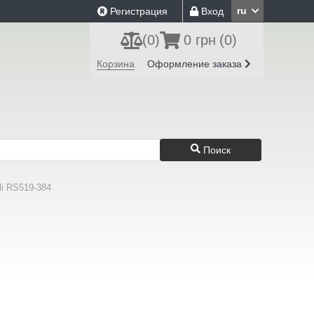
ru
Регистрация
Вход
(
0
)
0 грн
(0)
Корзина
Оформление заказа
Поиск
i RS519-384