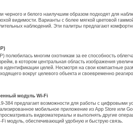
и черного и белого наилучшим образом подходят для набл
охой видимости. Варианты с более мягкой цветовой гамм
длительных наблюдений. Эти палитры предлагают комфортн
iP)
iP) полюбилась многим охотникам за ее способность облегч
фрейм, в котором центральная область изображения увеличе
 в идентификации целей. Несмотря на свои компактные раз
сходящего вокруг целевого объекта и своевременно реагир
енный модуль Wi-Fi
9-384 предлагает возможности для работы с цифровыми ус
ализированное мобильное приложение из App Store или Goo
 просматривать видеоматериалы и выполнять другие опера
-Fi модуль, обеспечивающий удобную и быструю связь.