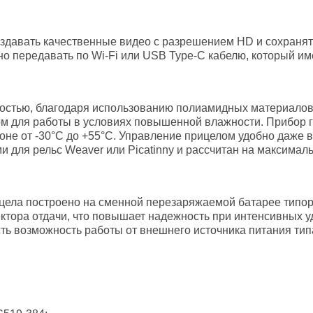
здавать качественные видео с разрешением HD и сохранят
 передавать по Wi-Fi или USB Type-C кабелю, который име
стью, благодаря использованию полиамидных материалов в 
м для работы в условиях повышенной влажности. Прибор г
оне от -30°C до +55°C. Управление прицелом удобно даже 
 для рельс Weaver или Picatinny и рассчитан на максимал
цела построено на сменной перезаряжаемой батарее типо
тора отдачи, что повышает надежность при интенсивных у
есть возможность работы от внешнего источника питания ти