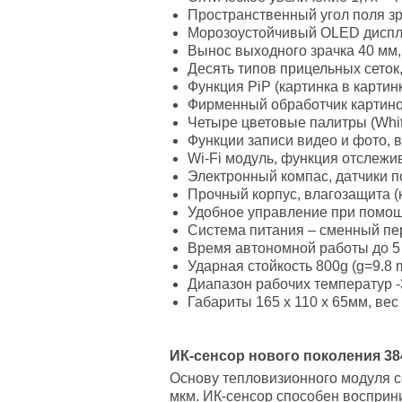
Пространственный угол поля зрени
Морозоустойчивый OLED диспле
Вынос выходного зрачка 40 мм,
Десять типов прицельных сето
Функция PiP (картинка в картин
Фирменный обработчик картино
Четыре цветовые палитры (White h
Функции записи видео и фото, в
Wi-Fi модуль, функция отслежив
Электронный компас, датчики 
Прочный корпус, влагозащита (к
Удобное управление при помощи
Система питания – сменный пе
Время автономной работы до 5 
Ударная стойкость 800g (g=9.8 m
Диапазон рабочих температур -
Габариты 165 x 110 x 65мм, вес 0
ИК-сенсор нового поколения 384
Основу тепловизионного модуля с
мкм. ИК-сенсор способен восприни