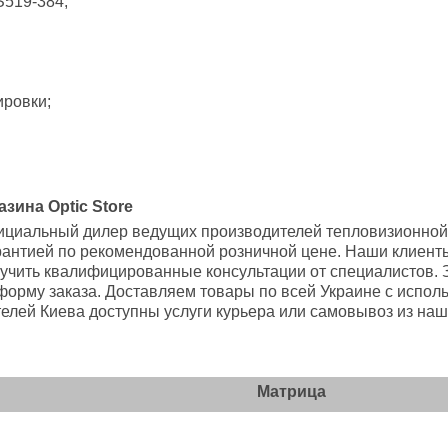
S519-384;
ировки;
ина Optic Store
ициальный дилер ведущих производителей тепловизионной 
рантией по рекомендованной розничной цене. Наши клиент
лучить квалифицированные консультации от специалистов.
-форму заказа. Доставляем товары по всей Украине с испол
телей Киева доступны услуги курьера или самовывоз из наш
Матрица