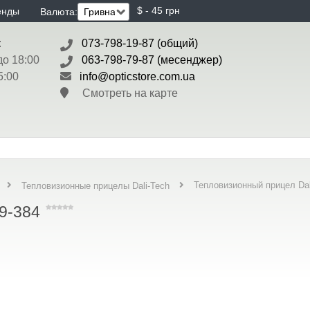
$ - 45 грн
енды
Валюта:
:
073-798-19-87 (общий)
до 18:00
063-798-79-87 (месенджер)
5:00
info@opticstore.com.ua
Смотреть на карте
Тепловизионный прицел Dal
Тепловизионные прицелы Dali-Tech
9-384