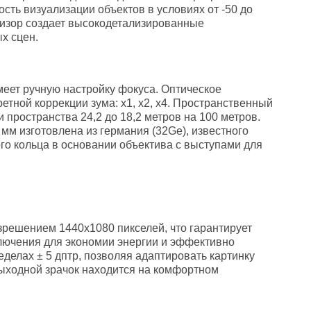
сть визуализации объектов в условиях от -50 до
овизор создает высокодетализированные
х сцен.
меет ручную настройку фокуса. Оптическое
етной коррекции зума: x1, x2, x4. Пространственный
и пространства 24,2 до 18,2 метров на 100 метров.
мм изготовлена из германия (32Ge), известного
о кольца в основании объектива с выступами для
зрешением 1440x1080 пикселей, что гарантирует
лючения для экономии энергии и эффективно
еделах ± 5 дптр, позволяя адаптировать картинку
ыходной зрачок находится на комфортном