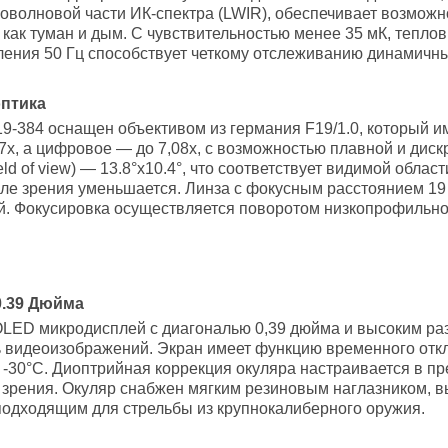
волновой части ИК-спектра (LWIR), обеспечивает возможно
е как туман и дым. С чувствительностью менее 35 мК, тепл
вления 50 Гц способствует четкому отслеживанию динамичны
птика
9-384 оснащен объективом из германия F19/1.0, который и
7х, а цифровое — до 7,08х, с возможностью плавной и дискр
ld of view) — 13.8°x10.4°, что соответствует видимой област
ле зрения уменьшается. Линза с фокусным расстоянием 19 
й. Фокусировка осуществляется поворотом низкопрофильног
0.39 Дюйма
OLED микродисплей с диагональю 0,39 дюйма и высоким ра
ь видеоизображений. Экран имеет функцию временного отк
о -30°C. Диоптрийная коррекция окуляра настраивается в пр
зрения. Окуляр снабжен мягким резиновым наглазником, в
 подходящим для стрельбы из крупнокалиберного оружия.