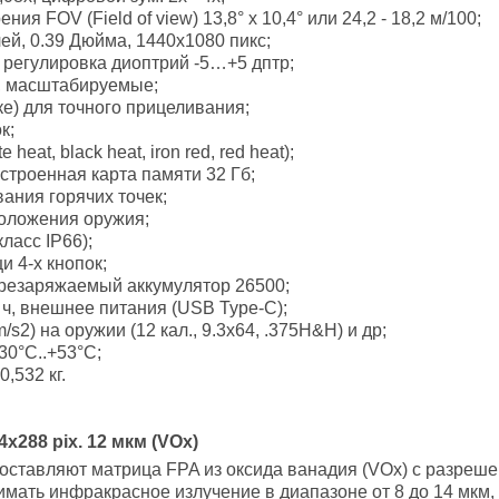
я FOV (Field of view) 13,8° х 10,4° или 24,2 - 18,2 м/100;
й, 0.39 Дюйма, 1440x1080 пикс;
 регулировка диоптрий -5…+5 дптр;
к, масштабируемые;
ке) для точного прицеливания;
к;
eat, black heat, iron red, red heat);
строенная карта памяти 32 Гб;
ания горячих точек;
положения оружия;
ласс IP66);
 4-х кнопок;
резаряжаемый аккумулятор 26500;
ч, внешнее питания (USB Type-C);
/s2) на оружии (12 кал., 9.3x64, .375H&H) и др;
30°C..+53°С;
,532 кг.
x288 pix. 12 мкм (VOx)
оставляют матрица FPA из оксида ванадия (VOx) с разреше
мать инфракрасное излучение в диапазоне от 8 до 14 мкм,