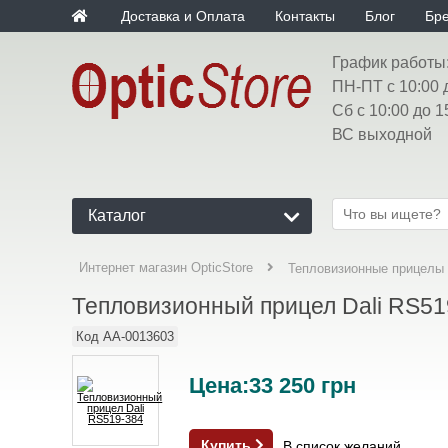
Доставка и Оплата
Контакты
Блог
Бр
График работы
ПН-ПТ с 10:00 
Сб с 10:00 до 1
ВС выходной
Каталог
Интернет магазин OpticStore
Тепловизионные прицелы
Тепловизионный прицел Dali RS51
Код
AA-0013603
Цена:
33 250
грн
Купить
В список желаний