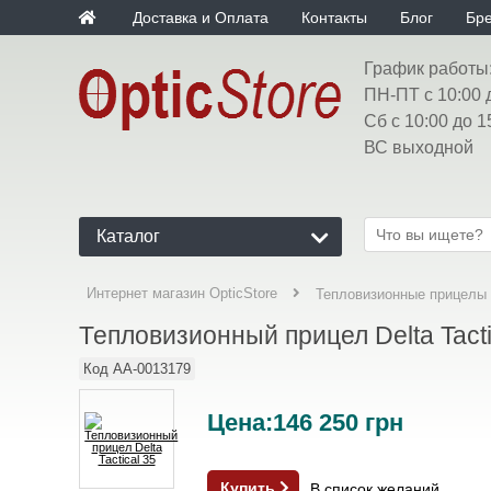
Доставка и Оплата
Контакты
Блог
Бр
График работы
ПН-ПТ с 10:00 
Сб с 10:00 до 1
ВС выходной
Каталог
Интернет магазин OpticStore
Тепловизионные прицелы
Тепловизионный прицел Delta Tacti
Код
AA-0013179
Цена:
146 250
грн
Купить
В список желаний