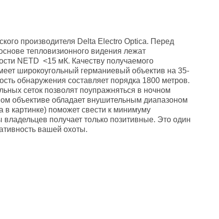
кого производителя Delta Electro Optica. Перед
основе тепловизионного видения лежат
ости NETD <15 мК. Качеству получаемого
меет широкоугольный германиевый объектив на 35-
ость обнаружения составляет порядка 1800 метров.
льных сеток позволят поупражняться в ночном
овом объективе обладает внушительным диапазоном
а в картинке) поможет свести к минимуму
ы владельцев получает только позитивные. Это один
тативность вашей охоты.