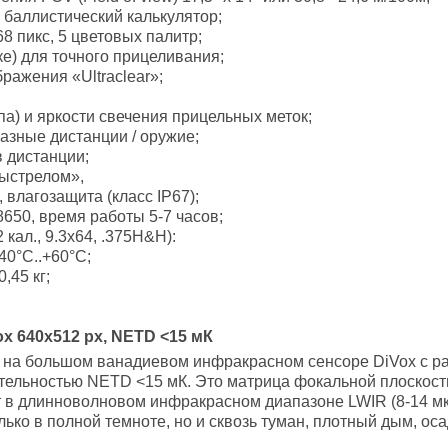
баллистический калькулятор;
 пикс, 5 цветовых палитр;
ке) для точного прицеливания;
ражения «Ultraclear»;
па) и яркости свечения прицельных меток;
азные дистанции / оружие;
в дистанции;
выстрелом»,
влагозащита (класс IP67);
650, время работы 5-7 часов;
 кал., 9.3x64, .375H&H):
40°C..+60°С;
,45 кг;
 640x512 рх, NETD <15 мК
 на большом ванадиевом инфракрасном сенсоре DiVox с р
тельностью NETD <15 мК. Это матрица фокальной плоскости
т в длинноволновом инфракрасном диапазоне LWIR (8-14 мк
ько в полной темноте, но и сквозь туман, плотный дым, ос