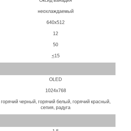
Оксид ванадия
неохлаждаемый
640х512
12
50
<
15
OLED
1024х768
горячий черный, горячий белый, горячий красный,
сепия, радуга