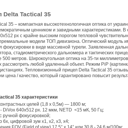
elta Tactical 35
cal 35 – компактная высокотехнологичная оптика от украинс
емократичным ценником и завидными характеристиками. В 
x512 px с крайне высоким порогом тепловой чувствительн
премиальные модели ТОП дивизиона. Оптический модуль и
л фокусировки в виде массивной турели. Заявленная дальн
ятора, стадиометрического дальномера и тактических прице
е 500 метров. Широкоугольная оптика на 35-ти миллиметр
 рассмотреть любой удаленный объект. Режим PiP (картинк
истанциях. Тепловизионный прицел Delta Tactical 35 отзыв
ии цена / качество, который гарантировано повысит резуль
ctical 35 характеристики
нтрастных целей (1,8 х 0,5м) — 1800 м;
 DiVox 640x512 px. 12 мкм, NETD <15 мК, 50 Гц;
с ручной фокусировкой;
 6х, цифровой зум х1, х2, х3, х4;
ия FOV (Field of view) 17,5° х 14° или 30,8 - 24,6 м/100м;