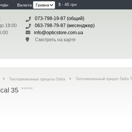
$ - 45 грн
енды
Валюта:
:
073-798-19-87 (общий)
до 18:00
063-798-79-87 (месенджер)
5:00
info@opticstore.com.ua
Смотреть на карте
Тепловизионный прицел Delta Ta
Тепловизионные прицелы Delta
cal 35