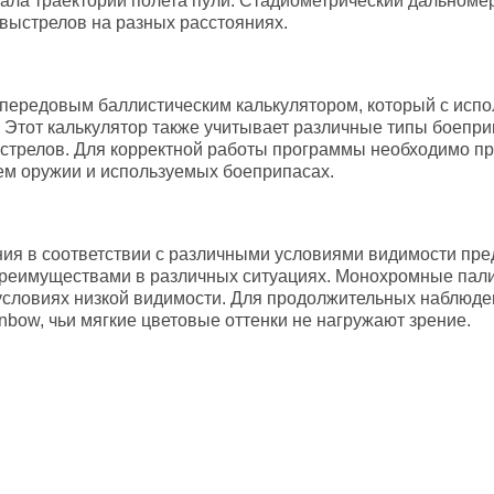
вала траектории полета пули. Стадиометрический дальномер
выстрелов на разных расстояниях.
передовым баллистическим калькулятором, который с испо
 Этот калькулятор также учитывает различные типы боепри
стрелов. Для корректной работы программы необходимо пр
ем оружии и используемых боеприпасах.
ия в соответствии с различными условиями видимости пре
 преимуществами в различных ситуациях. Монохромные палит
 условиях низкой видимости. Для продолжительных наблюде
nbow, чьи мягкие цветовые оттенки не нагружают зрение.