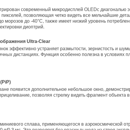
егрирован современный микродисплей OLEDс диагональю эк
 пикселей, позволяющая четко видеть все мельчайшие дета
о морозов до -40°С, также имеет низкий уровень потребле
ректировки диоптрий.
ображения Ultra-Clear
инок эффективно устраняет размытости, зернистость и шумы
чных дистанциях. Функция особенно полезна в условиях пл
(PiP)
кране появится дополнительное небольшое окно, демонстр
 прицеливание, позволяя стрелку видеть фрагмент объекта 
юминиевого сплава, применяющегося в аэрокосмической отр
g/0,3 мс. Это позволяет без опаски выхода из строя экспл