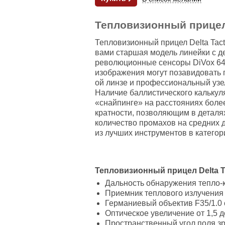
Тепловизионный прицел D
Тепловизионный прицел Delta Tacti
вами старшая модель линейки с д
революционные сенсоры DiVox 640
изображения могут позавидовать 
ой линзе и профессиональный узе
Наличие баллистического калькул
«снайпинге» на расстояниях боле
кратности, позволяющим в деталях
количество промахов на средних д
из лучших инструментов в категор
Тепловизионный прицел Delta Ta
Дальность обнаружения тепло-ко
Приемник теплового излучения -
Германиевый объектив F35/1.0 
Оптическое увеличение от 1,5 до
Пространственный угол поля зрен