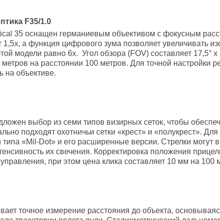
тика F35/1.0
ical 35 оснащен германиевым объективом с фокусным расст
 1,5x, а функция цифрового зума позволяет увеличивать из
той модели равно 6х. Угол обзора (FOV) составляет 17,5° х
6 метров на расстоянии 100 метров. Для точной настройки 
 на объективе.
дложен выбор из семи типов визирных сеток, чтобы обеспе
льно подходят охотничьи сетки «крест» и «полукрест». Дл
 типа «Mil-Dot» и его расширенные версии. Стрелки могут в
нтенсивность их свечения. Корректировка положения прице
правления, при этом цена клика составляет 10 мм на 100 
вает точное измерение расстояния до объекта, основываясь