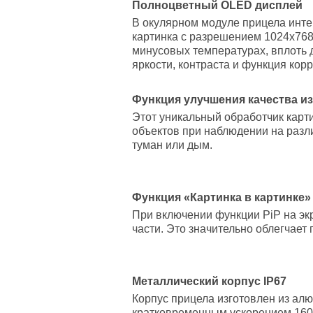
Полноцветный OLED дисплей
В окулярном модуле прицела инт
картинка с разрешением 1024х768
минусовых температурах, вплоть д
яркости, контраста и функция кор
Функция улучшения качества из
Этот уникальный обработчик карт
объектов при наблюдении на разли
туман или дым.
Функция «Картинка в картинке» 
При включении функции PiP на э
части. Это значительно облегчает
Металлический корпус IP67
Корпус прицела изготовлен из ал
кратковременным ускорением 1600 