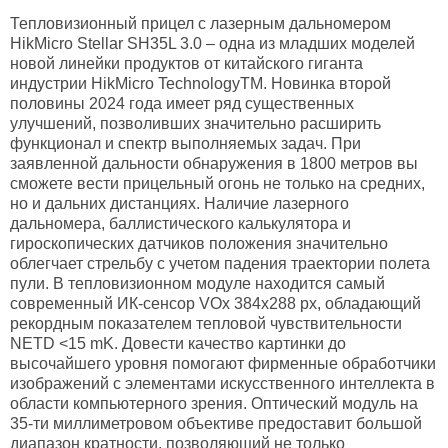
Тепловизионный прицел с лазерным дальномером
HikMicro Stellar SH35L 3.0 – одна из младших моделей
новой линейки продуктов от китайского гиганта
индустрии HikMicro Technology
ТМ
. Новинка второй
половины 2024 года имеет ряд существенных
улучшений, позволивших значительно расширить
функционал и спектр выполняемых задач. При
заявленной дальности обнаружения в 1800 метров вы
сможете вести прицельный огонь не только на средних,
но и дальних дистанциях. Наличие лазерного
дальномера, баллистического калькулятора и
гироскопических датчиков положения значительно
облегчает стрельбу с учетом падения траектории полета
пули. В тепловизионном модуле находится самый
современный ИК-сенсор VOx 384х288 px, обладающий
рекордным показателем тепловой чувствительности
NETD <15 mK. Довести качество картинки до
высочайшего уровня помогают фирменные обработчики
изображений с элементами искусственного интеллекта в
области компьютерного зрения. Оптический модуль на
35-ти миллиметровом объективе предоставит большой
диапазон кратности, позволяющий не только