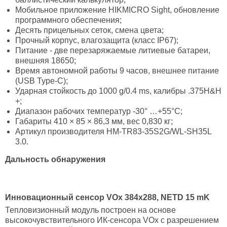
Мобильное приложение HIKMICRO Sight, обновление
программного обеспечения;
Десять прицельных сеток, смена цвета;
Прочный корпус, влагозащита (класс IP67);
Питание - две перезаряжаемые литиевые батареи,
внешняя 18650;
Время автономной работы 9 часов, внешнее питание
(USB Type-C);
Ударная стойкость до 1000 g/0.4 ms, калибры .375H&H
+;
Диапазон рабочих температур -30° …+55°С;
Габариты 410 × 85 × 86,3 мм, вес 0,830 кг;
Артикул производителя HM-TR83-35S2G/WL-SH35L
3.0.
Дальность обнаружения
Инновационный
сенсор
VOx
384х288,
NETD
1
5
mK
Тепловизионный модуль построен на основе
высокочувствительного ИК-сенсора VOx с разрешением