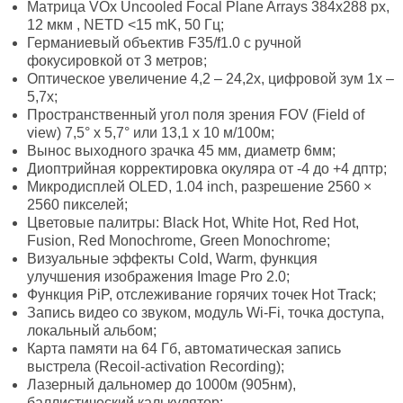
Матрица VOx Uncooled Focal Plane Arrays 384х288 px,
12 мкм , NETD <15 mK, 50 Гц;
Германиевый объектив F35/f1.0 с ручной
фокусировкой от 3 метров;
Оптическое увеличение 4,2 – 24,2х, цифровой зум 1x –
5,7х;
Пространственный угол поля зрения FOV (Field of
view) 7,5° х 5,7° или 13,1 х 10 м/100м;
Вынос выходного зрачка 45 мм, диаметр 6мм;
Диоптрийная корректировка окуляра от -4 до +4 дптр;
Микродисплей OLED, 1.04 inch, разрешение 2560 ×
2560 пикселей;
Цветовые палитры: Black Hot, White Hot, Red Hot,
Fusion, Red Monochrome, Green Monochrome;
Визуальные эффекты Cold, Warm, функция
улучшения изображения Image Pro 2.0;
Функция PiP, отслеживание горячих точек Hot Track;
Запись видео со звуком, модуль Wi-Fi, точка доступа,
локальный альбом;
Карта памяти на 64 Гб, автоматическая запись
выстрела (Recoil-activation Recording);
Лазерный дальномер до 1000м (905нм),
баллистический калькулятор;