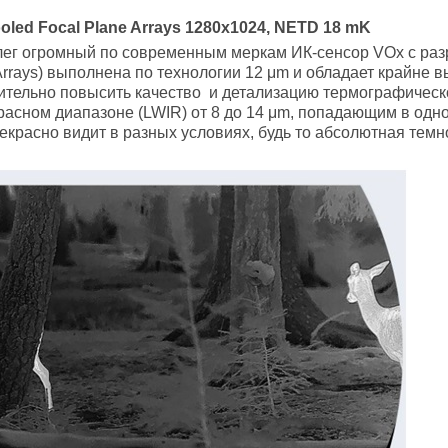
led Focal Plane Arrays
1280x1024, NETD 18 mK
лег огромный по современным меркам ИК-сенсор VOx с ра
Arrays) выполнена по технологии 12 μm и обладает крайне
ачительно повысить качество и детализацию термографичес
асном диапазоне (LWIR) от 8 до 14 μm, попадающим в одно
красно видит в разных условиях, будь то абсолютная темн