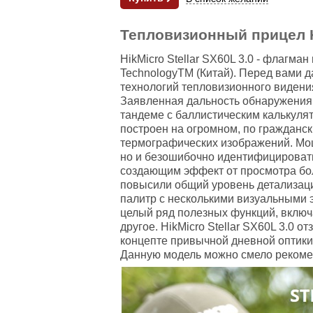
Тепловизионный прицел Hi
HikMicro Stellar SX60L 3.0 - флагм
Technology
ТМ
(Китай). Перед вами 
технологий тепловизионного видени
Заявленная дальность обнаружения 
тандеме с баллистическим калькуля
построен на огромном, по гражданс
термографических изображений. Мощ
но и безошибочно идентифицировать
создающим эффект от просмотра бо
повысили общий уровень детализаци
палитр с несколькими визуальными 
целый ряд полезных функций, включа
другое. HikMicro Stellar SX60L 3.0
концепте привычной дневной оптики
Данную модель можно смело рекомен