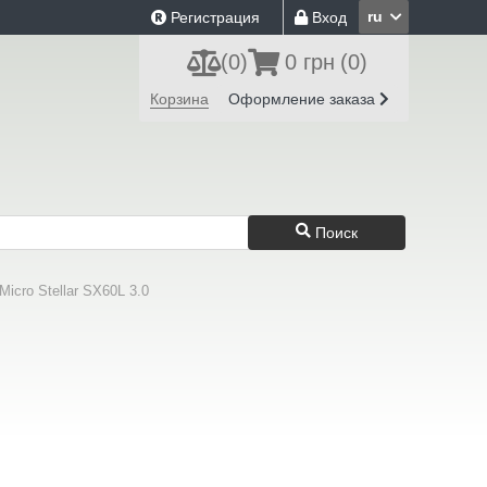
ru
Регистрация
Вход
(
0
)
0 грн
(0)
Корзина
Оформление заказа
Поиск
icro Stellar SX60L 3.0