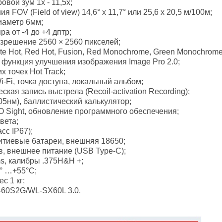
вой зум 1x - 11,5х;
FOV (Field of view) 14,6° х 11,7° или 25,6 х 20,5 м/100м;
иаметр 6мм;
а от -4 до +4 дптр;
азрешение 2560 × 2560 пикселей;
te Hot, Red Hot, Fusion, Red Monochrome, Green Monochrome
функция улучшения изображения Image Pro 2.0;
х точек Hot Track;
i-Fi, точка доступа, локальный альбом;
ская запись выстрела (Recoil-activation Recording);
5нм), баллистический калькулятор;
Sight, обновление программного обеспечения;
вета;
сс IP67);
итиевые батареи, внешняя 18650;
, внешнее питание (USB Type-C);
ms, калибры .375H&H +;
° …+55°С;
с 1 кг;
-60S2G/WL-SX60L 3.0.