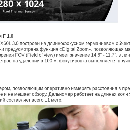
 F 1.0
 SX60L 3.0 построен на длиннофокусном германиевом объекти
ки предусмотрена функция «Digital Zoom», позволяющая ма
зрения FOV (Field of view) имеет значение 14,6° - 11,7°, в 
метров на удалении в 100 м. фокусировка выполняется вруч
ом, позволяющим оперативно измерять расстояния в пред
е и не мешает обзору. Дальномер работает на длинах волн 
й составляет всего ±1 метр.