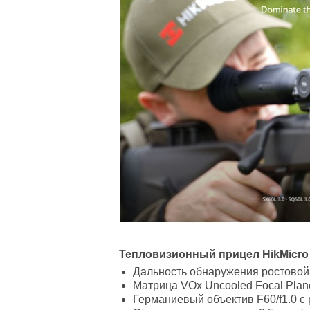
Тепловизионный прицел HikMicro S
Дальность обнаружения ростовой ф
Матрица VOx Uncooled Focal Plane
Германиевый объектив F60/f1.0 с 