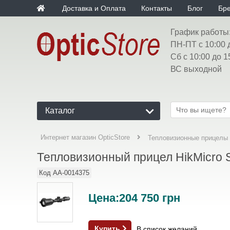
Доставка и Оплата
Контакты
Блог
Бр
График работы
ПН-ПТ с 10:00 
Сб с 10:00 до 1
ВС выходной
Каталог
Интернет магазин OpticStore
Тепловизионные прицелы
Тепловизионный прицел HikMicro St
Код
AA-0014375
Цена:
204 750
грн
Купить
В список желаний