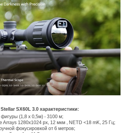
tellar SX60L 3.0 характеристики:
игуры (1,8 х 0,5м) - 3100 м;
 Arrays 1280x1024 px, 12 мкм , NETD <18 mK, 25 Гц;
ручной фокусировкой от 6 метров;