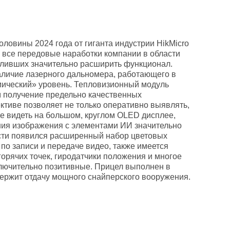
оловины 2024 года от гиганта индустрии HikMicro
я все передовые наработки компании в области
оливших значительно расширить функционал.
аличие лазерного дальномера, работающего в
смический» уровень. Тепловизионный модуль
м получение предельно качественных
тиве позволяет не только оперативно выявлять,
е видеть на большом, круглом OLED дисплее,
ния изображения с элементами ИИ значительно
ости появился расширенный набор цветовых
о записи и передаче видео, также имеется
горячих точек, гиродатчики положения и многое
сключительно позитивные. Прицел выполнен в
держит отдачу мощного снайперского вооружения.