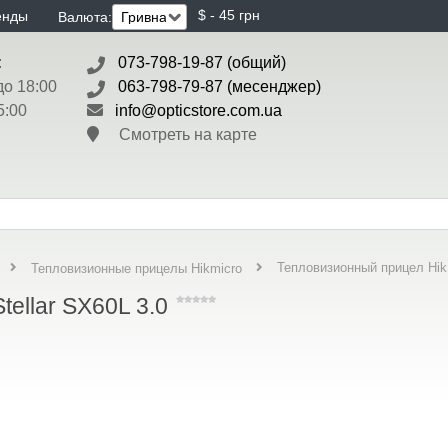
$ - 45 грн
енды
Валюта:
:
073-798-19-87 (общий)
до 18:00
063-798-79-87 (месенджер)
5:00
info@opticstore.com.ua
Смотреть на карте
Тепловизионный прицел HikM
Тепловизионные прицелы Hikmicro
ellar SX60L 3.0