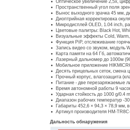
Оптическое увеличение 2,5х, цифро
Пространственный угол поля зрения 
Вынос выходного зрачка 45 мм, д
Диоптрийная корректировка окуляр
Микродисплей OLED, 1.04 inch, р
Цветовые палитры: Black Hot, Whi
Визуальные эффекты Cold, Warm, 
Функция PiP, отслеживание горячи
Запись видео со звуком, модуль W
Карта памяти на 64 Гб, автоматиче
Лазерный дальномер до 1000м (90
Мобильное приложение HIKMICRO 
Десять прицельных сеток, смена ц
Прочный корпус, влагозащита (кла
Питание - две перезаряжаемые л
Время автономной работы 9 часов
Ударная стойкость до 1000 g/0.4 
Диапазон рабочих температур -30
Габариты 452,6 × 94,3 × 78,9 мм, ве
Артикул производителя HM-TR8C
Дальность обнаружения