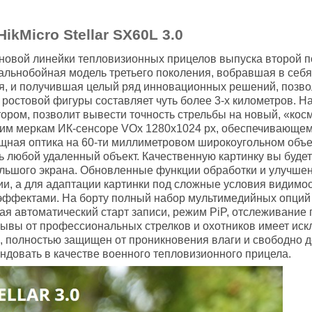
kMicro Stellar SX60L 3.0
ан новой линейки тепловизионных прицелов выпуска второй п
дальнобойная модель третьего поколения, вобравшая в себ
я, и получившая целый ряд инновационных решений, позв
ростовой фигуры составляет чуть более 3-х километров. Н
тором, позволит вывести точность стрельбы на новый, «ко
ким меркам ИК-сенсоре VOx 1280x1024 рх, обеспечивающе
ная оптика на 60-ти миллиметровом широкоугольном объек
 любой удаленный объект. Качественную картинку вы будет
льшого экрана. Обновленные функции обработки и улучше
и, а для адаптации картинки под сложные условия видим
эффектами. На борту полный набор мультимедийных опций п
я автоматический старт записи, режим PiP, отслеживание 
 отзывы от профессиональных стрелков и охотников имеет и
, полностью защищен от проникновения влаги и свободно 
довать в качестве военного тепловизионного прицела.