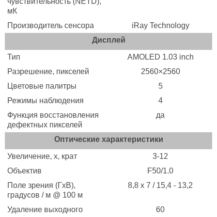
чувствительность (NETD),
мК
Производитель сенсора
iRay Technology
Дисплей
Тип
AMOLED 1.03 inch
Разрешение, пикселей
2560×2560
Цветовые палитры
5
Режимы наблюдения
4
Функция восстановления
да
дефектных пикселей
Оптические характеристики
Увеличение, х, крат
3-12
Объектив
F50/1.0
Поле зрения (ГхВ),
8,8 x 7 / 15,4 - 13,2
градусов / м @ 100 м
Удаление выходного
60