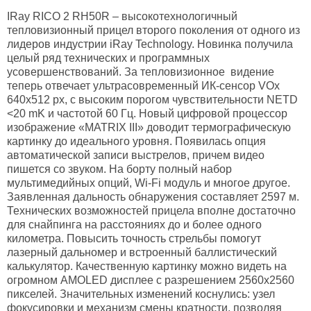
IRay RICO 2 RH50R – высокотехнологичный
тепловизионный прицел второго поколения от одного из
лидеров индустрии iRay Technology. Новинка получила
целый ряд технических и программных
усовершенствований. За тепловизионное видение
теперь отвечает ультрасовременный ИК-сенсор VOx
640x512 px, с высоким порогом чувствительности NETD
<20 mK и частотой 60 Гц. Новый цифровой процессор
изображение «MATRIX III» доводит термографическую
картинку до идеального уровня. Появилась опция
автоматической записи выстрелов, причем видео
пишется со звуком. На борту полный набор
мультимедийных опций, Wi-Fi модуль и многое другое.
Заявленная дальность обнаружения составляет 2597 м.
Технических возможностей прицела вполне достаточно
для снайпинга на расстояниях до и более одного
километра. Повысить точность стрельбы помогут
лазерный дальномер и встроенный баллистический
калькулятор. Качественную картинку можно видеть на
огромном AMOLED дисплее с разрешением 2560x2560
пикселей. Значительных изменений коснулись: узел
фокусировки и механизм смены кратности, позволяя