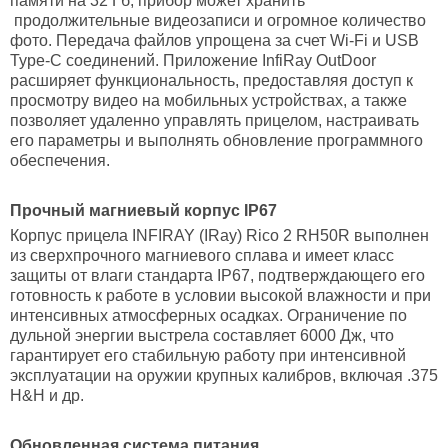
памяти на 32 Гб, прибор может хранить
продолжительные видеозаписи и огромное количество
фото. Передача файлов упрощена за счет Wi-Fi и USB
Type-C соединений. Приложение InfiRay OutDoor
расширяет функциональность, предоставляя доступ к
просмотру видео на мобильных устройствах, а также
позволяет удаленно управлять прицелом, настраивать
его параметры и выполнять обновление программного
обеспечения.
Прочный магниевый корпус IP67
Корпус прицела INFIRAY (IRay) Rico 2 RH50R выполнен
из сверхпрочного магниевого сплава и имеет класс
защиты от влаги стандарта IP67, подтверждающего его
готовность к работе в условии высокой влажности и при
интенсивных атмосферных осадках. Ограничение по
дульной энергии выстрела составляет 6000 Дж, что
гарантирует его стабильную работу при интенсивной
эксплуатации на оружии крупных калибров, включая .375
H&H и др.
Обновленная система питания