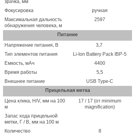
зрачка, мм
Фокусировка
ручная
Максимальная дальность
2597
обнаружения человека, м
Питание
Напряжение питания, B
3,7
Тип элементов питания
Li-Ion Battery Pack IBP-5
Емкость, мАч
4400
Время работы
5,5
Внешнее питание
USB Type-C
Прицельная метка
Цена клика, H/V, мм на 100
17 / 17 (от minimum
м
magnification)
Запас хода прицельной
метки, Г / В, мм на 100 м
Количество
8