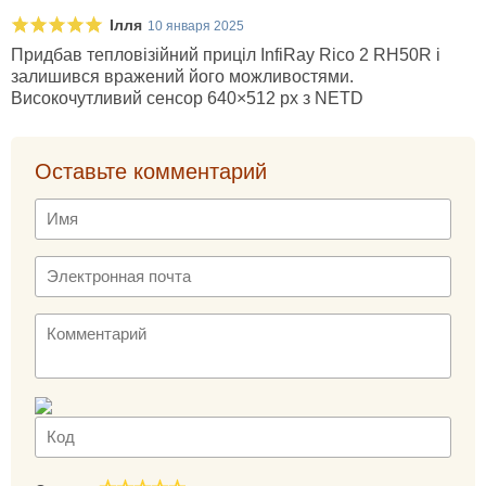
Ілля
10 января 2025
Придбав тепловізійний приціл InfiRay Rico 2 RH50R і
залишився вражений його можливостями.
Високочутливий сенсор 640×512 px з NETD
Оставьте комментарий