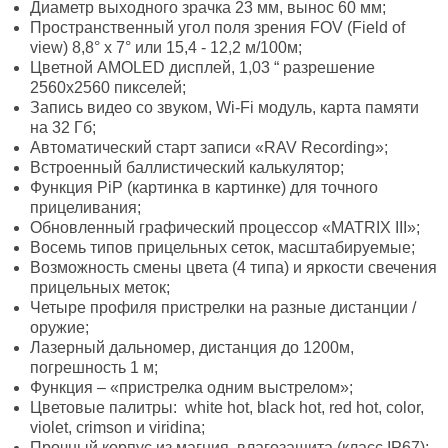
Диаметр выходного зрачка 23 мм, вынос 60 мм;
Пространственный угол поля зрения FOV (Field of
view) 8,8° х 7° или 15,4 - 12,2 м/100м;
Цветной AMOLED дисплей, 1,03 “ разрешение
2560x2560 пикселей;
Запись видео со звуком, Wi-Fi модуль, карта памяти
на 32 Гб;
Автоматический старт записи «RAV Recording»;
Встроенный баллистический калькулятор;
Функция PiP (картинка в картинке) для точного
прицеливания;
Обновленный графический процессор «MATRIX III»;
Восемь типов прицельных сеток, масштабируемые;
Возможность смены цвета (4 типа) и яркости свечения
прицельных меток;
Четыре профиля пристрелки на разные дистанции /
оружие;
Лазерный дальномер, дистанция до 1200м,
погрешность 1 м;
Функция – «пристрелка одним выстрелом»;
Цветовые палитры: white hot, black hot, red hot, color,
violet, crimson и viridina;
Прочный корпус из магния, влагозащита (класс IP67);