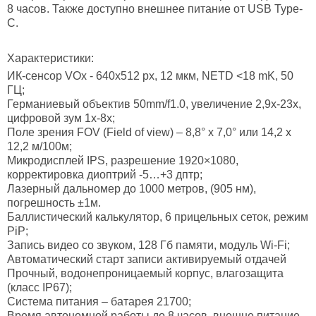
8 часов. Также доступно внешнее питание от USB Type-
C.
Характеристики:
ИК-сенсор VOx - 640x512 рх, 12 мкм, NETD <18 mK, 50
ГЦ;
Германиевый объектив 50mm/f1.0, увеличение 2,9х-23х,
цифровой зум 1x-8x;
Поле зрения FOV (Field of view) – 8,8° х 7,0° или 14,2 х
12,2 м/100м;
Микродисплей IPS, разрешение 1920×1080,
корректировка диоптрий -5…+3 дптр;
Лазерный дальномер до 1000 метров, (905 нм),
погрешность ±1м.
Баллистический калькулятор, 6 прицельных сеток, режим
PiP;
Запись видео со звуком, 128 Гб памяти, модуль Wi-Fi;
Автоматический старт записи активируемый отдачей
Прочный, водонепроницаемый корпус, влагозащита
(класс IP67);
Система питания – батарея 21700;
Время автономной работы до 8 часов, внешне питание