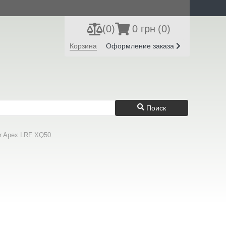
(
0
)
0 грн
(0)
Регистрация
Вход
Корзина
Оформление заказа
Поиск
r Apex LRF XQ50