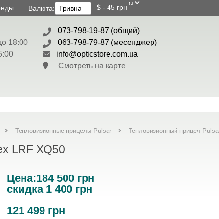
ru
$ - 45 грн
енды
Валюта:
:
073-798-19-87 (общий)
до 18:00
063-798-79-87 (месенджер)
5:00
info@opticstore.com.ua
Смотреть на карте
Тепловизионный прицел Pulsa
Тепловизионные прицелы Pulsar
ex LRF XQ50
Цена:
184 500 грн
скидка 1 400 грн
121 499
грн