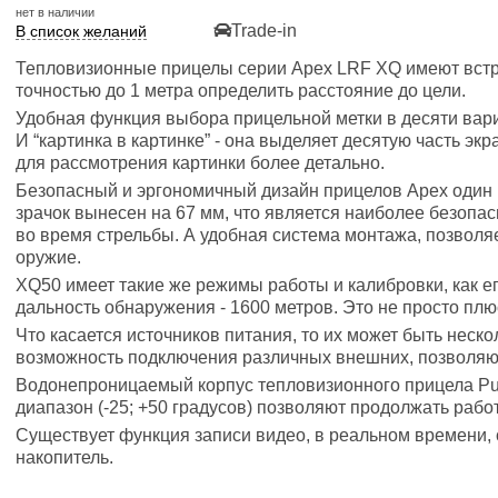
нет в наличии
Trade-in
В список желаний
Тепловизионные прицелы серии Apex LRF XQ имеют вст
точностью до 1 метра определить расстояние до цели.
Удобная функция выбора прицельной метки в десяти ва
И “картинка в картинке” - она выделяет десятую часть экр
для рассмотрения картинки более детально.
Безопасный и эргономичный дизайн прицелов Apex один 
зрачок вынесен на 67 мм, что является наиболее безоп
во время стрельбы. А удобная система монтажа, позволя
оружие.
XQ50 имеет такие же режимы работы и калибровки, как 
дальность обнаружения - 1600 метров. Это не просто плю
Что касается источников питания, то их может быть неск
возможность подключения различных внешних, позволяю
Водонепроницаемый корпус тепловизионного прицела Pu
диапазон (-25; +50 градусов) позволяют продолжать рабо
Существует функция записи видео, в реальном времени,
накопитель.