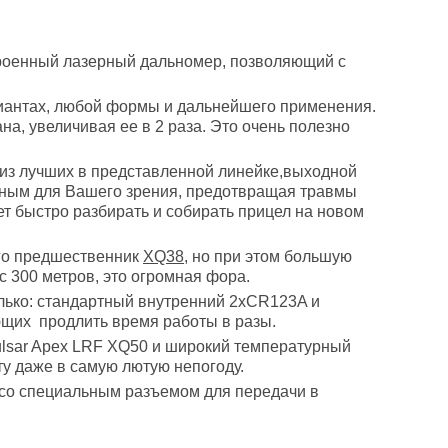
роенный лазерный дальномер, позволяющий с
риантах, любой формы и дальнейшего применения.
ана, увеличивая ее в 2 раза. Это очень полезно
из лучших в представленной линейке,выходной
асным для Вашего зрения, предотвращая травмы
ет быстро разбирать и собирать прицел на новом
его предшественник
XQ38
, но при этом большую
с 300 метров, это огромная фора.
олько: стандартный внутренний 2xCR123A и
щих продлить время работы в разы.
lsar Apex LRF XQ50 и широкий температурный
ту даже в самую лютую непогоду.
 со специальным разъемом для передачи в