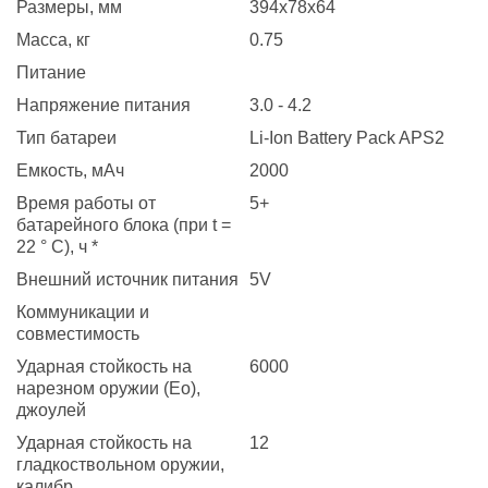
Размеры, мм
394x78x64
Масса, кг
0.75
Питание
Напряжение питания
3.0 - 4.2
Тип батареи
Li-Ion Battery Pack APS2
Емкость, мАч
2000
Время работы от
5+
батарейного блока (при t =
22 ° С), ч *
Внешний источник питания
5V
Коммуникации и
совместимость
Ударная стойкость на
6000
нарезном оружии (Eo),
джоулей
Ударная стойкость на
12
гладкоствольном оружии,
калибр