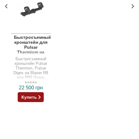
Быстросъемный
кронштейн для
Pulsar
Thermiom на
Blaser
Быстросъемный
кронштейн Pulsar
Thermion, Pulsar
Digex на Blaser R8
или R93 Очень
удачное решение
для владельцев…
22 500 грн
Купить