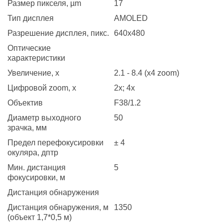
Размер пикселя, µm
17
Тип дисплея
AMOLED
Разрешение дисплея, пикс.
640x480
Оптические
характеристики
Увеличение, x
2.1 - 8.4 (x4 zoom)
Цифровой zoom, x
2x; 4x
Объектив
F38/1.2
Диаметр выходного
50
зрачка, мм
Предел перефокусировки
± 4
окуляра, дптр
Мин. дистанция
5
фокусировки, м
Дистанция обнаружения
Дистанция обнаружения, м
1350
(объект 1,7*0,5 м)