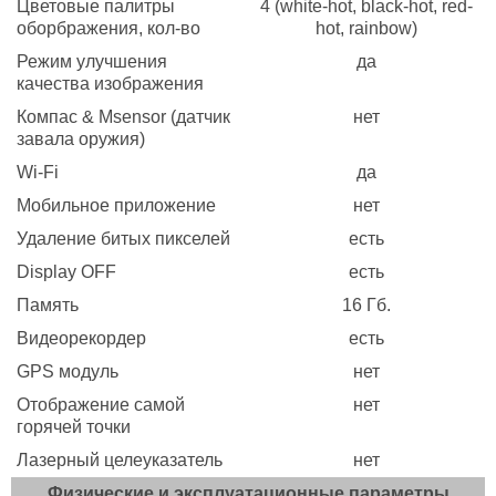
Цветовые палитры
4 (white-hot, black-hot, red-
оборбражения, кол-во
hot, rainbow)
Режим улучшения
да
качества изображения
Компас & Msensor (датчик
нет
завала оружия)
Wi-Fi
да
Мобильное приложение
нет
Удаление битых пикселей
есть
Display OFF
есть
Память
16 Гб.
Видеорекордер
есть
GPS модуль
нет
Отображение самой
нет
горячей точки
Лазерный целеуказатель
нет
Физические и эксплуатационные параметры