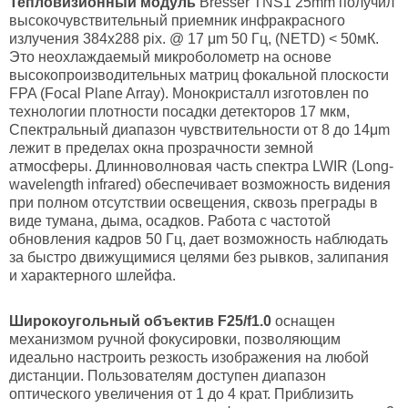
Тепловизионный модуль
Bresser TNS1 25mm получил
высокочувствительный приемник инфракрасного
излучения 384х288 pix. @ 17 μm 50 Гц, (NETD) < 50мК.
Это неохлаждаемый микроболометр на основе
высокопроизводительных матриц фокальной плоскости
FPA (Focal Plane Array). Монокристалл изготовлен по
технологии плотности посадки детекторов 17 мкм,
Спектральный диапазон чувствительности от 8 до 14μm
лежит в пределах окна прозрачности земной
атмосферы. Длинноволновая часть спектра LWIR (Long-
wavelength infrared) обеспечивает возможность видения
при полном отсутствии освещения, сквозь преграды в
виде тумана, дыма, осадков. Работа с частотой
обновления кадров 50 Гц, дает возможность наблюдать
за быстро движущимися целями без рывков, залипания
и характерного шлейфа.
Широкоугольный объектив F25/f1.0
оснащен
механизмом ручной фокусировки, позволяющим
идеально настроить резкость изображения на любой
дистанции. Пользователям доступен диапазон
оптического увеличения от 1 до 4 крат. Приблизить