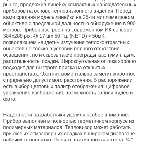
рынка, предложив линейку компактных наблюдательных
приборов на основе тепловизионного видения. Перед
вами средняя модель линейки на 25-ти миллиметровом
объективе с предельной дальностью обнаружения в 900
метров. Прибор построен на современном ИК-сенсоре
384х288 pix. @ 17 μm 50 Гц, (NETD) < 50мК,
позволяющем «видеть» излучение теплоконтрастных
объектов не только в условии полного отсутствия
освещения, но и сквозь такие преграды как: туман, дым,
растительность, осадки. Широкоугольная оптика хорошо
подходит для быстрого поиска на открытых
пространствах. Охотник моментально заметит животное
с предельно допустимого расстояния. В распоряжении
есть выбор цветовых палитр отображения, цифровое
увеличение изображения, возможность записи видео и
фото.
Надежности разработчики уделили особое внимание.
Прибор выполнен в полностью герметичном корпусе из
полимерных материалов. Тепловизор может работать
при любых атмосферных осадках в широком диапазоне
рабочих температур. Разъем штативного адаптера ¼ "