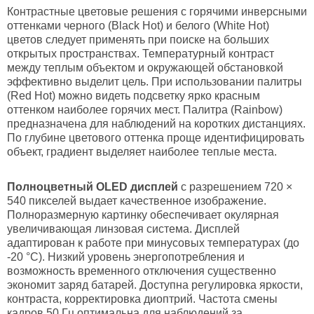
Контрастные цветовые решения с горячими инверсными
оттенками черного (Black Hot) и белого (White Hot)
цветов следует применять при поиске на больших
открытых пространствах. Температурный контраст
между теплым объектом и окружающей обстановкой
эффективно выделит цель. При использовании палитры
(Red Hot) можно видеть подсветку ярко красным
оттенком наиболее горячих мест. Палитра (Rainbow)
предназначена для наблюдений на коротких дистанциях.
По глубине цветового оттенка проще идентифицировать
объект, градиент выделяет наиболее теплые места.
Полноцветный
OLED
дисплей
с разрешением 720 ×
540 пикселей выдает качественное изображение.
Полноразмерную картинку обеспечивает окулярная
увеличивающая линзовая система. Дисплей
адаптирован к работе при минусовых температурах (до
-20 °С). Низкий уровень энергопотребления и
возможность временного отключения существенно
экономит заряд батарей. Доступна регулировка яркости,
контраста, корректировка диоптрий. Частота смены
кадров 50 Гц оптимальна для наблюдений за