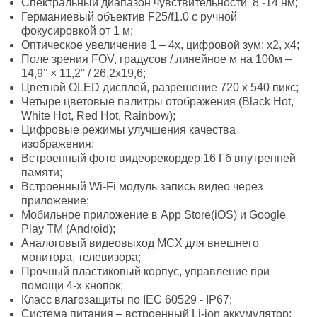
Спектральный диапазон чувствительности 8 -14 нм;
Германиевый объектив F25/f1.0 с ручной
фокусировкой от 1 м;
Оптическое увеличение 1 – 4х, цифровой зум: x2, x4;
Поле зрения FOV, градусов / линейное м на 100м –
14,9° × 11,2° / 26,2х19,6;
Цветной OLED дисплей, разрешение 720 x 540 пикс;
Четыре цветовые палитры отображения (Black Hot,
White Hot, Red Hot, Rainbow);
Цифровые режимы улучшения качества
изображения;
Встроенный фото видеорекордер 16 Гб внутренней
памяти;
Встроенный Wi-Fi модуль запись видео через
приложение;
Мобильное приложение в App Store(iOS) и Google
Play TM (Android);
Аналоговый видеовыход MCX для внешнего
монитора, телевизора;
Прочный пластиковый корпус, управление при
помощи 4-х кнопок;
Класс влагозащиты по IEC 60529 - IP67;
Система питания – встроенный Li-ion аккумулятор;