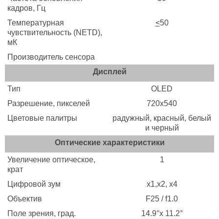
кадров, Гц
Температурная
<
50
чувствительность (NETD),
мК
Производитель сенсора
Дисплей
Тип
OLED
Разрешение, пикселей
720х540
Цветовые палитры
радужный, красный, белый
и черный
Оптические характеристики
Увеличение оптическое,
1
крат
Цифровой зум
х1,x2, x4
Объектив
F25 / f1.0
Поле зрения, град.
14.9°x 11.2°