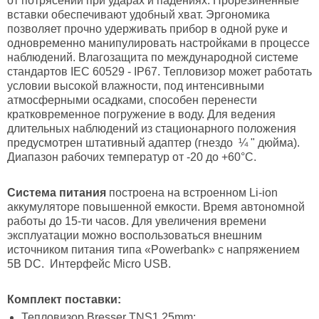
от потрясений при ударах и падениях. Прорезиненные
вставки обеспечивают удобный хват. Эргономика
позволяет прочно удерживать прибор в одной руке и
одновременно манипулировать настройками в процессе
наблюдений. Влагозащита по международной системе
стандартов IEC 60529 - IP67. Тепловизор может работать
условии высокой влажности, под интенсивными
атмосферными осадками, способен перенести
кратковременное погружение в воду. Для ведения
длительных наблюдений из стационарного положения
предусмотрен штативный адаптер (гнездо ¼ " дюйма).
Диапазон рабочих температур от -20 до +60°С.
Система питания
построена на встроенном Li-ion
аккумуляторе повышенной емкости. Время автономной
работы до 15-ти часов. Для увеличения времени
эксплуатации можно воспользоваться внешним
источником питания типа «Powerbank» с напряжением
5В DC. Интерфейс Micro USB.
Комплект поставки:
Тепловизор Bresser TNS1 25mm;