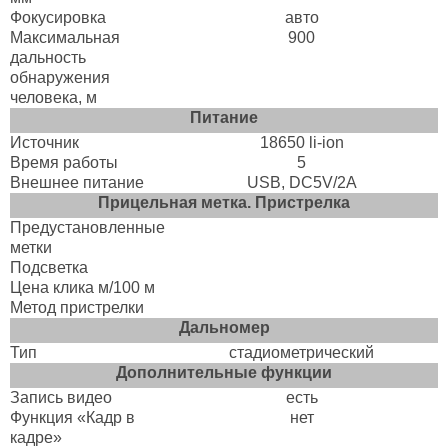
Фокусировка
авто
Максимальная
900
дальность
обнаружения
человека, м
Питание
Источник
18650 li-ion
Время работы
5
Внешнее питание
USB, DC5V/2A
Прицельная метка. Пристрелка
Предустановленные
метки
Подсветка
Цена клика м/100 м
Метод пристрелки
Дальномер
Тип
стадиометрический
Дополнительные функции
Запись видео
есть
Функция «Кадр в
нет
кадре»