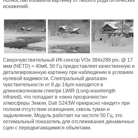
полностью избавила картинку от любого рода оптических
искажений.
Сверхчувствительный ИК-сенсор
VOx 384x288 pix. @ 17
мкм (NETD) < 40мК, 50 Гц предоставляет качественную и
детализированную картинку при наблюдении в условиях
нулевой видимости. Спектральный диапазон
чувствительности от 8 до 14μm находится в
длинноволновом спектре LWIR (Long-wavelength
infrared), что попадает в «окно прозрачности»
атмосферы Земли. Dali S243W прекрасно «видит» при
полном отсутствии освещения, сквозь туман и
задымление. Модуль работает на частоте 50 Гц, это
оптимальный показатель для отслеживания динамичных
сцен с передвигающимися объектами.