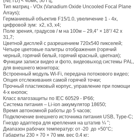
(NETD) < 40мК, 50 Гц;
Тип матриц - VOx (Vanadium Oxide Uncooled Focal Plane
Arrays);
Германиевый объектив F15/1.0, увеличение 1 - 4х,
цифровой зум: x2, x3, x4;
Поле зрения, градусов / м на 100м – 29,4° × 18°/ 42 x
31,7;
Цветной дисплей с разрешением 720х540 пикселей;
Четыре цветовые палитры отображения (горячий
черный, горячий белый, горячий красный, цветная);
Функции записи видео и фото, видеовыход системы PAL,
для внешнего монитора;
Встроенный модуль Wi-Fi, передача потокового видео;
Опция отслеживания самой горячей точки;
Прочный пластиковый корпус, управление при помощи
4-х кнопок;
Класс влагозащиты по IEC 60529 - IP66;
Система питания – Li-ion аккумулятор 18650;
Время автономной работы до 5 часов;
Подключение внешнего источника питания USB, Type-C;
Гнездо адаптера для крепления на штатив ¼ ";
Диапазон рабочих температур: от -20 до +50°С;
Габариты 230 × 70 × 70 мм, вес 0,4 кг;