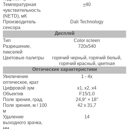
Температурная
<
40
чувствительность
(NETD), мК
Производитель
Dali Technology
сенсора
Дисплей
Тип
Color screen
Разрешение,
720х540
пикселей
Цветовые палитры
горячий черный, горячий белый,
горячий красный, цветная
Оптические характеристики
Увеличение
1 - 4x
оптическое, крат
Цифровой зум
х1, x2, x4
Объектив
F15/1.0
Поле зрения, град.
24,9° × 18°
Поле зрения, м / 100
42 x 31,7
м
Удаление
14
выходного зрачка,
мм