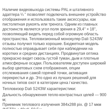
Наличие видеовыхода системы PAL и штативного
адаптера ¼ " позволяет подключать внешнее устройство
отображения и использовать такие аксессуары, как
пистолетная рукоять или тренога. Одним из главных
достоинств является угол поля зрения в 29,4° × 18°,
позволяющий видеть перед собой огромную область
пространства. Тепловизионный монокуляр Dali S243W
отзывы получил только хорошие. Бюджетная модель
полностью оправдывает себя при наблюдении на
коротких и средних дистанциях. Продвинутая оптика
прекрасно видит сквозь густой туман, дым и плотные
атмосферные осадки. Пользователям доступен широкий
выбор цветовых схем отображения, опции
отслеживания самой горячей точки, активация
перекрестья и др. Это одно из лучших решений для
ночных типов охот в категории цена / качество.
Тепловизор Dali S243W характеристики:
Дальность обнаружения тепло-контрастных целей — 900
м;
Приемник теплового излучения 384x288 pix. @ 17 мкм