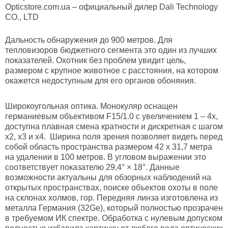
Оpticstore.com.ua – официальный дилер Dali Technology
CO., LTD
Дальность обнаружения до 900 метров.
Для
тепловизоров бюджетного сегмента это один из лучших
показателей. Охотник без проблем увидит цель,
размером с крупное животное с расстояния, на котором
окажется недоступным для его органов обоняния.
Широкоугольная оптика.
Монокуляр оснащен
германиевым объективом F15/1.0 с увеличением 1 – 4х,
доступна плавная смена кратности и дискретная с шагом
х2, х3 и х4. Ширина поля зрения позволяет видеть перед
собой область пространства размером 42 x 31,7 метра
на удалении в 100 метров. В угловом выражении это
соответствует показателю 29,4° × 18°. Данные
возможности актуальны для обзорных наблюдений на
открытых пространствах, поиске объектов охоты в поле
на склонах холмов, гор. Передняя линза изготовлена из
металла Германия (32Ge), который полностью прозрачен
в требуемом ИК спектре. Обработка с нулевым допуском