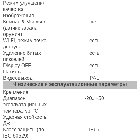
Режим улучшения
качества
изображения
Компас & Msensor
нет
(датчик завала
оружия)
Wi-Fi, режим точка
есть
доступа
Удаление битых
есть
пикселей
Display OFF
есть
Память
-
Видеовыход
PAL
Физические и эксплуатационные параметры
Крепление
Диапазон
-20...+50
эксплуатационных
температур, °C
Ударная стойкость,
Дж
Класс защиты (по
IP66
IEC 60529)