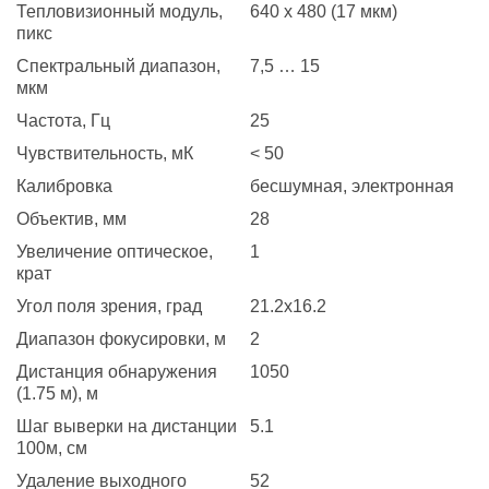
Тепловизионный модуль,
640 x 480 (17 мкм)
пикс
Спектральный диапазон,
7,5 … 15
мкм
Частота, Гц
25
Чувствительность, мК
< 50
Калибровка
бесшумная, электронная
Объектив, мм
28
Увеличение оптическое,
1
крат
Угол поля зрения, град
21.2x16.2
Диапазон фокусировки, м
2
Дистанция обнаружения
1050
(1.75 м), м
Шаг выверки на дистанции
5.1
100м, см
Удаление выходного
52