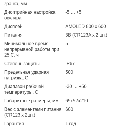
зрачка, мм
Диоптрийная настройка
-5 … +5
окуляра
Дисплей
AMOLED 800 x 600
Питания
3В (CR123A x 2 шт.)
Минимальное время
5
непрерывной работы при
25 С, ч
Степень защиты
IP67
Предельная ударная
500
нагрузка, G
Диапазон рабочей
-30 … +50
температуры, С
Габаритные размеры, мм
65x52x210
Вес с элементами питания,
600
(CR123 x 2шт.)
Гарантия
1 год