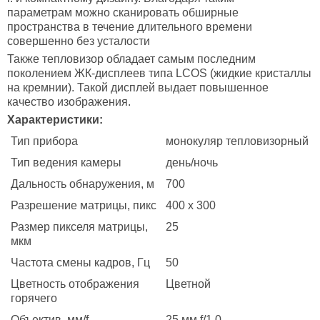
параметрам можно сканировать обширные
пространства в течение длительного времени
совершенно без усталости
Также тепловизор обладает самым последним
поколением ЖК-дисплеев типа LCOS (жидкие кристаллы
на кремнии). Такой дисплей выдает повышенное
качество изображения.
Характеристики:
Тип прибора
монокуляр тепловизорный
Тип ведения камеры
день/ночь
Дальность обнаружения, м
700
Разрешение матрицы, пикс
400 x 300
Размер пикселя матрицы,
25
мкм
Частота смены кадров, Гц
50
Цветность отображения
Цветной
горячего
Объектив, мм/f
25 мм f/1.0