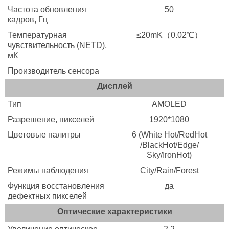
Частота обновления
50
кадров, Гц
Температурная
≤20mK（0.02℃）
чувствительность (NETD),
мК
Производитель сенсора
Дисплей
Тип
AMOLED
Разрешение, пикселей
1920*1080
Цветовые палитры
6 (White Hot/RedHot
/BlackHot/Edge/
Sky/IronHot)
Режимы наблюдения
City/Rain/Forest
Функция восстановления
да
дефектных пикселей
Оптические характеристики