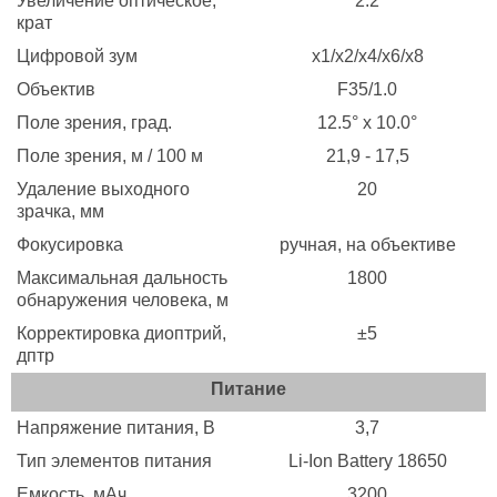
Увеличение оптическое,
2.2
крат
Цифровой зум
х1/x2/x4/х6/х8
Объектив
F35/1.0
Поле зрения, град.
12.5° х 10.0°
Поле зрения, м / 100 м
21,9 - 17,5
Удаление выходного
20
зрачка, мм
Фокусировка
ручная, на объективе
Максимальная дальность
1800
обнаружения человека, м
Корректировка диоптрий,
±5
дптр
Питание
Напряжение питания, B
3,7
Тип элементов питания
Li-Ion Battery 18650
Емкость, мАч
3200