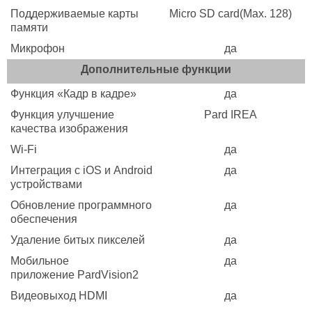
Поддерживаемые карты
Micro SD card(Max. 128)
памяти
Микрофон
да
Дополнительные функции
Функция «Кадр в кадре»
да
Функция улучшение
Pard IREA
качества изображения
Wi-Fi
да
Интеграция с iOS и Android
да
устройствами
Обновление программного
да
обеспечения
Удаление битых пикселей
да
Мобильное
да
приложение PardVision2
Видеовыход HDMI
да