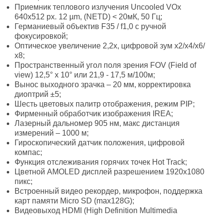
Приемник теплового излучения Uncooled VOx
640x512 px. 12 µm, (NETD) < 20мК, 50 Гц;
Германиевый объектив F35 / f1,0 с ручной
фокусировкой;
Оптическое увеличение 2,2х, цифровой зум x2/x4/х6/
х8;
Пространственный угол поля зрения FOV (Field of
view) 12,5° х 10° или 21,9 - 17,5 м/100м;
Вынос выходного зрачка – 20 мм, корректировка
диоптрий ±5;
Шесть цветовых палитр отображения, режим PIP;
Фирменный обработчик изображения IREA;
Лазерный дальномер 905 нм, макс дистанция
измерений – 1000 м;
Гироскопический датчик положения, цифровой
компас;
Функция отслеживания горячих точек Hot Track;
Цветной AMOLED дисплей разрешением 1920х1080
пикс;
Встроенный видео рекордер, микрофон, поддержка
карт памяти Micro SD (max128G);
Видеовыход HDMI (High Definition Multimedia