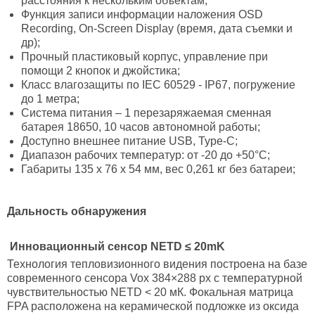
расстояния к нескольким объектам;
Функция записи информации наложения OSD
Recording, On-Screen Display (время, дата съемки и
др);
Прочный пластиковый корпус, управление при
помощи 2 кнопок и джойстика;
Класс влагозащиты по IEC 60529 - IP67, погружение
до 1 метра;
Система питания – 1 перезаряжаемая сменная
батарея 18650, 10 часов автономной работы;
Доступно внешнее питание USB, Type-C;
Диапазон рабочих температур: от -20 до +50°С;
Габариты 135 х 76 х 54 мм, вес 0,261 кг без батареи;
Дальность обнаружения
Инновационный сенсор
NETD ≤ 20mK
Технология тепловизионного видения построена на базе
современного сенсора Vox 384×288 px с температурной
чувствительностью NETD < 20 мК. Фокальная матрица
FPA расположена на керамической подложке из оксида