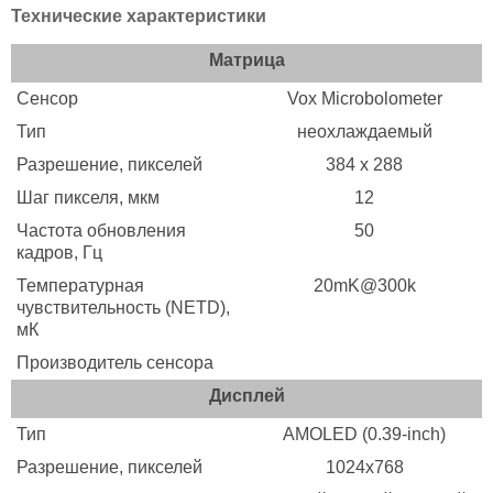
Технические характеристики
Матрица
Сенсор
Vox Microbolometer
Тип
неохлаждаемый
Разрешение, пикселей
384 х 288
Шаг пикселя, мкм
12
Частота обновления
50
кадров, Гц
Температурная
20mK@300k
чувствительность (NETD),
мК
Производитель сенсора
Дисплей
Тип
AMOLED (0.39-inch)
Разрешение, пикселей
1024х768