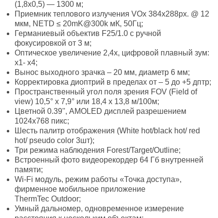
(1,8х0,5) — 1300 м;
Приемник теплового излучения VOx 384х288px. @ 12
мкм, NETD ≤ 20mK@300k мК, 50Гц;
Германиевый объектив F25/1.0 с ручной
фокусировкой от 3 м;
Оптическое увеличение 2,4х, цифровой плавный зум:
x1- x4;
Вынос выходного зрачка – 20 мм, диаметр 6 мм;
Корректировка диоптрий в пределах от – 5 до +5 дптр;
Пространственный угол поля зрения FOV (Field of
view) 10,5° х 7,9° или 18,4 х 13,8 м/100м;
Цветной 0.39'', AMOLED дисплей разрешением
1024х768 пикс;
Шесть палитр отображения (White hot/black hot/ red
hot/ pseudo color 3шт);
Три режима наблюдения Forest/Target/Outline;
Встроенный фото видеорекордер 64 Гб внутренней
памяти;
Wi-Fi модуль, режим работы «Точка доступа»,
фирменное мобильное приложение
ThermTec Outdoor;
Умный дальномер, одновременное измерение