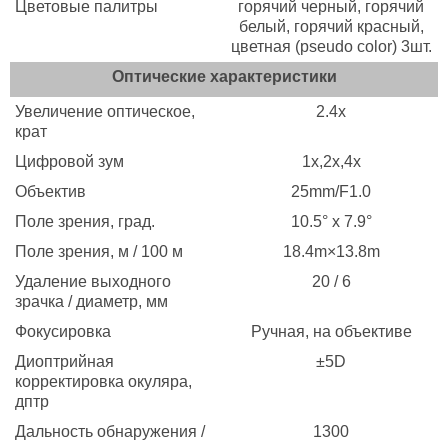
Цветовые палитры
горячий черный, горячий
белый, горячий красный,
цветная (pseudo color) 3шт.
Оптические характеристики
Увеличение оптическое,
2.4x
крат
Цифровой зум
1x,2x,4x
Объектив
25mm/F1.0
Поле зрения, град.
10.5° x 7.9°
Поле зрения, м / 100 м
18.4m×13.8m
Удаление выходного
20 / 6
зрачка / диаметр, мм
Фокусировка
Ручная, на объективе
Диоптрийная
±5D
корректировка окуляра,
дптр
Дальность обнаружения /
1300