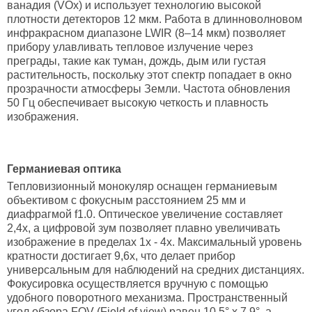
ванадия (VOx) и использует технологию высокой
плотности детекторов 12 мкм. Работа в длинноволновом
инфракрасном диапазоне LWIR (8–14 мкм) позволяет
прибору улавливать тепловое излучение через
преграды, такие как туман, дождь, дым или густая
растительность, поскольку этот спектр попадает в окно
прозрачности атмосферы Земли. Частота обновления
50 Гц обеспечивает высокую четкость и плавность
изображения.
Германиевая оптика
Тепловизионный монокуляр оснащен германиевым
объективом с фокусным расстоянием 25 мм и
диафрагмой f1.0. Оптическое увеличение составляет
2,4х, а цифровой зум позволяет плавно увеличивать
изображение в пределах 1х - 4х. Максимальный уровень
кратности достигает 9,6х, что делает прибор
универсальным для наблюдений на средних дистанциях.
Фокусировка осуществляется вручную с помощью
удобного поворотного механизма. Пространственный
угол обзора FOV (Field of view) равен 10,5° х 7,9°, а