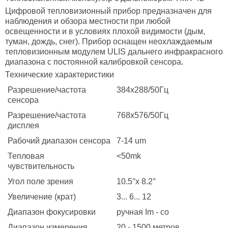
Цифровой тепловизионный прибор предназначен для
наблюдения и обзора местности при любой
освещенности и в условиях плохой видимости (дым,
туман, дождь, снег). Прибор оснащен неохлаждаемым
тепловизионным модулем ULIS дальнего инфракрасного
диапазона с постоянной калибровкой сенсора.
Технические характеристики
Разрешение/частота
384х288/50Гц
сенсора
Разрешение/частота
768х576/50Гц
дисплея
Рабочий диапазон сенсора
7-14 um
Тепловая
<50mk
чувствительность
Угол поле зрения
10.5°х 8.2°
Увеличение (крат)
3... 6... 12
Диапазон фокусировки
ручная Im - со
Диапазон измерения
20 - 1500 метров