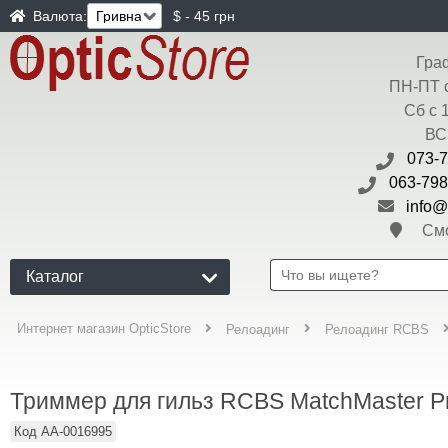
Валюта:
$ - 45 грн
Гра
ПН-ПТ с
Сб с 
ВС
073-7
063-798
info@
Смот
Каталог
Интернет магазин OpticStore
Релоадинг
Релоадинг RCBS
Триммер для гильз RCBS MatchMaster Pr
Код
AA-0016995