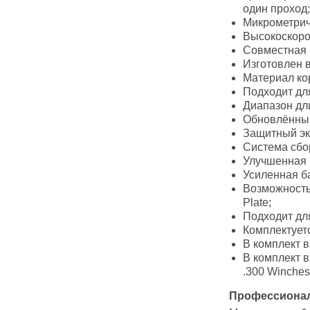
один проход;
Микрометрич
Высокоскоро
Совместная 
Изготовлен 
Материал ко
Подходит для
Диапазон дли
Обновлённый
Защитный эк
Система сбор
Улучшенная к
Усиленная б
Возможность
Plate;
Подходит дл
Комплектуетс
В комплект вх
В комплект в
.300 Winche
Профессионал