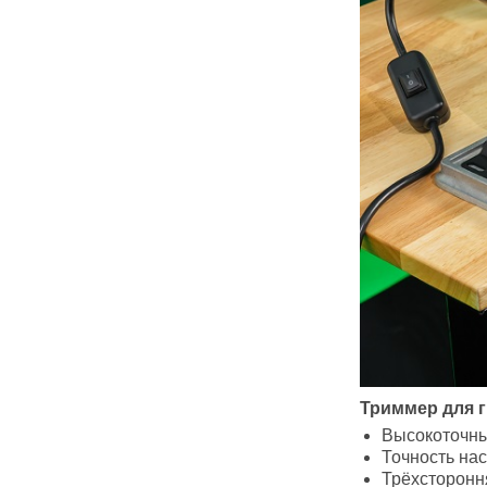
Триммер для г
Высокоточны
Точность нас
Трёхстороння