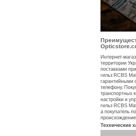
Преимущест
Opticstore.
Интернет-магаз
территории Укр
поставками при
гильз RCBS Mat
гарантийными о
телефону. Поку
транспортных к
настройки и уп
гильз RCBS Mat
а покупатель п
происхождение
Технические х