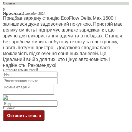
Отзывы
5
Ярослав
11 декабря 2024
Придбав зарядну станцію EcoFlow Delta Max 1600 і
залишився дуже задоволений покупкою. Пристрій має
велику ємність і підтримує швидке заряджання, що
зручно для використання вдома та в поїздках. Станція
без проблем живить побутову техніку та електроніку,
навіть потужні пристрої. Додатково сподобалася
можливість підключення сонячних панелей. Це
ідеальний вибір для тих, хто цінує автономність і
надійність. Рекомендую!
Оставьте комментарий
Оценка:
Оставить отзыв