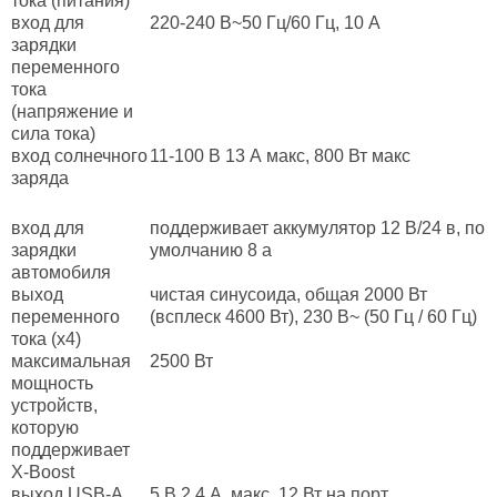
тока (питания)
вход для
220-240 В~50 Гц/60 Гц, 10 А
зарядки
переменного
тока
(напряжение и
сила тока)
вход солнечного
11-100 В 13 А макс, 800 Вт макс
заряда
вход для
поддерживает аккумулятор 12 В/24 в, по
зарядки
умолчанию 8 а
автомобиля
выход
чистая синусоида, общая 2000 Вт
переменного
(всплеск 4600 Вт), 230 В~ (50 Гц / 60 Гц)
тока (x4)
максимальная
2500 Вт
мощность
устройств,
которую
поддерживает
X-Boost
выход USB-A
5 В 2,4 А, макс. 12 Вт на порт