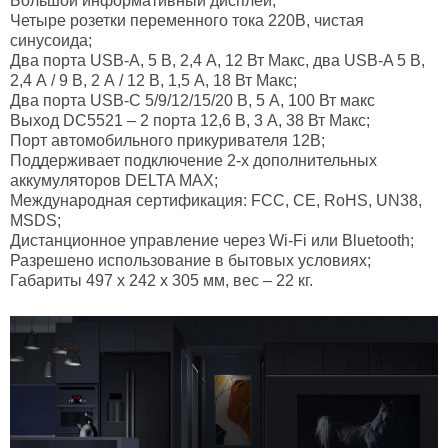
Большой информативный дисплей;
Четыре розетки переменного тока 220В, чистая
синусоида;
Два порта USB-A, 5 В, 2,4 А, 12 Вт Макс, два USB-A 5 В,
2,4 А / 9 В, 2 А / 12 В, 1,5 А, 18 Вт Макс;
Два порта USB-C 5/9/12/15/20 В, 5 А, 100 Вт макс
Выход DC5521 – 2 порта 12,6 В, 3 А, 38 Вт Макс;
Порт автомобильного прикуривателя 12В;
Поддерживает подключение 2-х дополнительных
аккумуляторов DELTA MAX;
Международная сертификация: FCC, CE, RoHS, UN38,
MSDS;
Дистанционное управление через Wi-Fi или Bluetooth;
Разрешено использование в бытовых условиях;
Габариты 497 х 242 х 305 мм, вес – 22 кг.