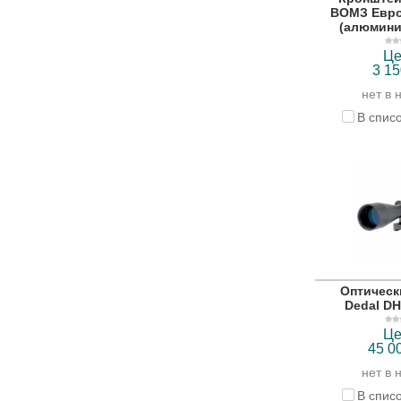
ВОМЗ Евро
(алюмини
Це
3 15
нет в 
В спис
Оптическ
Dedal DH
Це
45 0
нет в 
В спис