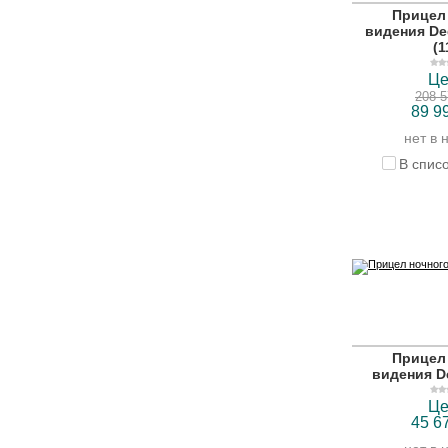
Прицел
видения De
(1
Це
208 5
89 9
нет в 
В спис
Прицел
видения D
Це
45 6