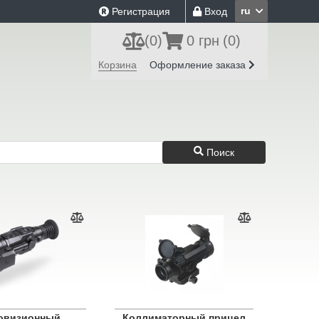
ru
Регистрация
Вход
(
0
)
0 грн
(0)
Корзина
Оформление заказа
Поиск
овизионный
Коллиматорный прицел