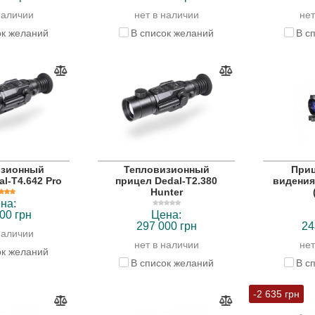
наличии
нет в наличии
нет
ок желаний
В список желаний
В с
изионный
Тепловизионный
Приц
l-T4.642 Pro
прицел Dedal-T2.380
видения
Hunter
на:
00 грн
Цена:
297 000 грн
24
наличии
нет в наличии
нет
ок желаний
В список желаний
В с
-2 635 грн