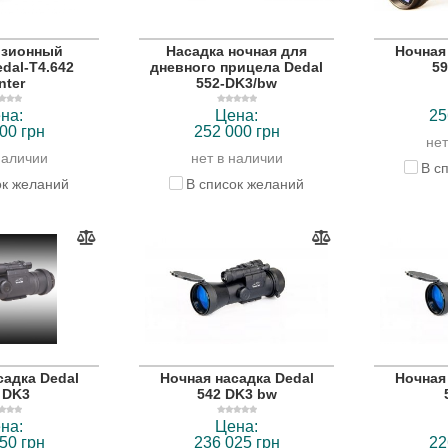
изионный
Насадка ночная для
Ночная
dal-T4.642
дневного прицела Dedal
59
nter
552-DK3/bw
на:
Цена:
25
00 грн
252 000 грн
нет
наличии
нет в наличии
В с
ок желаний
В список желаний
садка Dedal
Ночная насадка Dedal
Ночная
 DK3
542 DK3 bw
на:
Цена:
50 грн
236 025 грн
22