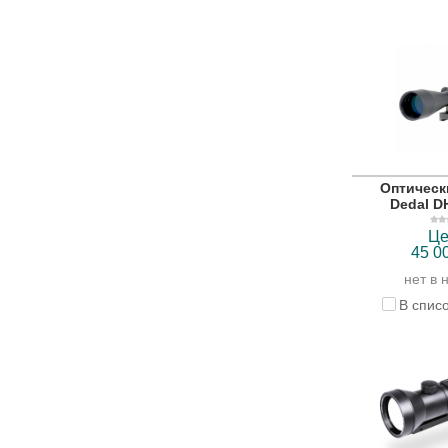
Оптическ
Dedal D
Це
45 0
нет в 
В спис