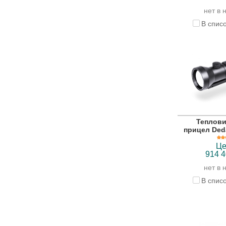
нет в 
В спис
Теплов
прицел Deda
Це
914 4
нет в 
В спис