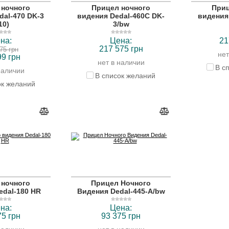
 ночного
Прицел ночного
Приц
dal-470 DK-3
видения Dedal-460C DK-
видения
10)
3/bw
на:
Цена:
21
217 575 грн
75 грн
нет
99 грн
нет в наличии
В с
наличии
В список желаний
ок желаний
 ночного
Прицел Ночного
edal-180 HR
Видения Dedal-445-A/bw
на:
Цена:
75 грн
93 375 грн