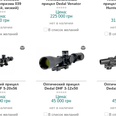
призма 039
прицел Dedal Venator
прицел
й, низкий)
Hunte
Цена:
на:
225 000 грн
0 грн
31
нет в наличии
наличии
нет
В список желаний
ок желаний
В с
ий прицел
Оптический прицел
Оптич
F 5-20x56
Dedal DHF 3-12x50
Deda
на:
Цена:
00 грн
45 000 грн
4
наличии
нет в наличии
нет
ок желаний
В список желаний
В с