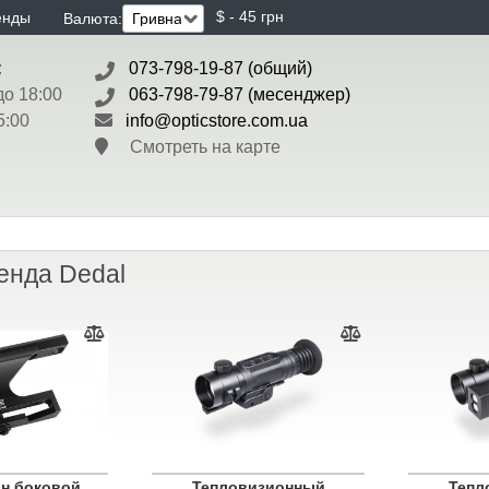
$ - 45 грн
енды
Валюта:
:
073-798-19-87 (общий)
до 18:00
063-798-79-87 (месенджер)
5:00
info@opticstore.com.ua
Смотреть на карте
енда Dedal
н боковой
Тепловизионный
Тепл