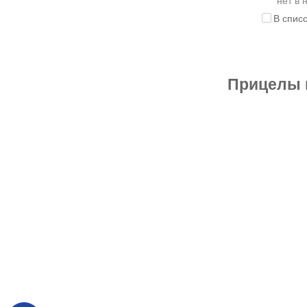
нет в 
В спис
Прицелы 