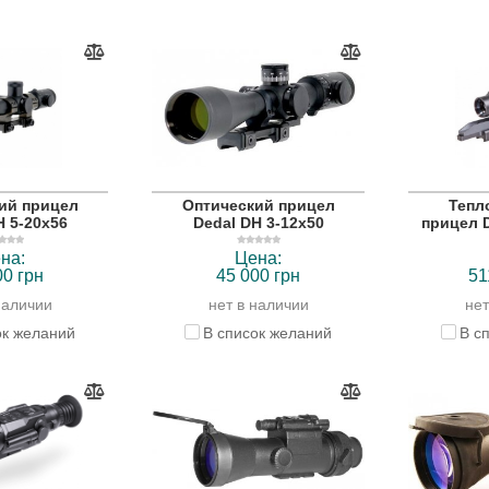
ий прицел
Оптический прицел
Тепл
H 5-20x56
Dedal DH 3-12x50
прицел D
на:
Цена:
00 грн
45 000 грн
51
наличии
нет в наличии
нет
ок желаний
В список желаний
В с