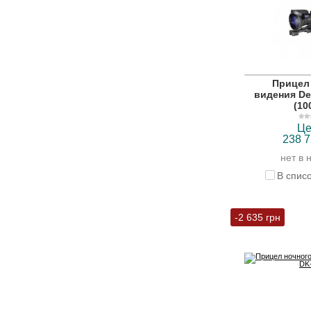
Прицел
видения De
(10
Це
238 7
нет в 
В спис
-2 635 грн