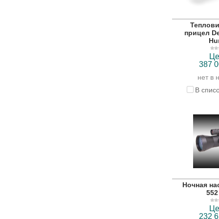
Теплов
прицел De
Hu
Це
387 0
нет в 
В спис
Ночная на
552
Це
232 6