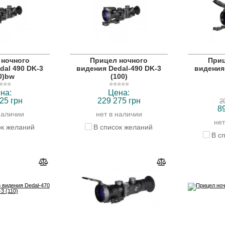
 ночного
Прицел ночного
Приц
dal 490 DK-3
видения Dedal-490 DK-3
видения
0)bw
(100)
на:
Цена:
25 грн
229 275 грн
2
8
наличии
нет в наличии
нет
ок желаний
В список желаний
В с