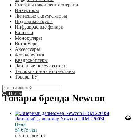
Системы накопления энергии
Инверторы
Литиевые аккумуляторы
Подзорные трубы
Инфракрасные фонари
Бинокли
Монокуляры
Ветромеры
Аксессуары
Фотоловушки
Квадрокоптеры
Лазерные целеуказатели
Тепловизионные объективы
Товары БУ
Поиск
Товары бренда Newcon
Лазерный дальномер Newcon LRM 2200SI
Цена:
54 675 грн
нет в наличии