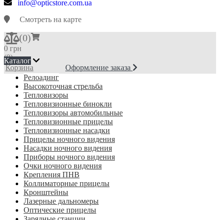
info@opticstore.com.ua
Смотреть на карте
(
0
)
0 грн
(0)
Каталог
Корзина
Оформление заказа
Релоадинг
Высокоточная стрельба
Тепловизоры
Тепловизионные бинокли
Тепловизоры автомобильные
Тепловизионные прицелы
Тепловизионные насадки
Прицелы ночного видения
Насадки ночного видения
Приборы ночного видения
Очки ночного видения
Крепления ПНВ
Коллиматорные прицелы
Кронштейны
Лазерные дальномеры
Оптические прицелы
Зарядные станции