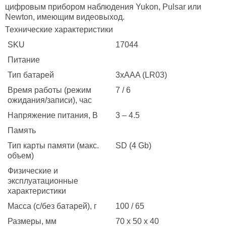
цифровым прибором наблюдения Yukon, Pulsar или
Newton, имеющим видеовыход.
Технические характеристики
SKU
17044
Питание
Тип батарей
3xAAA (LR03)
Время работы (режим
7 / 6
ожидания/записи), час
Напряжение питания, В
3 – 4.5
Память
Тип карты памяти (макс.
SD (4 Gb)
объем)
Физические и
эксплуатационные
характеристики
Масса (c/без батарей), г
100 / 65
Размеры, мм
70 x 50 x 40