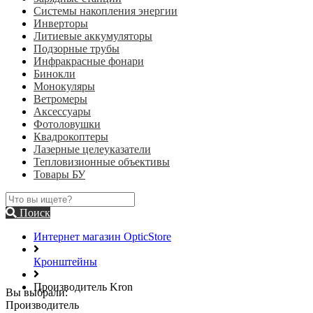
Системы накопления энергии
Инверторы
Литиевые аккумуляторы
Подзорные трубы
Инфракрасные фонари
Бинокли
Монокуляры
Ветромеры
Аксессуары
Фотоловушки
Квадрокоптеры
Лазерные целеуказатели
Тепловизионные объективы
Товары БУ
Поиск
Интернет магазин OpticStore
Кронштейны
Производитель Kron
Вы выбрали:
Производитель