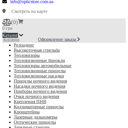
info@opticstore.com.ua
Смотреть на карте
(
0
)
0 грн
(0)
Каталог
Корзина
Оформление заказа
Релоадинг
Высокоточная стрельба
Тепловизоры
Тепловизионные бинокли
Тепловизоры автомобильные
Тепловизионные прицелы
Тепловизионные насадки
Прицелы ночного видения
Насадки ночного видения
Приборы ночного видения
Очки ночного видения
Крепления ПНВ
Коллиматорные прицелы
Кронштейны
Лазерные дальномеры
Оптические прицелы
Зарядные станции