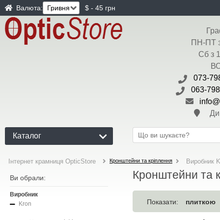
Валюта:
$ - 45 грн
Гра
ПН-ПТ з
Сб з 
ВС
073-798
063-798
info@
Диви
Каталог
Кронштейни та кріплення
Інтернет крамниця OpticStore
Виробник K
Кронштейни та к
Ви обрали:
Виробник
плиткою
Показати:
Kron