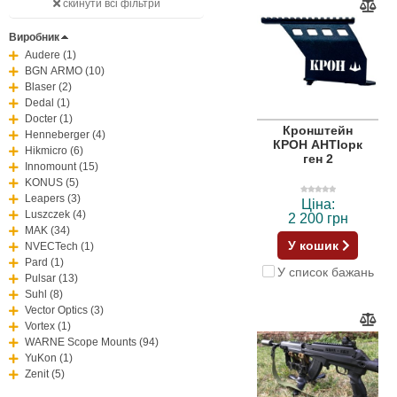
скинути всі фільтри
Виробник
Audere (1)
BGN ARMO (10)
Blaser (2)
Dedal (1)
Docter (1)
Кронштейн
Henneberger (4)
КРОН АНТІорк
Hikmicro (6)
ген 2
Innomount (15)
KONUS (5)
Leapers (3)
Ціна:
Luszczek (4)
2 200 грн
MAK (34)
У кошик
NVECTech (1)
Pard (1)
У список бажань
Pulsar (13)
Suhl (8)
Vector Optics (3)
Vortex (1)
WARNE Scope Mounts (94)
YuKon (1)
Zenit (5)