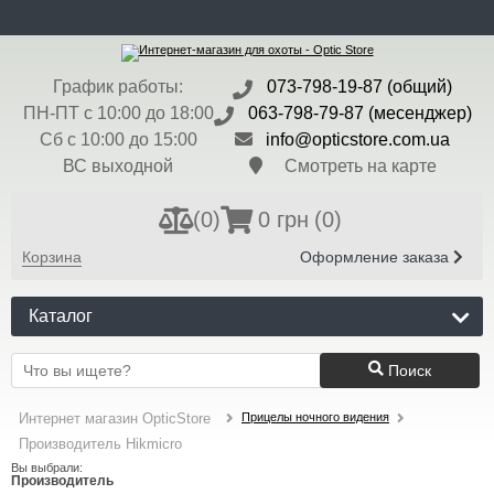
ru
Доставка и Оплата
Контакты
Блог
Бренды
Валюта:
$ - 45 грн
График работы:
073-798-19-87 (общий)
Регистрация
Вход
ПН-ПТ с 10:00 до 18:00
063-798-79-87 (месенджер)
Сб с 10:00 до 15:00
info@opticstore.com.ua
ВС выходной
Смотреть на карте
(
0
)
0 грн
(0)
Корзина
Оформление заказа
Каталог
Поиск
Прицелы ночного видения
Интернет магазин OpticStore
Производитель Hikmicro
Вы выбрали:
Производитель