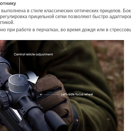
хотнику
P выполнена в стиле классических оптических прицелов. Бо
регулировка прицельной сетки позволяют быстро адаптиров
птикой.
о при работе в перчатках, во время дождя или в стрессов