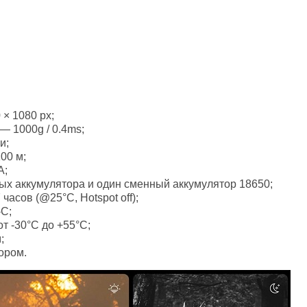
× 1080 px;
— 1000g / 0.4ms;
и;
00 м;
A;
ых аккумулятора и один сменный аккумулятор 18650;
асов (@25°C, Hotspot off);
-C;
т -30°C до +55°C;
;
ором.