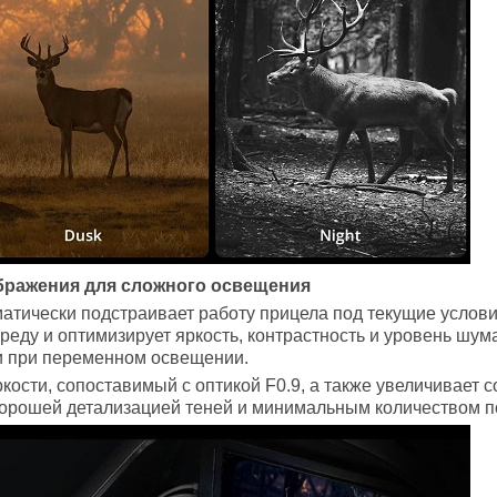
бражения для сложного освещения
атически подстраивает работу прицела под текущие услови
еду и оптимизирует яркость, контрастность и уровень шума
и при переменном освещении.
кости, сопоставимый с оптикой F0.9, а также увеличивает 
 хорошей детализацией теней и минимальным количеством п