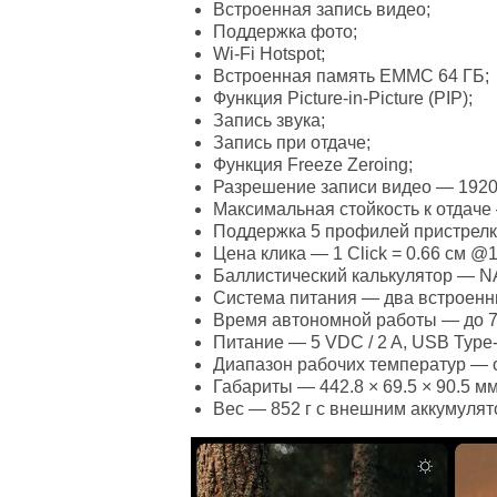
Встроенная запись видео;
Поддержка фото;
Wi-Fi Hotspot;
Встроенная память EMMC 64 ГБ;
Функция Picture-in-Picture (PIP);
Запись звука;
Запись при отдаче;
Функция Freeze Zeroing;
Разрешение записи видео — 1920 
Максимальная стойкость к отдаче 
Поддержка 5 профилей пристрелк
Цена клика — 1 Click = 0.66 см @1
Баллистический калькулятор — N
Система питания — два встроенн
Время автономной работы — до 7 ч
Питание — 5 VDC / 2 A, USB Type
Диапазон рабочих температур — о
Габариты — 442.8 × 69.5 × 90.5 мм
Вес — 852 г с внешним аккумулят