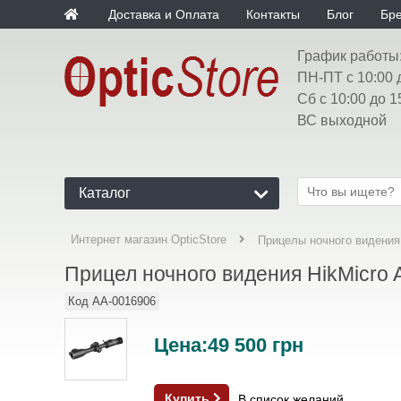
Доставка и Оплата
Контакты
Блог
Бр
График работы
ПН-ПТ с 10:00 
Сб с 10:00 до 1
ВС выходной
Каталог
Интернет магазин OpticStore
Прицелы ночного видения
Прицел ночного видения HikMicro 
Код
AA-0016906
Цена:
49 500
грн
Купить
В список желаний