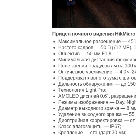
Прицел ночного видения HikMicro 
Максимальное разрешение — 4512 
Частота кадров — 50 Гц (12 MP), 
Объектив — 50 мм F1.8;
Минимальная дистанция фокусиро
Поле зрения, градусов / м на 100 м 
Оптическое увеличение — 4.0×–24.
Поддержка плавного зума с шагом
Дальность обнаружения — до 1500
Технология Light Pro;
AMOLED дисплей 0.6", разрешение
Режимы изображения — Day, Night 
Диаметр выходного зрачка — 8 мм
Удаление выходного зрачка — 55
Диоптрийная корректировка — от 
Класс влагозащиты — IP67;
Крепление — стандарт 30 мм;