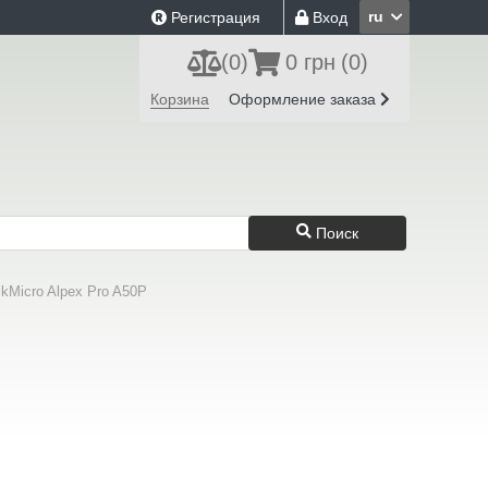
ru
Регистрация
Вход
(
0
)
0 грн
(0)
Корзина
Оформление заказа
Поиск
kMicro Alpex Pro A50P