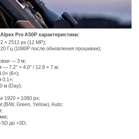
Alpex Pro A50P характеристики:
× 2512 px (12 MP);
120 Гц (1080P после обновления прошивки);
вки — 3 м;
— 7.2° × 4.0° / 12.6 × 7 м;
0× (6×);
 0.1×;
 м (Day);
 1920 × 1080 px;
(B/W, Green, Yellow), Auto;
;
 мм;
-5D до +3D;