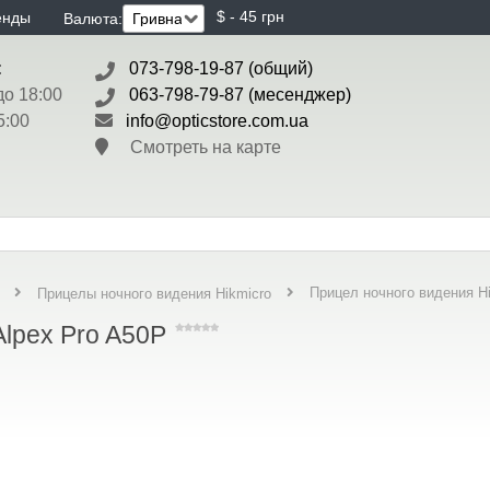
$ - 45 грн
енды
Валюта:
:
073-798-19-87 (общий)
до 18:00
063-798-79-87 (месенджер)
5:00
info@opticstore.com.ua
Смотреть на карте
Прицел ночного видения Hi
Прицелы ночного видения Hikmicro
Alpex Pro A50P