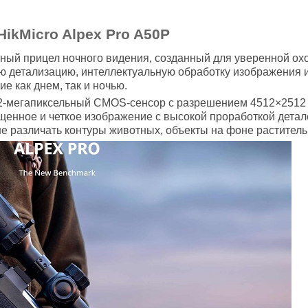
ikMicro Alpex Pro A50P
ный прицел ночного видения, созданный для уверенной охо
ю детализацию, интеллектуальную обработку изображения и
 как днем, так и ночью.
12-мегапиксельный CMOS-сенсор с разрешением 4512×2512 п
щенное и четкое изображение с высокой проработкой детал
е различать контуры животных, объекты на фоне раститель