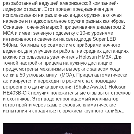
разработанный ведущей американской компанией-
лидером отрасли. Этот прицел предназначен для
использования на различных видах оружия, включая
нарезное и гладкоствольное оружие разных калибров.
Оснащен точечной маркой прицеливания диаметром 2
МОА и имеет зеленую подсветку с 10-ю уровнями
интенсивности свечения на светодиоде Super LED
540нм. Коллиматор совместим с приборами ночного
видения, для улучшения работы на средних дистанциях
можно использовать
увеличитель Holosun HM3X
. Для
точной настройки прицела на нужную дистанцию
предусмотрены механизмы выверки с запасом хода
сетки в 50 угловых минут (МОА). Прицел автоматически
активируется и переходит в режим сна с помощью
встроенного датчика движения (Shake Awake). Holosun
HE403B-GR получил положительные отзывы от стрелков
и охотников. Этот водонепроницаемый коллиматор
готов пройти через самые суровые климатические
испытания и справиться с оружием крупного калибра.