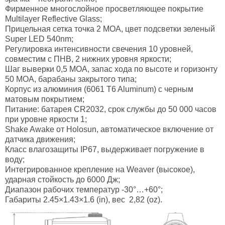
Фирменное многослойное просветляющее покрытие
Multilayer Reflective Glass;
Прицельная сетка точка 2 МОА, цвет подсветки зеленый
Super LED 540nm;
Регулировка интенсивности свечения 10 уровней,
совместим с ПНВ, 2 нижних уровня яркости;
Шаг выверки 0,5 МОА, запас хода по высоте и горизонту
50 МОА, барабаны закрытого типа;
Корпус из алюминия (6061 T6 Aluminum) с черным
матовым покрытием;
Питание: батарея CR2032, срок службы до 50 000 часов
при уровне яркости 1;
Shake Awake от Holosun, автоматическое включение от
датчика движения;
Класс влагозащиты ІР67, выдерживает погружение в
воду;
Интегрированное крепление на Wеаvеr (высокое),
ударная стойкость до 6000 Дж;
Диапазон рабочих температур -30°…+60°;
Габариты 2.45×1.43×1.6 (in), вес 2,82 (oz).