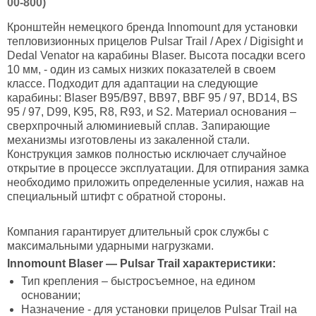
00-800)
Кронштейн немецкого бренда Innomount для установки
тепловизионных прицелов Pulsar Trail / Apex / Digisight и
Dedal Venator на карабины Blaser. Высота посадки всего
10 мм, - один из самых низких показателей в своем
классе. Подходит для адаптации на следующие
карабины: Blaser B95/B97, BB97, BBF 95 / 97, BD14, BS
95 / 97, D99, K95, R8, R93, и S2. Материал основания –
сверхпрочный алюминиевый сплав. Запирающие
механизмы изготовлены из закаленной стали.
Конструкция замков полностью исключает случайное
открытие в процессе эксплуатации. Для отпирания замка
необходимо приложить определенные усилия, нажав на
специальный штифт с обратной стороны.
Компания гарантирует длительный срок службы с
максимальными ударными нагрузками.
Innomount Blaser — Pulsar Trail характеристики
:
Тип крепления – быстросъемное, на едином
основании;
Назначение - для установки прицелов Pulsar Trail на