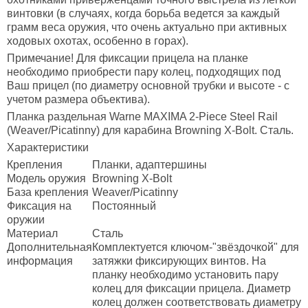
винтовки (в случаях, когда борьба ведется за каждый
грамм веса оружия, что очень актуально при активных
ходовых охотах, особенно в горах).
Примечание! Для фиксации прицела на планке
необходимо приобрести пару колец, подходящих под
Ваш прицел (по диаметру основной трубки и высоте - с
учетом размера объектива).
Планка раздельная Warne MAXIMA 2-Piece Steel Rail
(Weaver/Picatinny) для карабина Browning X-Bolt. Сталь.
Характеристики
Крепления
Планки, адаптершины
Модель оружия
Browning X-Bolt
База крепления
Weaver/Picatinny
Фиксация на
Постоянный
оружии
Материал
Сталь
Дополнительная
Комплектуется ключом-"звёздочкой" для
информация
затяжки фиксирующих винтов. На
планку необходимо установить пару
колец для фиксации прицела. Диаметр
колец должен соответствовать диаметру