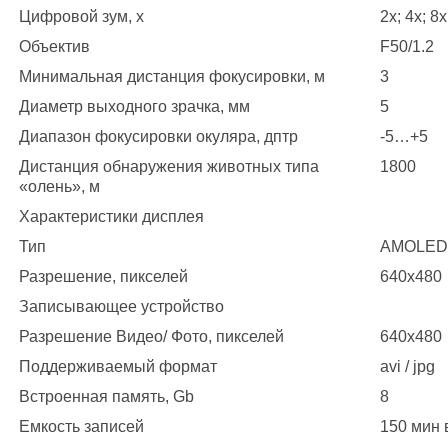
Цифровой зум, х
2x; 4x; 8x
Объектив
F50/1.2
Минимальная дистанция фокусировки, м
3
Диаметр выходного зрачка, мм
5
Диапазон фокусировки окуляра, дптр
-5…+5
Дистанция обнаружения животных типа
1800
«олень», м
Характеристики дисплея
Тип
AMOLED
Разрешение, пикселей
640х480
Записывающее устройство
Разрешение Видео/ Фото, пикселей
640х480
Поддерживаемый формат
avi / jpg
Встроенная память, Gb
8
Емкость записей
150 мин 