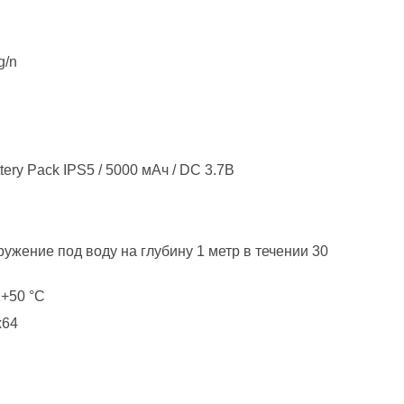
g/n
ttery Pack IPS5 / 5000 мАч / DC 3.7В
ружение под воду на глубину 1 метр в течении 30
 +50 °С
x64