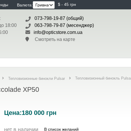
$ - 45 грн
енды
Валюта:
:
073-798-19-87 (общий)
до 18:00
063-798-79-87 (месенджер)
5:00
info@opticstore.com.ua
Смотреть на карте
Тепловизионный бинокль Pulsa
Тепловизионные бинокли Pulsar
ccolade XP50
Цена:
180 000
грн
нет в наличии
В список желаний