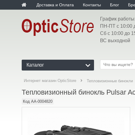
Доставка и Оплата
Контакты
Блог
Бр
График работы
ПН-ПТ с 10:00 
Сб с 10:00 до 1
ВС выходной
Каталог
Интернет магазин OpticStore
Тепловизионные бинокли
Тепловизионный бинокль Pulsar A
Код
AA-0004820