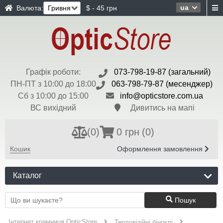
ua
Валюта:
$ - 45 грн
Графік роботи:
073-798-19-87 (загальний)
ПН-ПТ з 10:00 до 18:00
063-798-79-87 (месенджер)
Сб з 10:00 до 15:00
info@opticstore.com.ua
ВС вихідний
Дивитись на мапі
(
0
)
0 грн
(0)
Кошик
Оформлення замовлення
Каталог
Пошук
Інтернет крамниця OpticStore
Тепловізійні біноклі