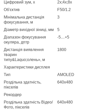
Цифровий зум, х
2x;4x;8x
Об'єктив
F50/1.2
Мінімальна дистанція
3
фокусування, м
Діаметр вихідної зіниці, мм
5
Діапазон фокусування
-5…+5
окуляра, дптр
Дистанція виявлення
1800
тварин
типу&Laquo;олень», м
Характеристики дисплея
Тип
AMOLED
Роздільна здатність,
640х480
пікселів
Рекордер
Роздільна здатність Відео/
640х480
Фото, пікселів