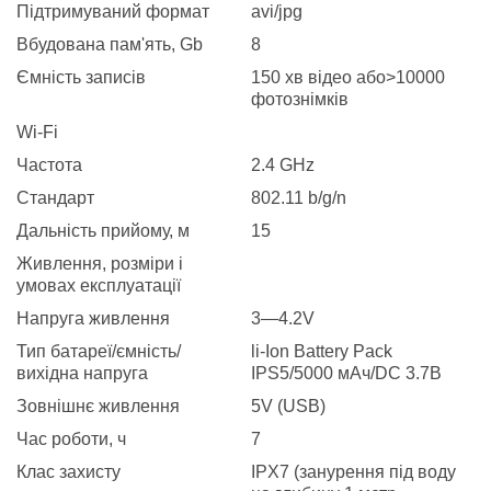
Підтримуваний формат
avi/jpg
Вбудована пам'ять, Gb
8
Ємність записів
150 хв відео або>10000
фотознімків
Wi-Fi
Частота
2.4 GHz
Стандарт
802.11 b/g/n
Дальність прийому, м
15
Живлення, розміри і
умовах експлуатації
Напруга живлення
3—4.2V
Тип батареї/ємність/
li-Ion Battery Pack
вихідна напруга
IPS5/5000 мАч/DC 3.7В
Зовнішнє живлення
5V (USB)
Час роботи, ч
7
Клас захисту
IPX7 (занурення під воду