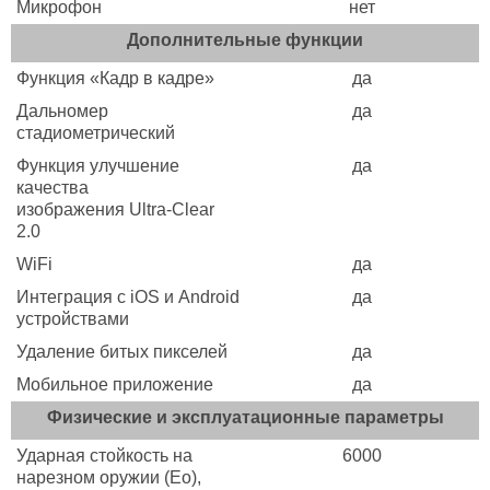
Микрофон
нет
Дополнительные функции
Функция «Кадр в кадре»
да
Дальномер
да
стадиометрический
Функция улучшение
да
качества
изображения Ultra-Clear
2.0
WiFi
да
Интеграция с iOS и Android
да
устройствами
Удаление битых пикселей
да
Мобильное приложение
да
Физические и эксплуатационные параметры
Ударная стойкость на
6000
нарезном оружии (Eo),