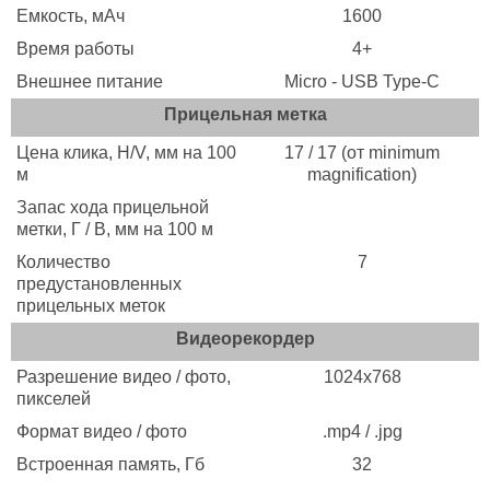
Емкость, мАч
1600
Время работы
4+
Внешнее питание
Micro - USB Type-C
Прицельная метка
Цена клика, H/V, мм на 100
17 / 17 (от minimum
м
magnification)
Запас хода прицельной
метки, Г / В, мм на 100 м
Количество
7
предустановленных
прицельных меток
Видеорекордер
Разрешение видео / фото,
1024x768
пикселей
Формат видео / фото
.mp4 / .jpg
Встроенная память, Гб
32