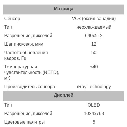
Матрица
Сенсор
VOx (оксид ванадия)
Тип
неохлаждаемый
Разрешение, пикселей
640х512
Шаг пискселя, мкм
12
Частота обновления
50
кадров, Гц
Температурная
<40
чувствительность (NETD),
мК
Производитель сенсора
iRay Technology
Дисплей
Тип
OLED
Разрешение, пикселей
1024х768
Цветовые палитры
5