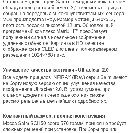
Старшая модель серии Saim с рекордным показателем
обнаружение ростовой цели в 2,5 километра. Прицел
собран на передовых высокочувствительных сенсора
VOx производства IRay. Размер матрицы 640x512,
плотность посадки пикселей 12 um. Обновленный
программный комплекс Matrix III™ преобразует
полученный сигнал в идеальное изображение
удаленных объектов. Картинка в HD качестве
отображается на OLED дисплее в полноразмерном
разрешении 1024×768 пикс.
Улучшение качества картинки - Ultraclear 2.0
Все модели прицелов INFIRAY (IRay) серии Saim имеют
на борту новую версию опции улучшения качества
изображения Ultraclear 2.0. В густом тумане, при
сильном дожде или снегопаде охотник сможет
рассмотреть цель в мельчайших подробностях.
Компактный размер, прочная конструкция
Масса Saim SCH50 всего 570 грамм, прицел не требует
сложных решений при установке. Приборы прошли