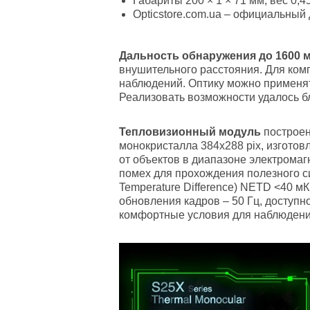
Габариты 200 × 1 × 71 мм, вес 0,45
Оpticstore.com.ua – официальный 
Дальность обнаружения до 1600 
внушительного расстояния. Для ком
наблюдений. Оптику можно применят
Реализовать возможности удалось б
Тепловизионный модуль
построен
монокристалла 384x288 pix, изгото
от объектов в диапазоне электромагн
помех для прохождения полезного си
Temperature Difference) NETD <40 м
обновления кадров – 50 Гц, доступн
комфортные условия для наблюдений