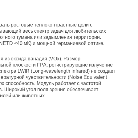
ивать ростовые теплоконтрастные цели с
рывающий весь спектр задач для любительских
отного тумана или задымления территории.
 NETD <40 мК) и мощной германиевой оптике.
 из оксида ванадия (VOx). Размер
льной плоскости FPA, регистрирующие излучение
ектра LWIR (Long-wavelength infrared) не создает
ературной чувствительности (Noise Equivalent
ю способность. Модуль работает с частотой
в. Широкий угол поля зрения обеспечивает
илей или животных.