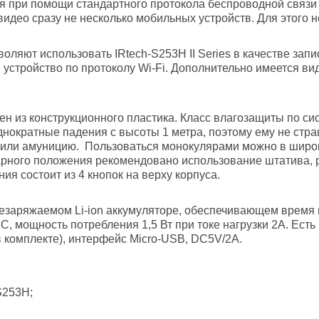
 при помощи стандартного протокола беспроводной связи 
идео сразу не несколько мобильных устройств. Для этого 
воляют использовать IRtech-S253H II Series в качестве за
устройство по протоколу Wi-Fi. Дополнительно имеется в
ен из конструкционного пластика. Класс влагозащиты по с
однократные падения с высоты 1 метра, поэтому ему не ст
 или амуницию. Пользоваться монокулярами можно в широко
рного положения рекомендовано использование штатива, р
ия состоит из 4 кнопок на верху корпуса.
езаряжаемом Li-ion аккумуляторе, обеспечивающем время
DC, мощность потребления 1,5 Вт при токе нагрузки 2A. Ес
в комплекте), интерфейс Micro-USB, DC5V/2A.
S253H;