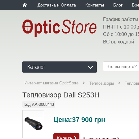
Доставка и Оплата
Контакты
Блог
Бр
График работы
ПН-ПТ с 10:00 
Сб с 10:00 до 1
ВС выходной
Каталог
Интернет магазин OpticStore
Тепловизоры
Теплови
Тепловизор Dali S253H
Код
AA-0008443
Цена:
37 900
грн
Купить
В список желаний