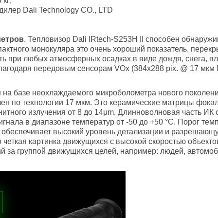
 кг;
дилер Dali Technology CO., LTD
метров
. Тепловизор Dali IRtech-S253H II способен обнаруж
пактного монокуляра это очень хороший показатель, перек
ь при любых атмосферных осадках в виде дождя, снега, пл
лагодаря передовым сенсорам VOx (384x288 pix. @ 17 мкм
 на базе неохлаждаемого микроболометра нового поколения
влен по технологии 17 мкм. Это керамические матрицы фока
итного излучения от 8 до 14μm. Длинноволновая часть ИК сп
гнала в диапазоне температур от -50 до +50 °С. Порог темп
К обеспечивает высокий уровень детализации и разрешающу
о четкая картинка движущихся с высокой скоростью объекто
 за группой движущихся целей, например: людей, автомоб