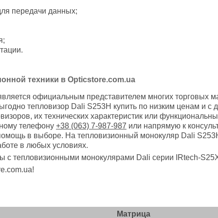
для передачи данных;
я;
тации.
нной техники в Opticstore.com.ua
 является официальным представителем многих торговых маро
ыгодно тепловизор Dali S253H купить по низким ценам и с
визоров, их технических характеристик или функциональны
ьному телефону
+38 (063) 7-987-987
или напрямую к консульт
омощь в выборе. На тепловизионный монокуляр Dali S253
аботе в любых условиях.
 с тепловизионными монокулярами Dali серии IRtech-S25X 
e.com.ua!
Матрица