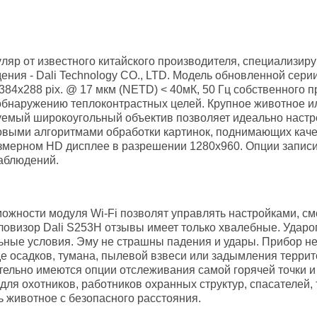
уляр от известного китайского производителя, специализи
ения - Dali Technology CO., LTD. Модель обновленной серии
84x288 pix. @ 17 мкм (NETD) < 40мК, 50 Гц собственного 
бнаружению теплоконтрастных целей. Крупное животное ил
руемый широкоугольный объектив позволяет идеально настр
овыми алгоритмами обработки картинок, поднимающих каче
змерном HD дисплее в разрешении 1280x960. Опции записи
наблюдений.
ности модуля Wi-Fi позволят управлять настройками, см
пловизор Dali S253H отзывы имеет только хвалебные. Удар
ьные условия. Эму не страшны падения и удары. Прибор не
е осадков, тумана, пылевой взвеси или задымления террито
тельно имеются опции отслеживания самой горячей точки 
для охотников, работников охранных структур, спасателей,
ть животное с безопасного расстояния.