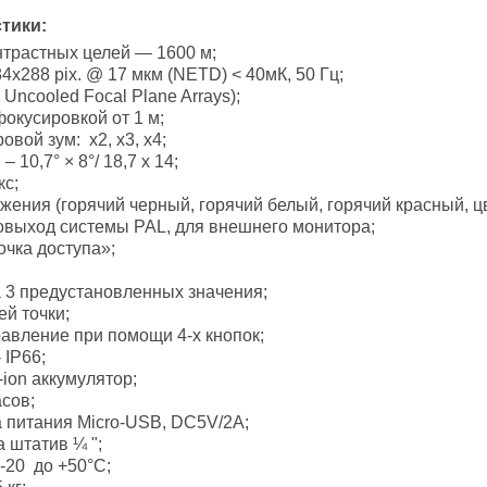
тики:
нтрастных целей — 1600 м;
x288 pix. @ 17 мкм (NETD) < 40мК, 50 Гц;
Uncooled Focal Plane Arrays);
окусировкой от 1 м;
вой зум: x2, x3, x4;
 10,7° × 8°/ 18,7 х 14;
кс;
ения (горячий черный, горячий белый, горячий красный, цв
овыход системы PAL, для внешнего монитора;
очка доступа»;
 3 предустановленных значения;
й точки;
авление при помощи 4-х кнопок;
 IP66;
ion аккумулятор;
сов;
 питания Micro-USB, DC5V/2A;
 штатив ¼ ";
-20 до +50°С;