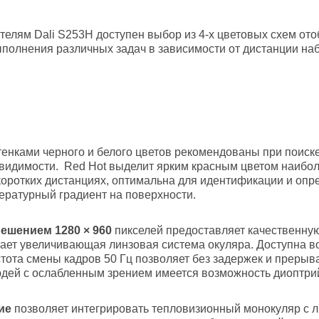
ателям Dali S253H доступен выбор из 4-х цветовых схем о
полнения различных задач в зависимости от дистанции наб
енками черного и белого цветов рекомендованы при поиске
 видимости. Red Hot выделит ярким красным цветом наибол
оротких дистанциях, оптимальна для идентификации и опр
ературный градиент на поверхности.
ешением 1280 × 960
пикселей предоставляет качественну
ет увеличивающая линзовая система окуляра. Доступна во
тота смены кадров 50 Гц позволяет без задержек и преры
юдей с ослабленным зрением имеется возможность диоптри
ие
позволяет интегрировать тепловизионный монокуляр с л