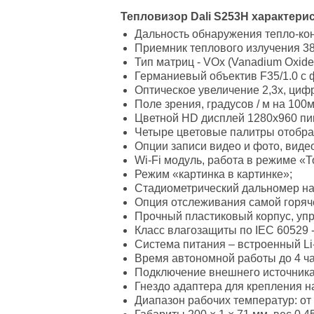
Тепловизор Dali S253H характерис
Дальность обнаружения тепло-ко
Приемник теплового излучения 384
Тип матриц - VOx (Vanadium Oxide 
Германиевый объектив F35/1.0 с ф
Оптическое увеличение 2,3х, цифро
Поле зрения, градусов / м на 100м –
Цветной HD дисплей 1280x960 пи
Четыре цветовые палитры отображ
Опции записи видео и фото, виде
Wi-Fi модуль, работа в режиме «Т
Режим «картинка в картинке»;
Стадиометрический дальномер на
Опция отслеживания самой горяче
Прочный пластиковый корпус, упр
Класс влагозащиты по IEC 60529 -
Система питания – встроенный Li-
Время автономной работы до 4 ча
Подключение внешнего источника
Гнездо адаптера для крепления на
Диапазон рабочих температур: от 