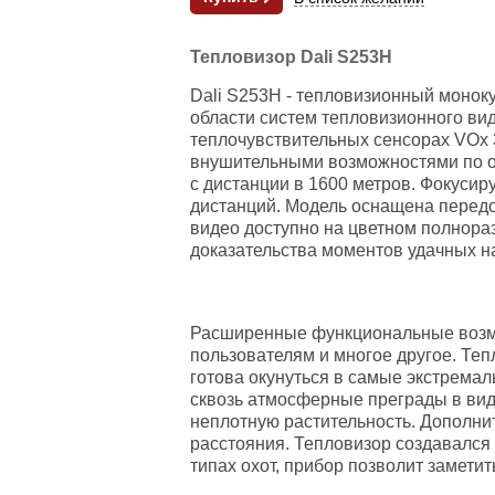
Тепловизор Dali S253H
Dali S253H - тепловизионный монок
области систем тепловизионного вид
теплочувствительных сенсорах VOx 3
внушительными возможностями по о
с дистанции в 1600 метров. Фокуси
дистанций. Модель оснащена перед
видео доступно на цветном полнора
доказательства моментов удачных 
Расширенные функциональные возмож
пользователям и многое другое. Те
готова окунуться в самые экстремал
сквозь атмосферные преграды в вид
неплотную растительность. Дополни
расстояния. Тепловизор создавался 
типах охот, прибор позволит замети