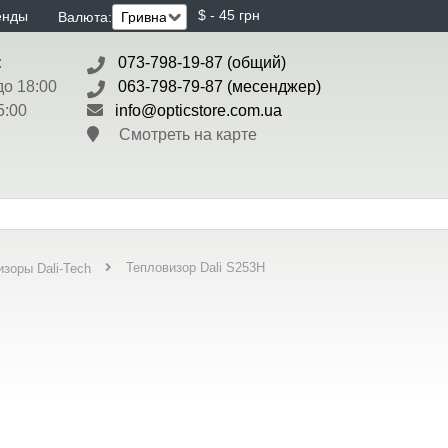
$ - 45 грн
енды
Валюта:
:
073-798-19-87 (общий)
до 18:00
063-798-79-87 (месенджер)
5:00
info@opticstore.com.ua
Смотреть на карте
Тепловизор Dali S253H
зоры Dali-Tech