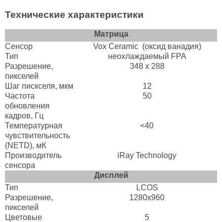
Технические характеристики
Матрица
Сенсор
Vox Ceramic (оксид ванадия)
Тип
неохлаждаемый FPA
Разрешение,
348 x 288
пикселей
Шаг пискселя, мкм
12
Частота
50
обновления
кадров, Гц
Температурная
<40
чувствительность
(NETD), мК
Производитель
iRay Technology
сенсора
Дисплей
Тип
LCOS
Разрешение,
1280х960
пикселей
Цветовые
5