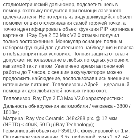
стадиометрический дальномер, подсветить цель в
помощь охотнику получится при помощи лазерного
целеуказателя. Не потерять из виду движущийся объект
поможет опция отслеживания самой горячей точки, а
точно идентифицировать объект функция PIP картинка в
картинке. iRay Eye 2 E3 Max V2.0 отзывы получил
только восторженные. Монокуляр оснащен полным
набором функций для длительного наблюдения и поиска
в неблагоприятных условиях. Полная защита от влаги
допускает использование в любых погодных условиях,
как зимой так и летом. Увеличено время автономной
работы до 7 часов, с севшим аккумулятором можно
продолжить наблюдение, воспользовавшись внешним
источником питания. Тепловизоры Айрей – идеальный
помощник для любителей ночных типов охот.
Тепловизор
iRay
Eye 2
E3
Max
V2.0 характеристики:
Дальность обнаружения автомобиля / человека - 3800 /
1818м;
Матрица iRay Vox Ceramic 348х288 pix. @ 12 мкм
(NETD) < 40мК, 50 Гц (iRay Technology);
Германиевый объектив F35/f1.0 с фокусировкой от 1 м;
Оптическое увеличение 3,5х, цифровой зум х1, х2, х4;