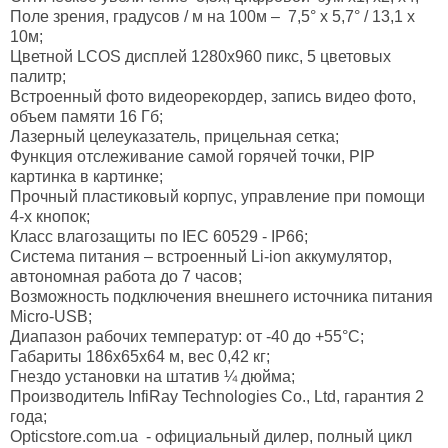
Поле зрения, градусов / м на 100м – 7,5° х 5,7° / 13,1 х
10м;
Цветной LCOS дисплей 1280x960 пикс, 5 цветовых
палитр;
Встроенный фото видеорекордер, запись видео фото,
объем памяти 16 Гб;
Лазерный целеуказатель, прицельная сетка;
Функция отслеживание самой горячей точки, PIP
картинка в картинке;
Прочный пластиковый корпус, управление при помощи
4-х кнопок;
Класс влагозащиты по IEC 60529 - IP66;
Система питания – встроенный Li-ion аккумулятор,
автономная работа до 7 часов;
Возможность подключения внешнего источника питания
Micro-USB;
Диапазон рабочих температур: от -40 до +55°С;
Габариты 186x65x64 м, вес 0,42 кг;
Гнездо установки на штатив ¼ дюйма;
Производитель InfiRay Technologies Co., Ltd, гарантия 2
года;
Opticstore.com.ua - официальный дилер, полный цикл