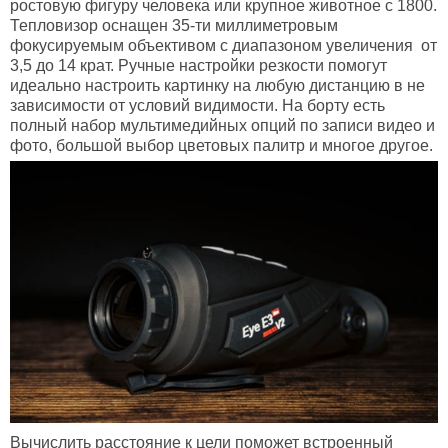
ростовую фигуру человека или крупное животное с 1800.
Тепловизор оснащен 35-ти миллиметровым
фокусируемым объективом с диапазоном увеличения от
3,5 до 14 крат. Ручные настройки резкости помогут
идеально настроить картинку на любую дистанцию в не
зависимости от условий видимости. На борту есть
полный набор мультимедийных опций по записи видео и
фото, большой выбор цветовых палитр и многое другое.
Вычислить расстояние к цели поможет встроенный