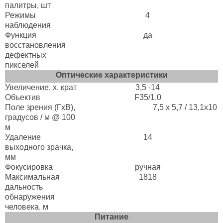
палитры, шт
Режимы
4
наблюдения
Функция
да
восстановления
дефектных
пикселей
Оптические характеристики
Увеличение, х, крат
3,5 -14
Объектив
F35/1.0
Поле зрения (ГхВ),
7,5 х 5,7 / 13,1x10
градусов / м @ 100
м
Удаление
14
выходного зрачка,
мм
Фокусировка
ручная
Максимальная
1818
дальность
обнаружения
человека, м
Питание