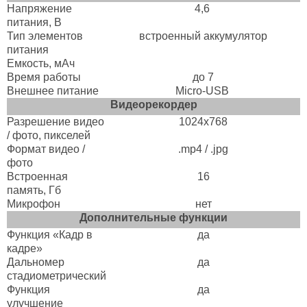
Напряжение
4,6
питания, B
Тип элементов
встроенный аккумулятор
питания
Емкость, мАч
Время работы
до 7
Внешнее питание
Micro-USB
Видеорекордер
Разрешение видео
1024x768
/ фото, пикселей
Формат видео /
.mp4 / .jpg
фото
Встроенная
16
память, Гб
Микрофон
нет
Дополнительные функции
Функция «Кадр в
да
кадре»
Дальномер
да
стадиометрический
Функция
да
улучшение