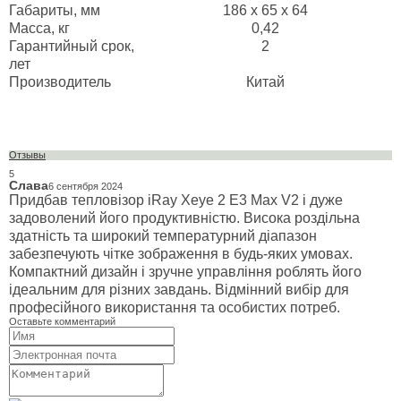
Габариты, мм
186 x 65 x 64
Масса, кг
0,42
Гарантийный срок,
2
лет
Производитель
Китай
Отзывы
5
Слава
6 сентября 2024
Придбав тепловізор iRay Xeye 2 E3 Max V2 і дуже
задоволений його продуктивністю. Висока роздільна
здатність та широкий температурний діапазон
забезпечують чітке зображення в будь-яких умовах.
Компактний дизайн і зручне управління роблять його
ідеальним для різних завдань. Відмінний вибір для
професійного використання та особистих потреб.
Оставьте комментарий