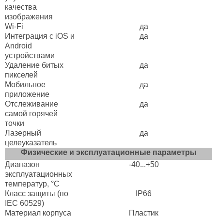
качества
изображения
Wi-Fi
да
Интеграция с iOS и
да
Android
устройствами
Удаление битых
да
пикселей
Мобильное
да
приложение
Отслеживание
да
самой горячей
точки
Лазерный
да
целеуказатель
Физические и эксплуатационные параметры
Диапазон
-40...+50
эксплуатационных
температур, °C
Класс защиты (по
IP66
IEC 60529)
Материал корпуса
Пластик