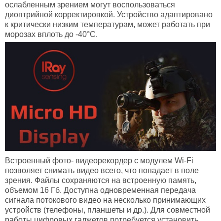
ослабленным зрением могут воспользоваться
диоптрийной корректировкой. Устройство адаптировано
к критически низким температурам, может работать при
морозах вплоть до -40°С.
Встроенный фото- видеорекордер с модулем
Wi-
Fi
позволяет снимать видео всего, что попадает в поле
зрения. Файлы сохраняются на встроенную память,
объемом 16 Гб. Доступна одновременная передача
сигнала потокового видео на несколько принимающих
устройств (телефоны, планшеты и др.). Для совместной
работы цифровых гаджетов потребуется установить