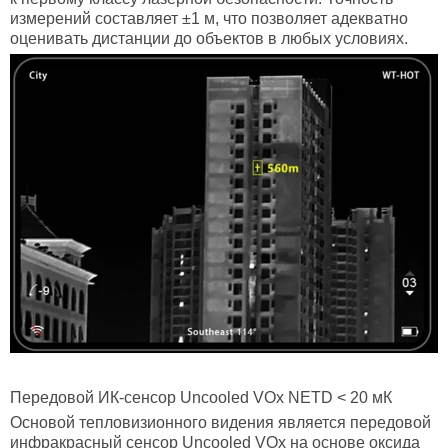
измерений составляет ±1 м, что позволяет адекватно
оценивать дистанции до объектов в любых условиях.
Передовой ИК-сенсор
Uncooled
VOx
NETD < 20 мК
Основой тепловизионного видения является передовой
инфракрасный сенсор Uncooled VOx на основе оксида