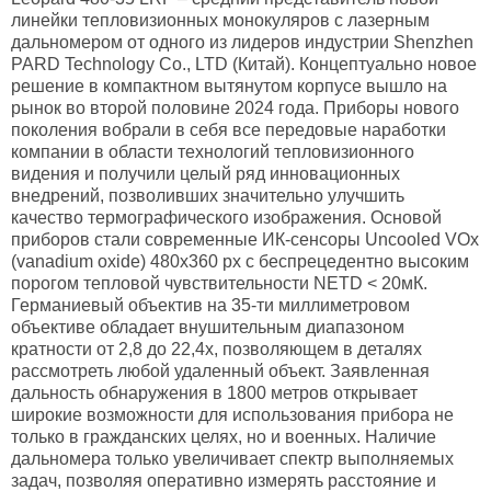
линейки тепловизионных монокуляров с лазерным
дальномером от одного из лидеров индустрии Shenzhen
PARD Technology Co., LTD (Китай). Концептуально новое
решение в компактном вытянутом корпусе вышло на
рынок во второй половине 2024 года. Приборы нового
поколения вобрали в себя все передовые наработки
компании в области технологий тепловизионного
видения и получили целый ряд инновационных
внедрений, позволивших значительно улучшить
качество термографического изображения. Основой
приборов стали современные ИК-сенсоры Uncooled VOx
(vanadium oxide) 480x360 px с беспрецедентно высоким
порогом тепловой чувствительности NETD < 20мК.
Германиевый объектив на 35-ти миллиметровом
объективе обладает внушительным диапазоном
кратности от 2,8 до 22,4х, позволяющем в деталях
рассмотреть любой удаленный объект. Заявленная
дальность обнаружения в 1800 метров открывает
широкие возможности для использования прибора не
только в гражданских целях, но и военных. Наличие
дальномера только увеличивает спектр выполняемых
задач, позволяя оперативно измерять расстояние и