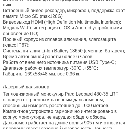
пикс;
Встроенный видео рекордер, микрофон, поддержка карт
памяти Micro SD (max128G);
Видеовыход HDMI (High Definition Multimedia Interface);
Модуль Wi-Fi. интеграция с iOS и Android устройствами,
обновление ПО;
Прочный корпус из сплавов алюминия, влагозащита
(класс IP67);
Система питания Li-Ion Battery 18650 (сменная батарея);
Время автономной работы более 6 часов;
Работа от внешнего источника питания USB Type-C;
Диапазон рабочих температур -30°C..+55°С;
Габариты 169x58x48 мм, вес 0,36 кг.
Лазерный дальномер
Тепловизионный монокуляр Pard Leopard 480-35 LRF
оснащен встроенным лазерным дальномером,
способным измерять расстояния до 1000 метров.
Компактное устройство гармонично интегрировано в
корпус монокуляра, не нарушая общего обзора.
Дальномер работает на длине волны 905 нм и относится
к первому классу лазерной безопасности. Точность