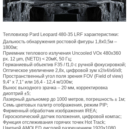
Тепловизор
Pard
Leopard 480-35
LRF характеристики:
Дальность обнаружения ростовой фигуры 1,8х0,5м –
1800м;
Приемник теплового излучения Uncooled VOx 480x360
px. 12 µm, (NETD) < 20мК, 50 Гц;
Германиевый объектив F35 / f1,0 с ручной фокусировкой;
Оптическое увеличение 2,8х, цифровой зум x2/x4/х6/х8;
Пространственный угол поля зрения FOV (Field of view)
9,4° х 7,1° или 16,4 - 12,4 м/100м;
Вынос выходного зрачка – 20 мм, корректировка
диоптрий ±5;
Лазерный дальномер до 1000 метров, погрешность ± 1м;
Семь цветовых палитр отображения, режим PIP;
Фирменный обработчик изображения IREA;
Гироскопический датчик положения, цифровой компас;
Функция отслеживания горячих точек Hot Track;
Цветной AMOLED дисплей разрешением 1920х1080