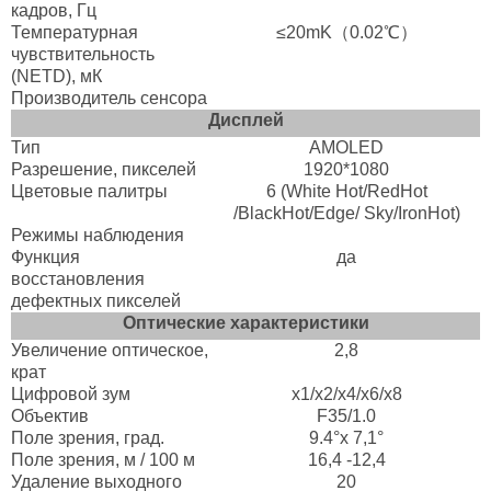
кадров, Гц
Температурная
≤20mK（0.02℃）
чувствительность
(NETD), мК
Производитель сенсора
Дисплей
Тип
AMOLED
Разрешение, пикселей
1920*1080
Цветовые палитры
6 (White Hot/RedHot
/BlackHot/Edge/ Sky/IronHot)
Режимы наблюдения
Функция
да
восстановления
дефектных пикселей
Оптические характеристики
Увеличение оптическое,
2,8
крат
Цифровой зум
х1/x2/x4/х6/х8
Объектив
F35/1.0
Поле зрения, град.
9.4°х 7,1°
Поле зрения, м / 100 м
16,4 -12,4
Удаление выходного
20