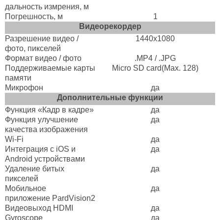
дальность измрения, м
Погрешность, м
1
Видеорекордер
Разрешение видео /
1440х1080
фото, пикселей
Формат видео / фото
.MP4 / .JPG
Поддерживаемые карты
Micro SD card(Max. 128)
памяти
Микрофон
да
Дополнительные функции
Функция «Кадр в кадре»
да
Функция улучшение
да
качества изображения
Wi-Fi
да
Интеграция с iOS и
да
Android устройствами
Удаление битых
да
пикселей
Мобильное
да
приложение PardVision2
Видеовыход HDMI
да
Gyroscope
да