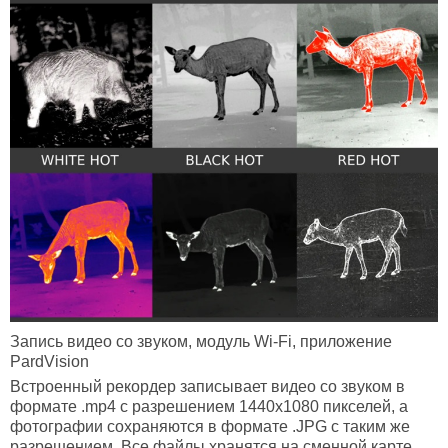
Запись видео со звуком, модуль
Wi-
Fi, приложение
PardVision
Встроенный рекордер записывает видео со звуком в
формате .mp4 с разрешением 1440х1080 пикселей, а
фотографии сохраняются в формате .JPG с таким же
разрешением. Все файлы хранятся на сменной карте