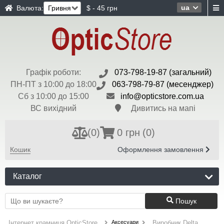
ua
Валюта:
$ - 45 грн
Графік роботи:
073-798-19-87 (загальний)
ПН-ПТ з 10:00 до 18:00
063-798-79-87 (месенджер)
Сб з 10:00 до 15:00
info@opticstore.com.ua
ВС вихідний
Дивитись на мапі
(
0
)
0 грн
(0)
Кошик
Оформлення замовлення
Каталог
Пошук
Аксесуари
Інтернет крамниця OpticStore
Виробник Delta