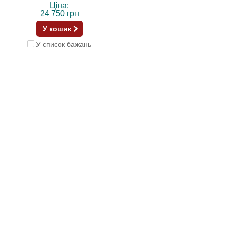
Ціна:
24 750 грн
У кошик
У список бажань