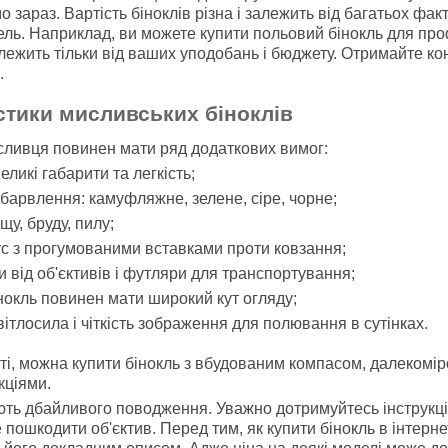
 зараз. Вартість біноклів різна і залежить від багатьох фак
ель. Наприклад, ви можете купити польовий бінокль для про
алежить тільки від ваших уподобань і бюджету. Отримайте ко
.
стики мисливських біноклів
сливця повинен мати ряд додаткових вимог:
еликі габарити та легкість;
барвлення: камуфляжне, зелене, сіре, чорне;
щу, бруду, пилу;
ус з прогумованими вставками проти ковзання;
и від об'єктивів і футляри для транспортування;
нокль повинен мати широкий кут огляду;
ітлосила і чіткість зображення для полювання в сутінках.
ті, можна купити бінокль з вбудованим компасом, далекомі
кціями.
ють дбайливого поводження. Уважно дотримуйтесь інструкці
 пошкодити об'єктив. Перед тим, як купити бінокль в інтерн