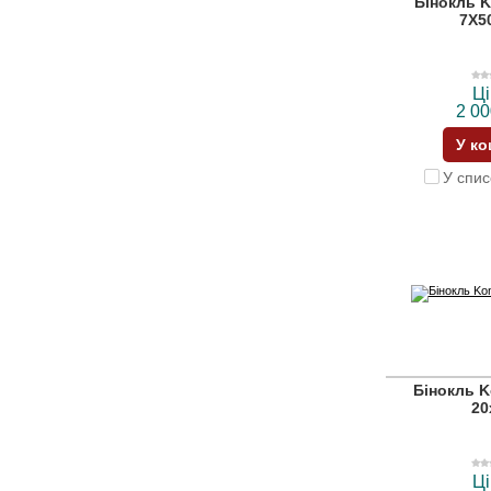
Бінокль 
7X50
Ці
2 00
У к
У спис
Бінокль K
20
Ці