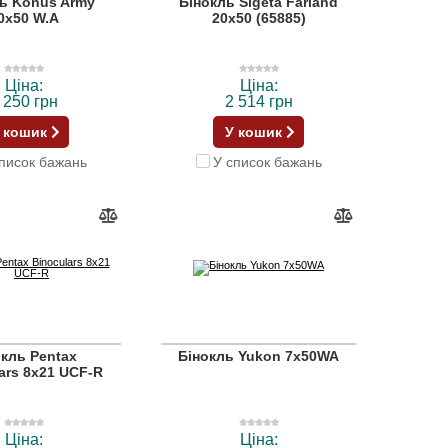
ь Konus Army
Бінокль Sigeta Farland
0x50 W.A
20x50 (65885)
Ціна:
Ціна:
 250 грн
2 514 грн
 кошик
У кошик
писок бажань
У список бажань
окль Pentax
Бінокль Yukon 7x50WA
ars 8x21 UCF-R
Ціна:
Ціна: