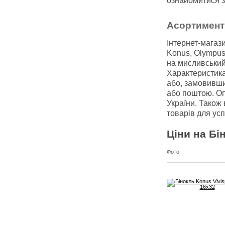
ознайомитися з
Асортимент б
Інтернет-магази
Konus, Olympus,
на мисливський 
Характеристика
або, замовивши
або поштою. Оп
України. Також
товарів для усп
Ціни на Бі
Фото