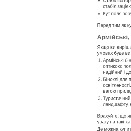
Стабілізатор
стабілізаціє
Кут поля зор
Перед тим як к
Армійські,
Якщо ви виріши
умовах буде вик
Армійські бі
оптикою: пол
надійний і д
Біноклі для 
освітленості
вагою прилад
Туристичний 
ландшафту, н
Врахуйте, що як
увагу на такі х
Де можна купит