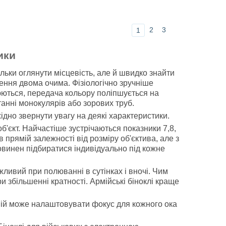
2
3
1
ики
льки оглянути місцевість, але й швидко знайти
ення двома очима. Фізіологічно зручніше
юються, передача кольору поліпшується на
анні монокулярів або зорових труб.
ідно звернути увагу на деякі характеристики.
об'єкт. Найчастіше зустрічаються показники 7,8,
 прямій залежності від розміру об'єктива, але з
повинен підбиратися індивідуально під кожне
ажливий при полюванні в сутінках і вночі. Чим
и збільшенні кратності. Армійські біноклі краще
ній може налаштовувати фокус для кожного ока