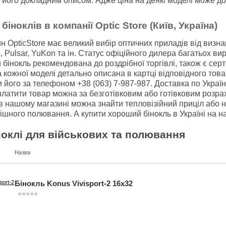
 його докладним описом. Адже ціна на деякі моделі може до
іноклів в компанії Optic Store (Київ, Україна)
н OpticStore має великий вибір оптичних приладів від визнани
 Pulsar, YuKon та ін. Статус офіційного дилера багатьох ви
бінокль рекомендована до роздрібної торгівлі, також є сертиф
 кожної моделі детально описана в картці відповідного тов
 його за телефоном +38 (063) 7-987-987. Доставка по Україн
латити товар можна за безготівковим або готівковим розра
 в нашому магазині можна знайти
тепловізійний приціл
або н
ішного полювання. А купити хороший бінокль в Україні на на
ноклі для військових та полювання
Назва
Бінокль Konus Vivisport-2 16x32