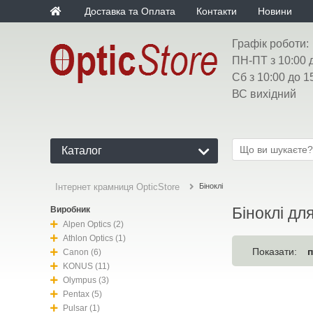
Доставка та Оплата
Контакти
Новини
Графік роботи:
ПН-ПТ з 10:00 
Сб з 10:00 до 1
ВС вихідний
Каталог
Біноклі
Інтернет крамниця OpticStore
Біноклі дл
Виробник
Alpen Optics (2)
Athlon Optics (1)
Показати:
Canon (6)
KONUS (11)
Olympus (3)
Pentax (5)
Pulsar (1)