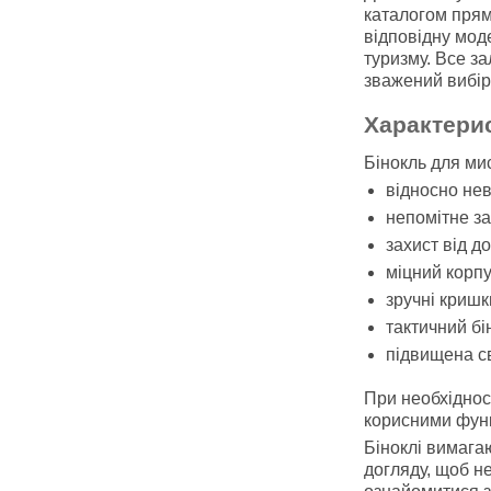
каталогом прямо
відповідну мод
туризму. Все з
зважений вибір
Характери
Бінокль для ми
відносно нев
непомітне за
захист від до
міцний корп
зручні кришк
тактичний бі
підвищена св
При необхіднос
корисними фун
Біноклі вимага
догляду, щоб не