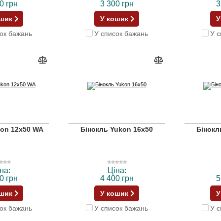
0 грн
3 300 грн
3
ошик
У кошик
У
ок бажань
У список бажань
У с
kon 12x50 WA
Бінокль Yukon 16x50
Бінокл
на:
Ціна:
0 грн
4 400 грн
5
ошик
У кошик
У
ок бажань
У список бажань
У с