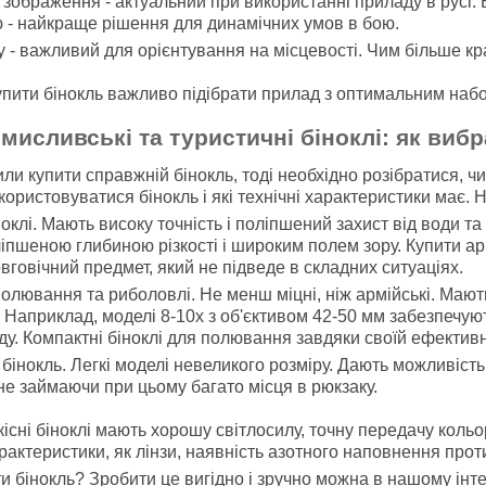
 зображення - актуальний при використанні приладу в русі. 
ю - найкраще рішення для динамічних умов в бою.
у - важливий для орієнтування на місцевості. Чим більше кр
упити бінокль важливо підібрати прилад з оптимальним наб
 мисливські та туристичні біноклі: як виб
ли купити справжній бінокль, тоді необхідно розібратися, ч
ористовуватися бінокль і які технічні характеристики має. 
ноклі. Мають високу точність і поліпшений захист від води т
іпшеною глибиною різкості і широким полем зору. Купити ар
овговічний предмет, який не підведе в складних ситуаціях.
полювання та риболовлі. Не менш міцні, ніж армійські. Маю
. Наприклад, моделі 8-10x з об'єктивом 42-50 мм забезпечую
у. Компактні біноклі для полювання завдяки своїй ефективн
бінокль. Легкі моделі невеликого розміру. Дають можливіс
е займаючи при цьому багато місця в рюкзаку.
існі біноклі мають хорошу світлосилу, точну передачу кольо
арактеристики, як лінзи, наявність азотного наповнення прот
и бінокль? Зробити це вигідно і зручно можна в нашому інт