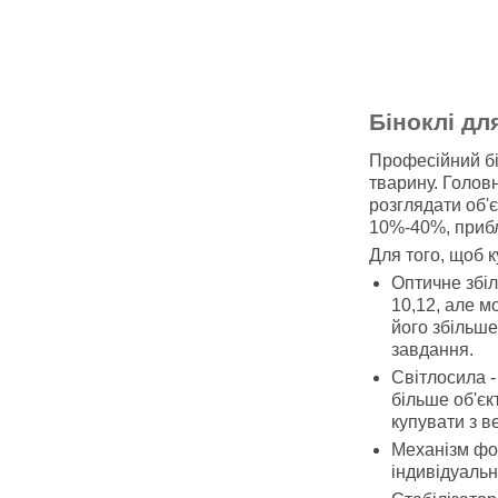
Біноклі дл
Професійний бі
тварину. Голов
розглядати об'
10%-40%, прибл
Для того, щоб 
Оптичне збіл
10,12, але м
його збільше
завдання.
Світлосила -
більше об'єк
купувати з в
Механізм фо
індивідуальн