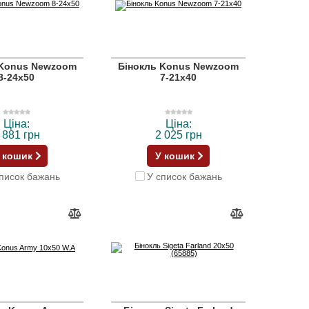
 Konus Newzoom
Бінокль Konus Newzoom
8-24x50
7-21x40
Ціна:
Ціна:
 881 грн
2 025 грн
 кошик
У кошик
писок бажань
У список бажань