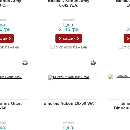
Konus Army
Бінокль Konus Army
Бінокл
 C.F.
8x42 W.A.
1
на:
Ціна:
0 грн
2 115 грн
2
ошик
У кошик
У
ок бажань
У список бажань
У с
onus Giant
Бінокль Yukon 10x50 WA
Бін
x60
Binocul
на:
Ціна: