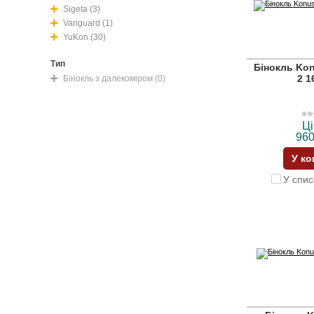
Sigeta (3)
Vanguard (1)
YuKon (30)
Тип
Бінокль Kon
2 1
Бінокль з далекоміром (0)
Ці
960
У к
У спис