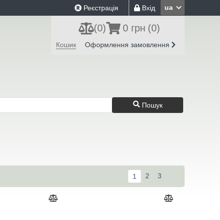
ua
Реєстрація
Вхід
(
0
)
0 грн
(0)
Кошик
Оформлення замовлення
Пошук
2
3
1