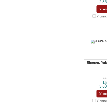
2 35
У к
У спис
Бінокль Yu
Ці
3 60
У к
У спис