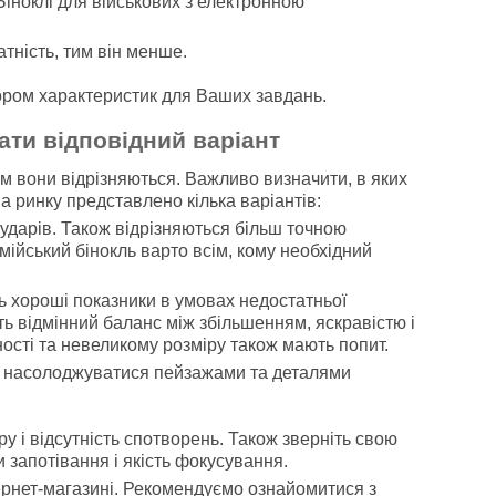
Біноклі для військових з електронною
атність, тим він менше.
ором характеристик для Ваших завдань.
рати відповідний варіант
им вони відрізняються. Важливо визначити, в яких
На ринку представлено кілька варіантів:
а ударів. Також відрізняються більш точною
мійський бінокль варто всім, кому необхідний
ть хороші показники в умовах недостатньої
ть відмінний баланс між збільшенням, яскравістю і
ості та невеликому розміру також мають попит.
ть насолоджуватися пейзажами та деталями
ру і відсутність спотворень. Також зверніть свою
и запотівання і якість фокусування.
ернет-магазині. Рекомендуємо ознайомитися з