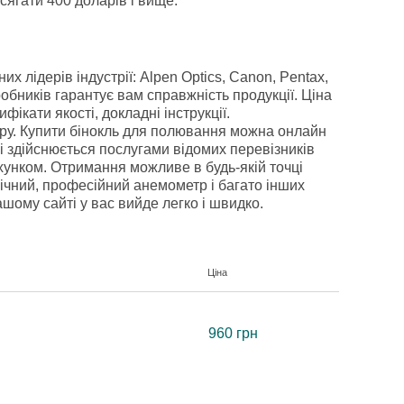
сягати 400 доларів і вище.
х лідерів індустрії: Alpen Optics, Canon, Pentax,
робників гарантує вам справжність продукції. Ціна
ікати якості, докладні інструкції.
ару. Купити бінокль для полювання можна онлайн
і здійснюється послугами відомих перевізників
хунком. Отримання можливе в будь-якій точці
ічний, професійний
анемометр
і багато інших
шому сайті у вас вийде легко і швидко.
Ціна
960 грн