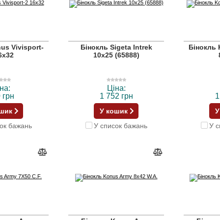
us Vivisport-
Бінокль Sigeta Intrek
Бінокль
6x32
10x25 (65888)
на:
Ціна:
 грн
1 752 грн
1
ошик
У кошик
У
ок бажань
У список бажань
У с