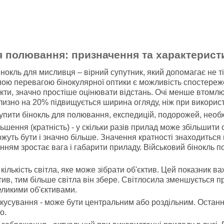
я полювання: призначення та характерист
нокль для мисливця – вірний супутник, який допомагає не ті
ною перевагою бінокулярної оптики є можливість спостереж
єкти, значно простіше оцінювати відстань. Очі менше втомл
изно на 20% підвищується ширина огляду, ніж при використ
купити бінокль для полювання, експедицій, подорожей, необх
ьшення (кратність) - у скільки разів прилад може збільшити 
ожуть бути і значно більше. Значення кратності знаходиться в
нням зростає вага і габарити приладу. Військовий бінокль 
 кількість світла, яке може зібрати об'єктив. Цей показник в
тив, тим більше світла він збере. Світлосила зменшується пр
еликими об'єктивами.
кусування - може бути центральним або роздільним. Остан
о.