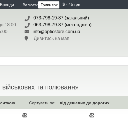
$ - 45 грн
Бренди
Валюта:
073-798-19-87 (загальний)
до 18:00
063-798-79-87 (месенджер)
5:00
info@opticstore.com.ua
Дивитись на мапі
я військових та полювання
плиткою
від дешевих до дорогих
Сортувати по: