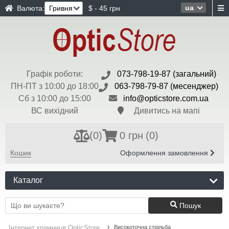
ua
Валюта:
$ - 45 грн
Графік роботи:
073-798-19-87 (загальний)
ПН-ПТ з 10:00 до 18:00
063-798-79-87 (месенджер)
Сб з 10:00 до 15:00
info@opticstore.com.ua
ВС вихідний
Дивитись на мапі
(
0
)
0 грн
(0)
Кошик
Оформлення замовлення
Каталог
Пошук
Високоточна стрільба
Інтернет крамниця OpticStore