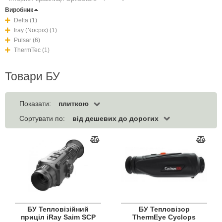
Виробник
Delta (1)
Iray (Nocpix) (1)
Pulsar (6)
ThermTec (1)
Товари БУ
плиткою
Показати:
від дешевих до дорогих
Сортувати по:
БУ Тепловізійний
БУ Тепловізор
приціл iRay Saim SCP
ThermEye Cyclops