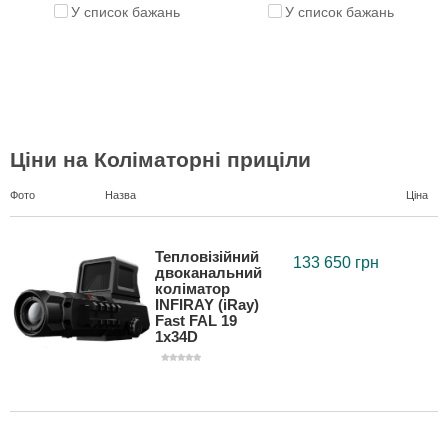
У список бажань
У список бажань
Ціни на Коліматорні приціли
Фото
Назва
Ціна
Тепловізійний
133 650 грн
двоканальний
коліматор
INFIRAY (iRay)
Fast FAL 19
1x34D