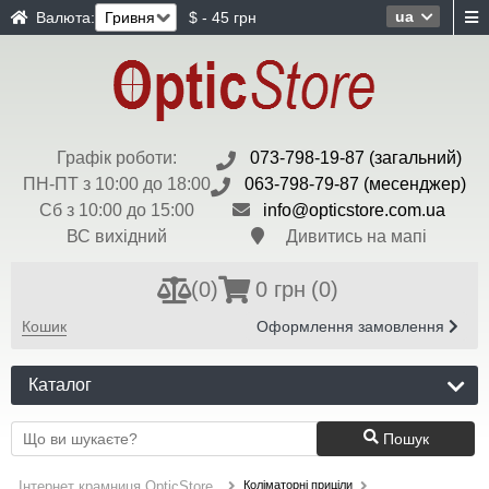
ua
Валюта:
$ - 45 грн
Графік роботи:
073-798-19-87 (загальний)
ПН-ПТ з 10:00 до 18:00
063-798-79-87 (месенджер)
Сб з 10:00 до 15:00
info@opticstore.com.ua
ВС вихідний
Дивитись на мапі
(
0
)
0 грн
(0)
Кошик
Оформлення замовлення
Каталог
Пошук
Коліматорні приціли
Інтернет крамниця OpticStore