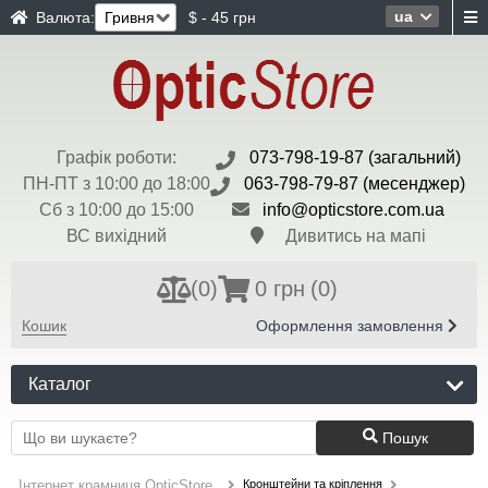
ua
Валюта:
$ - 45 грн
Графік роботи:
073-798-19-87 (загальний)
ПН-ПТ з 10:00 до 18:00
063-798-79-87 (месенджер)
Сб з 10:00 до 15:00
info@opticstore.com.ua
ВС вихідний
Дивитись на мапі
(
0
)
0 грн
(0)
Кошик
Оформлення замовлення
Каталог
Пошук
Кронштейни та кріплення
Інтернет крамниця OpticStore