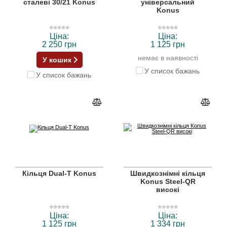
сталеві 30/21 Konus
універсальний
Konus
Ціна:
Ціна:
2 250 грн
1 125 грн
немає в наявності
У кошик
У список бажань
У список бажань
Кільця Dual-T Konus
Швидкознімні кільця
Konus Steel-QR
високі
Ціна:
Ціна:
1 125 грн
1 334 грн