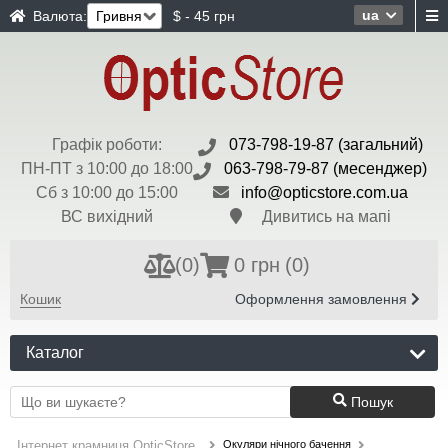
ua
Валюта:
$ - 45 грн
Графік роботи:
073-798-19-87 (загальний)
ПН-ПТ з 10:00 до 18:00
063-798-79-87 (месенджер)
Сб з 10:00 до 15:00
info@opticstore.com.ua
ВС вихідний
Дивитись на мапі
(
0
)
0 грн
(0)
Кошик
Оформлення замовлення
Каталог
Пошук
Окуляри нічного бачення
Інтернет крамниця OpticStore