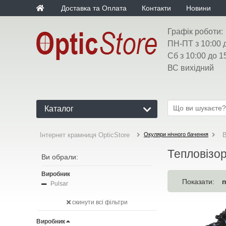
Доставка та Оплата
Контакти
Новини
Графік роботи:
ПН-ПТ з 10:00 
Сб з 10:00 до 1
ВС вихідний
Каталог
Окуляри нічного бачення
Інтернет крамниця OpticStore
В
Тепловізор
Ви обрали:
Виробник
Показати:
Pulsar
скинути всі фільтри
Виробник