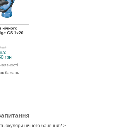
 нічного
dge GS 1x20
на:
50 грн
наявності
ок бажань
запитання
ть окуляри нічного бачення? >