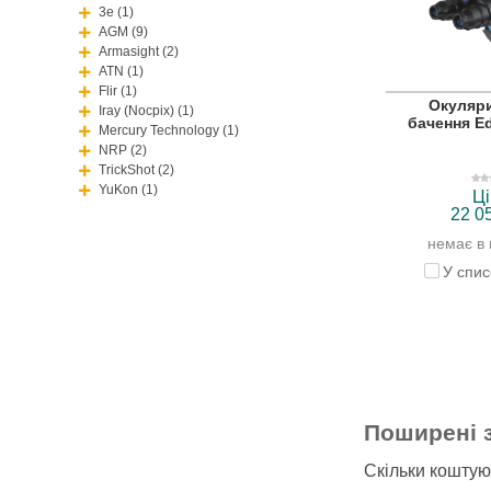
3e (1)
AGM (9)
Armasight (2)
ATN (1)
Flir (1)
Окуляри
Iray (Nocpix) (1)
бачення E
Mercury Technology (1)
NRP (2)
TrickShot (2)
YuKon (1)
Ці
22 0
немає в 
У спис
Поширені 
Скільки коштую