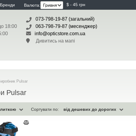
$ - 45 грн
Бренди
Валюта:
073-798-19-87 (загальний)
до 18:00
063-798-79-87 (месенджер)
5:00
info@opticstore.com.ua
Дивитись на мапі
иробник Pulsar
и Pulsar
плиткою
від дешевих до дорогих
Сортувати по: